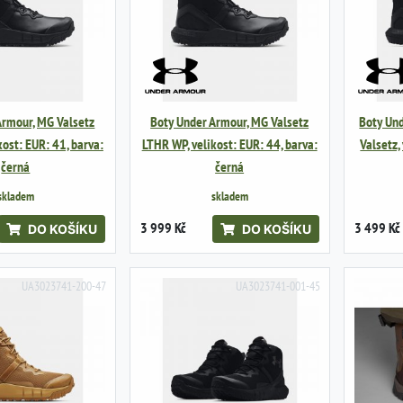
Armour, MG Valsetz
Boty Under Armour, MG Valsetz
Boty Und
kost: EUR: 41, barva:
LTHR WP, velikost: EUR: 44, barva:
Valsetz,
černá
černá
skladem
skladem
3 999 Kč
3 499 Kč
DO KOŠÍKU
DO KOŠÍKU
UA3023741-200-47
UA3023741-001-45