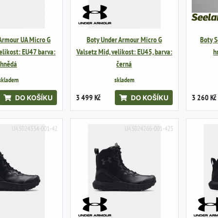
Armour UA Micro G
Boty Under Armour Micro G
Boty S
velikost: EU47 barva:
Valsetz Mid, velikost: EU45, barva:
h
hnědá
černá
skladem
skladem
3 499 Kč
3 260 Kč
DO KOŠÍKU
DO KOŠÍKU
UA3024334-001-42
UA3024266-001-425