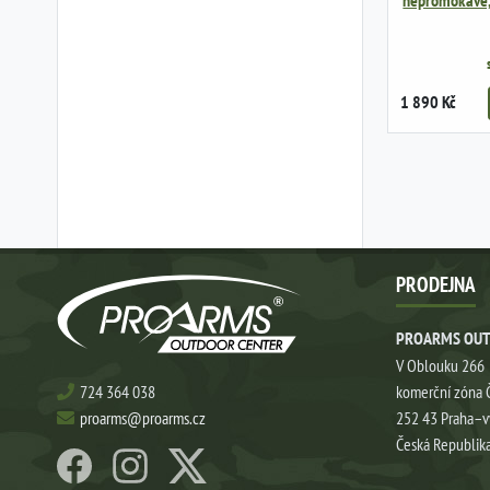
nepromokavé, 
1 890 Kč
PRODEJNA
PROARMS OUT
V Oblouku 266
724 364 038
komerční zóna 
proarms@proarms.cz
252 43 Praha–
Česká Republik