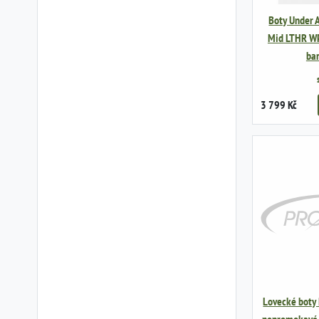
Boty Under 
Mid LTHR WP,
bar
3 799 Kč
Lovecké boty 