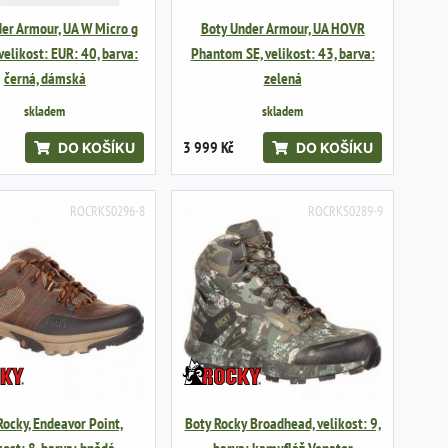
er Armour, UA W Micro g
Boty Under Armour, UA HOVR
 velikost: EUR: 40, barva:
Phantom SE, velikost: 43, barva:
černá, dámská
zelená
skladem
skladem
3 999 Kč
DO KOŠÍKU
DO KOŠÍKU
ROCRKS0296-8
ROCRKS0289-9
Rocky, Endeavor Point,
Boty Rocky Broadhead, velikost: 9,