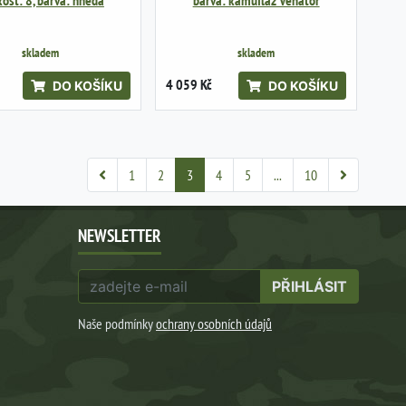
kost: 8, barva: hnědá
barva: kamufláž Venator
skladem
skladem
4 059 Kč
DO KOŠÍKU
DO KOŠÍKU
1
2
3
4
5
...
10
NEWSLETTER
PŘIHLÁSIT
Naše podmínky
ochrany osobních údajů