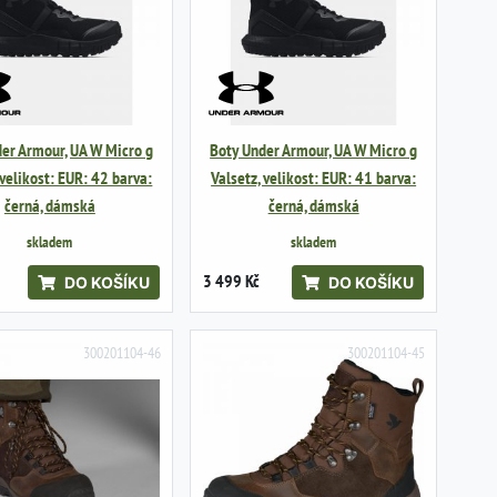
er Armour, UA W Micro g
Boty Under Armour, UA W Micro g
 velikost: EUR: 42 barva:
Valsetz, velikost: EUR: 41 barva:
černá, dámská
černá, dámská
skladem
skladem
3 499 Kč
DO KOŠÍKU
DO KOŠÍKU
300201104-46
300201104-45