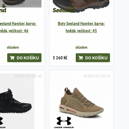
eeland Hawker, barva:
Boty Seeland Hawker, barva:
nědá, velikost: 46
hnědá, velikost: 45
skladem
skladem
3 260 Kč
DO KOŠÍKU
DO KOŠÍKU
UA3023742-001-40
UA3021587-303-43