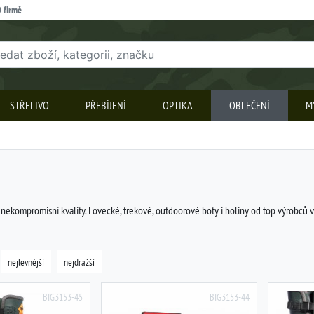
 firmě
STŘELIVO
PŘEBÍJENÍ
OPTIKA
OBLEČENÍ
M
ekompromisní kvality. Lovecké, trekové, outdoorové boty i holiny od top výrobců vy
nejlevnější
nejdražší
BIG3153-45
BIG3153-44