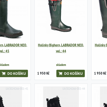
orn, LABRADOR NEO,
Holínky Bighorn, LABRADOR NEO,
Holínky
vel.: 45
vel.: 44
skladem
skladem
1 950 Kč
1 950 Kč
DO KOŠÍKU
DO KOŠÍKU
UA3024266-001-41
UA3024266-001-44