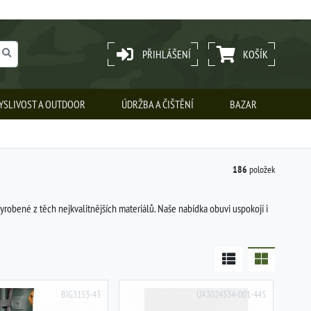
PŘIHLÁŠENÍ
KOŠÍK
YSLIVOST A OUTDOOR
ÚDRŽBA A ČIŠTĚNÍ
BAZAR
186
položek
robené z těch nejkvalitnějších materiálů. Naše nabídka obuvi uspokojí i
BIG3153-43
UA3024334-001-445