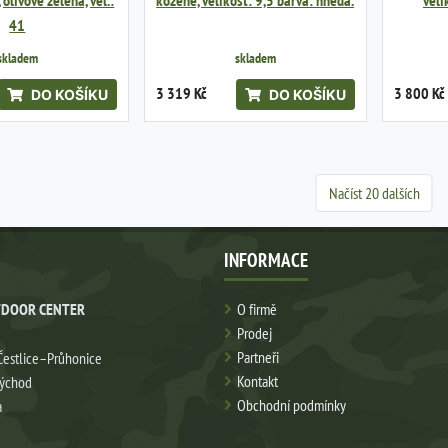
olivově zelená, vel.:
kožené, velikost: 9,5 barva: hnědá.
veli
41
skladem
skladem
3 319 Kč
3 800 Kč
DO KOŠÍKU
DO KOŠÍKU
Načíst 20 dalších
INFORMACE
DOOR CENTER
O firmě
Prodej
Partneři
Čestlice–Průhonice
Kontakt
východ
Obchodní podmínky
a