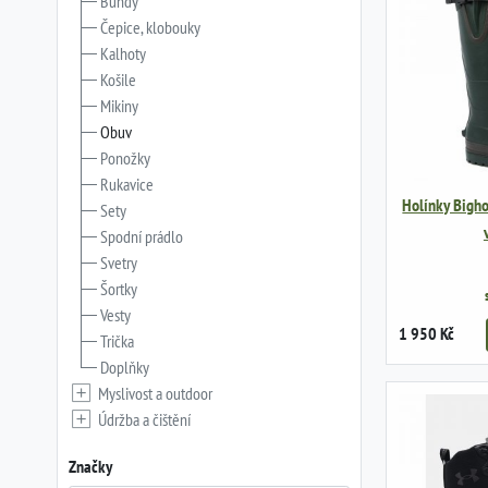
Bundy
Čepice, klobouky
Kalhoty
Košile
Mikiny
Obuv
Ponožky
Rukavice
Holínky Bigh
Sety
Spodní prádlo
Svetry
Šortky
Vesty
1 950 Kč
Trička
Doplňky
Myslivost a outdoor
Údržba a čištění
Značky