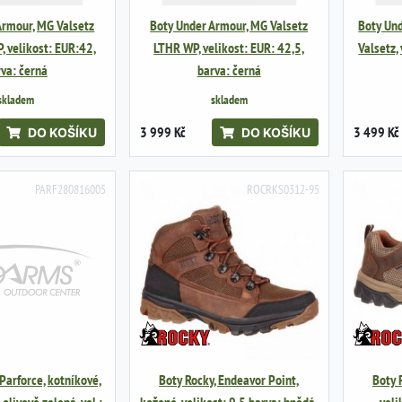
Armour, MG Valsetz
Boty Under Armour, MG Valsetz
Boty Und
 velikost: EUR:42,
LTHR WP, velikost: EUR: 42,5,
Valsetz,
va: černá
barva: černá
skladem
skladem
3 999 Kč
3 499 Kč
DO KOŠÍKU
DO KOŠÍKU
PARF280816005
ROCRKS0312-95
Parforce, kotníkové,
Boty Rocky, Endeavor Point,
Boty 