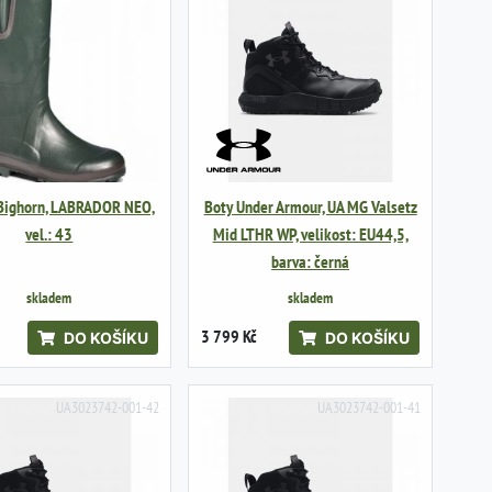
 Bighorn, LABRADOR NEO,
Boty Under Armour, UA MG Valsetz
vel.: 43
Mid LTHR WP, velikost: EU44,5,
barva: černá
skladem
skladem
3 799 Kč
DO KOŠÍKU
DO KOŠÍKU
UA3023742-001-42
UA3023742-001-41