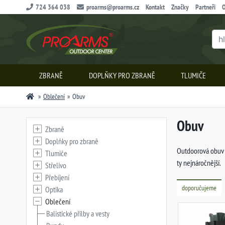
724 364 038
proarms@proarms.cz
Kontakt
Značky
Partneři
O
ZBRANĚ
DOPLŇKY PRO ZBRANĚ
TLUMIČE
Oblečení
Obuv
Obuv
Zbraně
Doplňky pro zbraně
Outdoorová obuv n
Tlumiče
ty nejnáročnější.
Střelivo
Přebíjení
doporučujeme
Optika
Oblečení
Balistické přilby a vesty