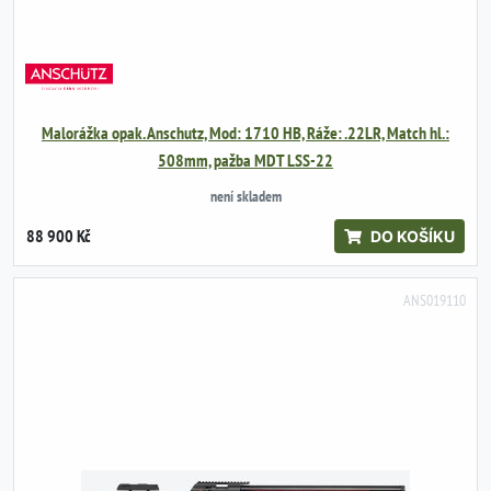
Malorážka opak. Anschutz, Mod: 1710 HB, Ráže: .22LR, Match hl.:
508mm, pažba MDT LSS-22
není skladem
88 900 Kč
DO KOŠÍKU
ANS019110