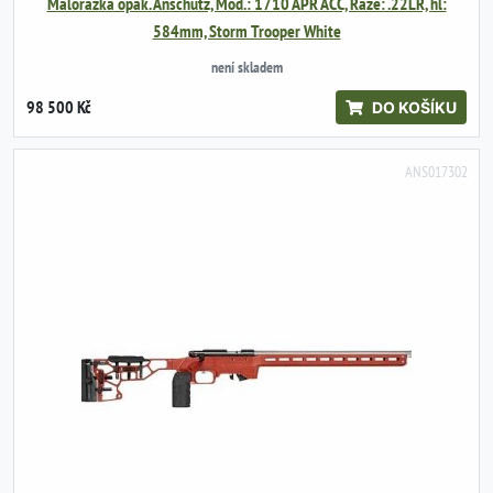
Malorážka opak. Anschutz, Mod.: 1710 APR ACC, Ráže: .22LR, hl:
584mm, Storm Trooper White
není skladem
98 500 Kč
DO KOŠÍKU
ANS017302