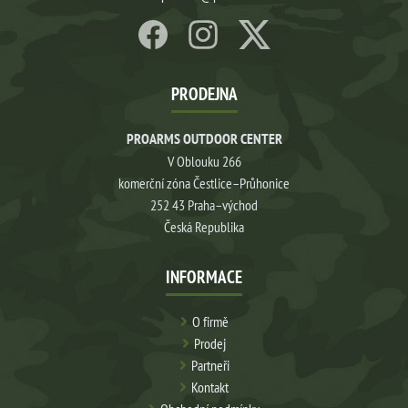
PRODEJNA
PROARMS OUTDOOR CENTER
V Oblouku 266
komerční zóna Čestlice–Průhonice
252 43 Praha–východ
Česká Republika
INFORMACE
O firmě
Prodej
Partneři
Kontakt