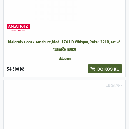
Malorážka opak. Anschutz, Mod: 1761 D Whisper, Ráže: .22LR, set vč.
tlumiče hluku
skladem
54 300 Kč
DO KOŠÍKU
ANS016944