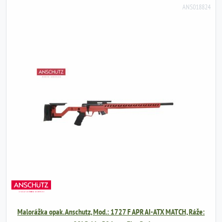
ANS018824
Malorážka opak. Anschutz, Mod.: 1727 F APR AI-ATX MATCH, Ráže: