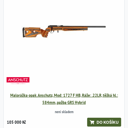
Malorážka opak. Anschutz, Mod: 1727 F HB, Ráže: .22LR, těžká hl.:
584mm, pažba GRS Hybrid
není skladem
105 000 Kč
DO KOŠÍKU