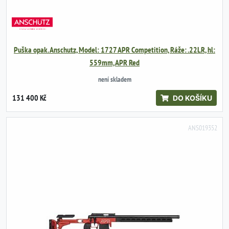
Puška opak. Anschutz, Model: 1727 APR Competition, Ráže: .22LR, hl:
559mm, APR Red
není skladem
131 400 Kč
DO KOŠÍKU
ANS019352