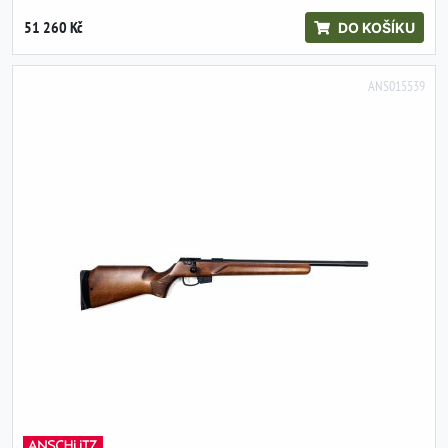
51 260 Kč
DO KOŠÍKU
ANS015539