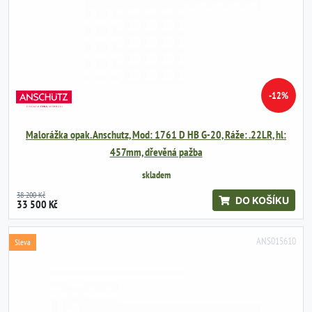
-12%
Malorážka opak. Anschutz, Mod: 1761 D HB G-20, Ráže: .22LR, hl:
457mm, dřevěná pažba
skladem
38 200 Kč
DO KOŠÍKU
33 500 Kč
ANS015610
Sleva