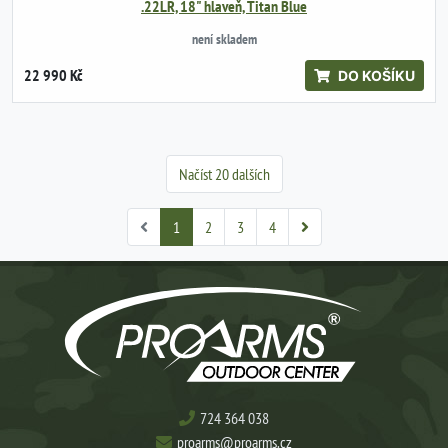
.22LR, 18" hlaveň, Titan Blue
není skladem
22 990 Kč
DO KOŠÍKU
Načíst 20 dalších
1
2
3
4
724 364 038
proarms@proarms.cz