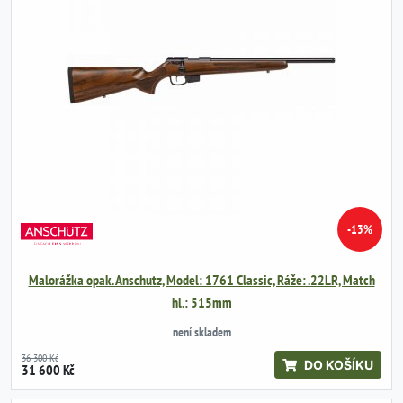
-13%
Malorážka opak. Anschutz, Model: 1761 Classic, Ráže: .22LR, Match
hl.: 515mm
není skladem
36 300 Kč
DO KOŠÍKU
31 600 Kč