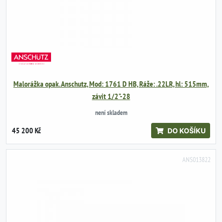
Malorážka opak. Anschutz, Mod: 1761 D HB, Ráže: .22LR, hl: 515mm,
závit 1/2"-28
není skladem
45 200 Kč
DO KOŠÍKU
ANS013822