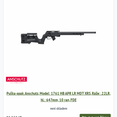
Puška opak. Anschutz, Model: 1761 HB APR LR MDT XRS, Ráže: .22LR,
hl.: 647mm, 10 ran, FDE
není skladem