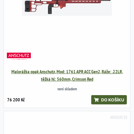
Malorážka opak Anschutz, Mod: 1761 APR ACC Gen2, Ráže: .22LR,
těžká hl: 560mm, Crimson Red
není skladem
76 200 Kč
DO KOŠÍKU
ANS018718