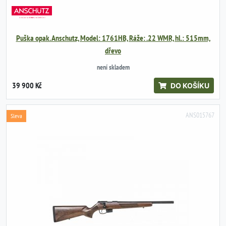
Puška opak. Anschutz, Model: 1761HB, Ráže: .22 WMR, hl.: 515mm,
dřevo
není skladem
39 900 Kč
DO KOŠÍKU
ANS015767
Sleva