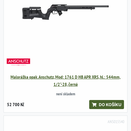
Malorážka opak. Anschutz, Mod: 1761 D HB APR XRS, hl.: 544mm,
1/2"-28, černá
není skladem
52 700 Kč
DO KOŠÍKU
ANS015540