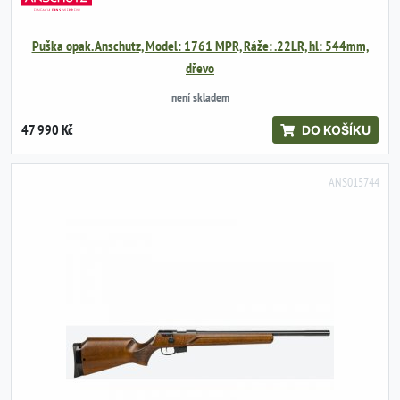
Puška opak. Anschutz, Model: 1761 MPR, Ráže: .22LR, hl: 544mm,
dřevo
není skladem
47 990 Kč
DO KOŠÍKU
ANS015744