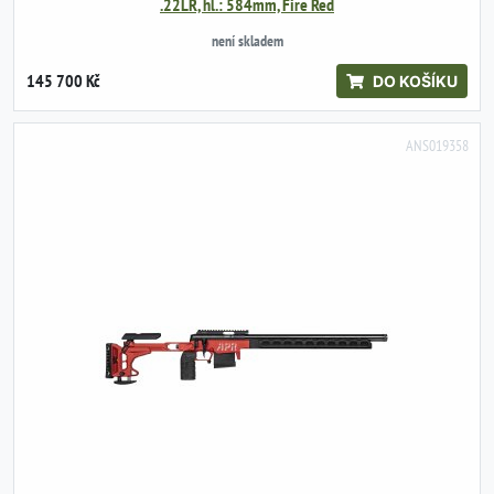
.22LR, hl.: 584mm, Fire Red
není skladem
145 700 Kč
DO KOŠÍKU
ANS019358