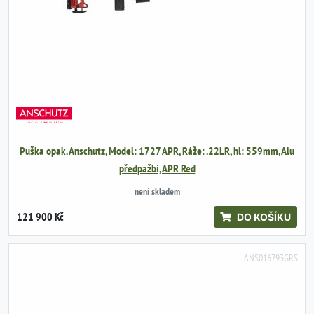
Puška opak. Anschutz, Model: 1727 APR, Ráže: .22LR, hl: 559mm, Alu
předpažbí, APR Red
není skladem
121 900 Kč
DO KOŠÍKU
ANS016793GRS