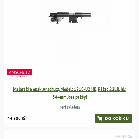
Malorážka opak. Anschutz, Model: 1710-U2 HB, Ráže: .22LR, hl.:
584mm, bez pažby!
není skladem
44 500 Kč
DO KOŠÍKU
ANS016086