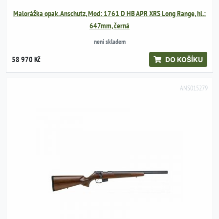
Malorážka opak. Anschutz, Mod: 1761 D HB APR XRS Long Range, hl.:
647mm, černá
není skladem
58 970 Kč
DO KOŠÍKU
ANS015279