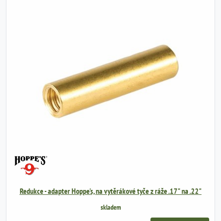
Redukce - adapter Hoppe's, na vytěrákové tyče z ráže .17" na .22"
skladem