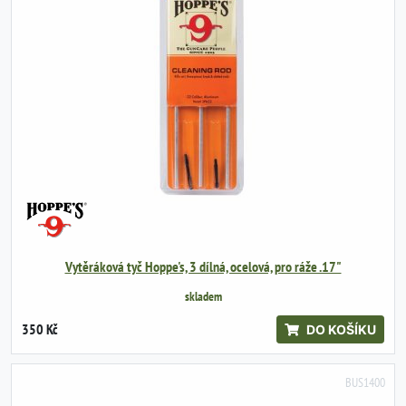
Vytěráková tyč Hoppe's, 3 dílná, ocelová, pro ráže .17"
skladem
350 Kč
DO KOŠÍKU
BUS1400