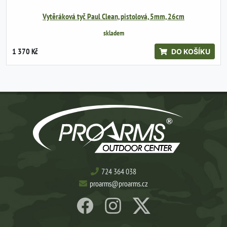
Vytěráková tyč Paul Clean, pistolová, 5mm, 26cm
skladem
1 370 Kč
DO KOŠÍKU
724 364 038
proarms@proarms.cz