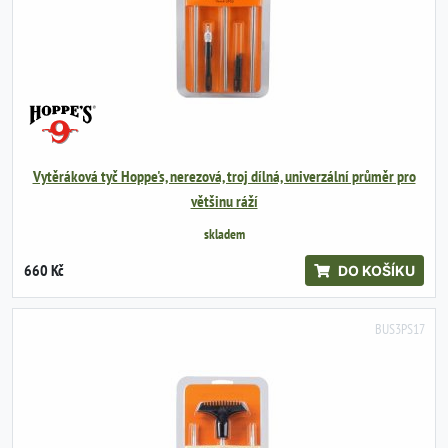
Vytěráková tyč Hoppe's, nerezová, troj dílná, univerzální průměr pro
většinu ráží
skladem
660 Kč
DO KOŠÍKU
BUS3PS17