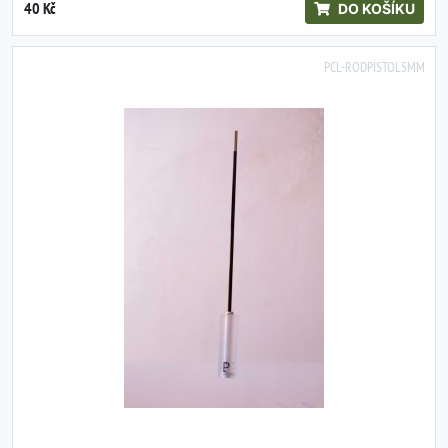
40 Kč
DO KOŠÍKU
PCL-RODPISTOL5MM