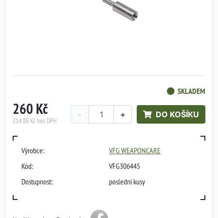
SKLADEM
260 Kč
-
+
DO KOŠÍKU
214,88 Kč bez DPH
Výrobce:
VFG WEAPONCARE
Kód:
VFG306445
Dostupnost:
poslední kusy