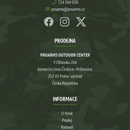
724 364 038
proarms@proarms.cz
PRODEJNA
PROARMS OUTDOOR CENTER
V Oblouku 266
komerční zóna Čestlice–Průhonice
252 43 Praha–východ
Česká Republika
INFORMACE
O firmě
Prodej
Partneři