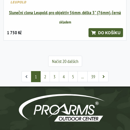
Sluneční clona Leupold, pro objektiv 56mm, délka 3" (76mm), černá
skladem
1 750 Kč
DO KOŠÍKU
Načíst 20 dalších
1
2
3
4
5
...
39