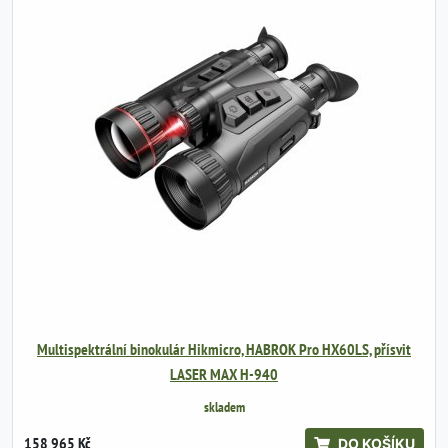
Multispektrální binokulár Hikmicro, HABROK Pro HX60LS, přísvit
LASER MAX H-940
skladem
158 965 Kč
DO KOŠÍKU