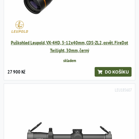
Puškohled Leupold, VX-4HD, 3-12x40mm, CDS-ZL2, osvět. FireDot
Twilight, 30mm, černý
skladem
27 900 Kč
DO KOŠÍKU
LEU185607