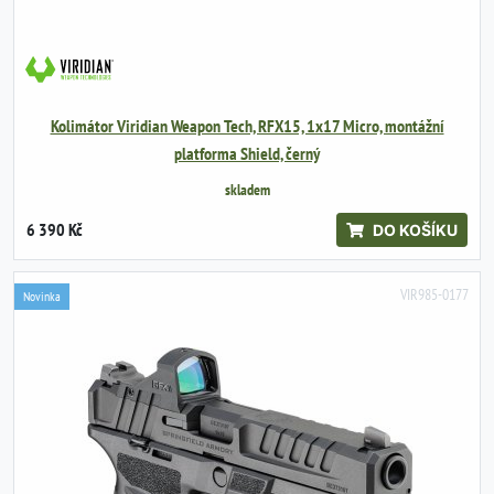
Kolimátor Viridian Weapon Tech, RFX15, 1x17 Micro, montážní
platforma Shield, černý
skladem
6 390 Kč
DO KOŠÍKU
VIR985-0177
Novinka