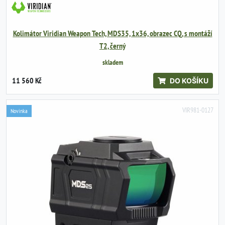
Kolimátor Viridian Weapon Tech, MDS35, 1x36, obrazec CQ, s montáží
T2, černý
skladem
11 560 Kč
DO KOŠÍKU
VIR981-0127
Novinka