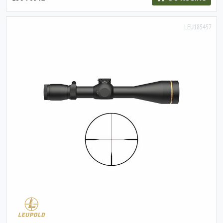
LEU185457