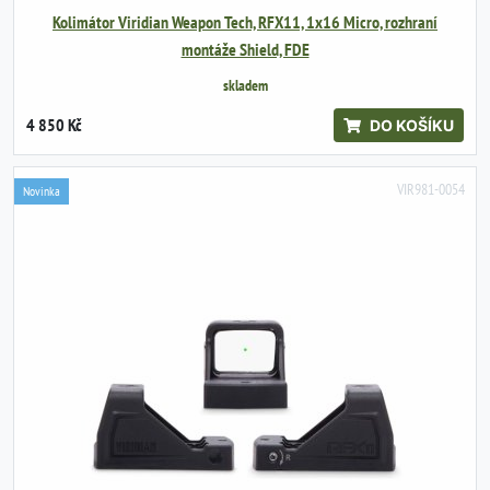
Kolimátor Viridian Weapon Tech, RFX11, 1x16 Micro, rozhraní
montáže Shield, FDE
skladem
4 850 Kč
DO KOŠÍKU
VIR981-0054
Novinka