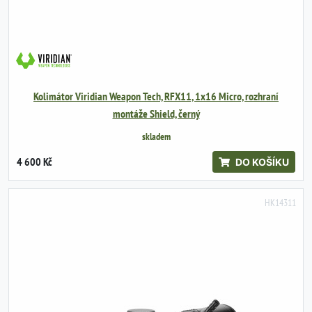
Kolimátor Viridian Weapon Tech, RFX11, 1x16 Micro, rozhraní
montáže Shield, černý
skladem
4 600 Kč
DO KOŠÍKU
HK14311