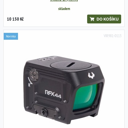
skladem
10 150 Kč
DO KOŠÍKU
VIR981-0113
Novinka