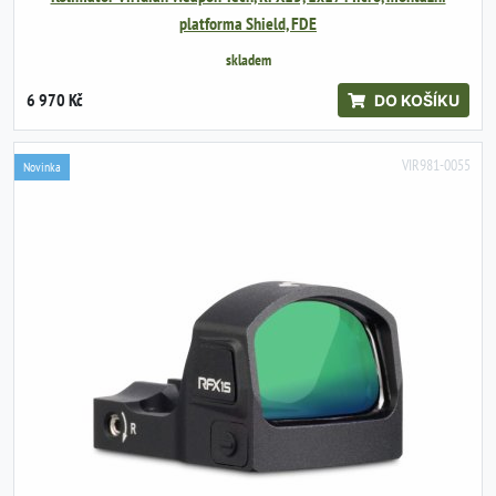
platforma Shield, FDE
skladem
6 970 Kč
DO KOŠÍKU
VIR981-0055
Novinka