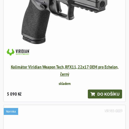
Kolimátor Viridian Weapon Tech, RFX11, 22x17 OEM pro Echelon,
černý
skladem
5 090 Kč
DO KOŠÍKU
VIR985-0009
Novinka