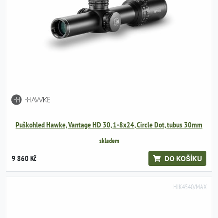
Puškohled Hawke, Vantage HD 30, 1-8x24, Circle Dot, tubus 30mm
skladem
9 860 Kč
DO KOŠÍKU
HIK4540/MAX