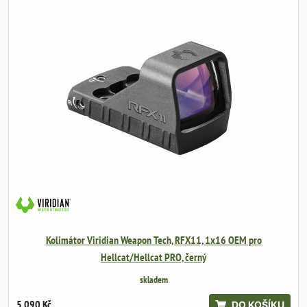
Kolimátor Viridian Weapon Tech, RFX11, 1x16 OEM pro
Hellcat/Hellcat PRO, černý
skladem
5 090 Kč
DO KOŠÍKU