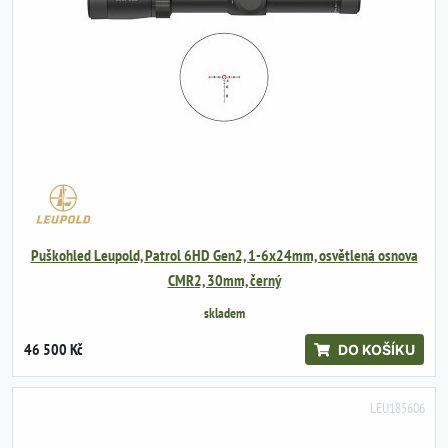
Puškohled Leupold, Patrol 6HD Gen2, 1-6x24mm, osvětlená osnova
CMR2, 30mm, černý
skladem
46 500 Kč
DO KOŠÍKU
LEU185606