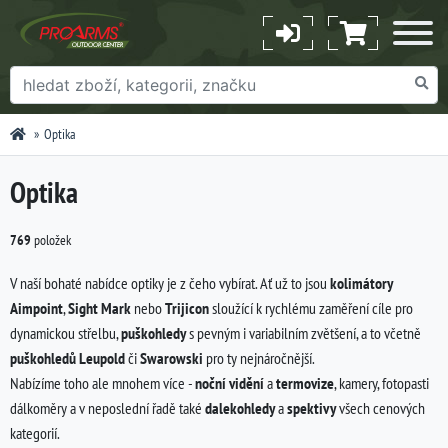
Optika
Optika
769
položek
V naší bohaté nabídce optiky je z čeho vybírat. Ať už to jsou
kolimátory
Aimpoint
,
Sight Mark
nebo
Trijicon
sloužící k rychlému zaměření cíle pro
dynamickou střelbu,
puškohledy
s pevným i variabilním zvětšení, a to včetně
puškohledů Leupold
či
Swarowski
pro ty nejnáročnější.
Nabízíme toho ale mnohem více -
noční vidění
a
termovize
, kamery, fotopasti
dálkoměry a v neposlední řadě také
dalekohledy
a
spektivy
všech cenových
kategorií.