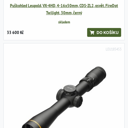
Puškohled Leupold, VX-4HD, 4-16x50mm, CDS-ZL2, osvět. FireDot
Twilight, 30mm, černý
skladem
33 600 Kč
DO KOŠÍKU
LEU185453