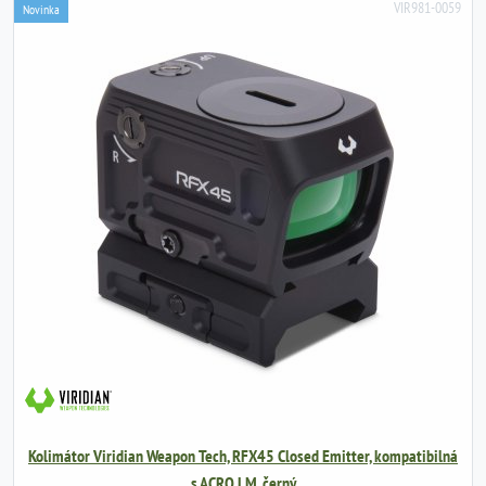
VIR981-0059
Novinka
Kolimátor Viridian Weapon Tech, RFX45 Closed Emitter, kompatibilná
s ACRO LM, černý