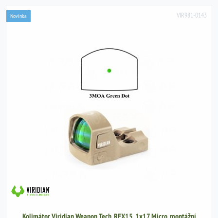
VIR981-0143
Novinka
Kolimátor Viridian Weapon Tech, RFX15, 1x17 Micro, montážní