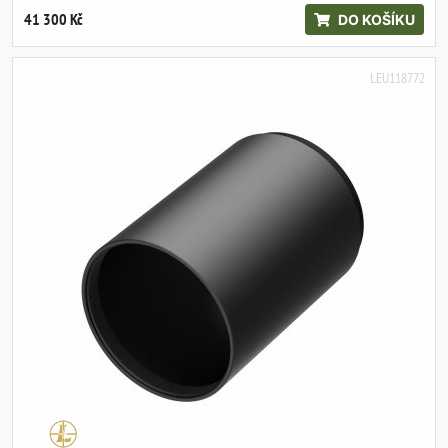
41 300 Kč
DO KOŠÍKU
LEU118772