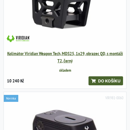
Kolimátor Viridian Weapon Tech, MDS25, 1x29, obrazec QD, s montáží
T2, černý
skladem
10 240 Kč
DO KOŠÍKU
VIR981-0060
Novinka