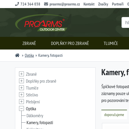
724 364 038
proarms@proarms.cz
Kontakt
Značky
Partneři
O
ZBRANĚ
DOPLŇKY PRO ZBRANĚ
TLUMIČE
Optika
Kamery, fotopasti
Kamery, f
Zbraně
Doplňky pro zbraně
Špičkové fotopast
Tlumiče
záznamy pouze ukl
Střelivo
pro pozorování te
Přebíjení
Optika
doporučujeme
Dálkoměry
Kamery, fotopasti