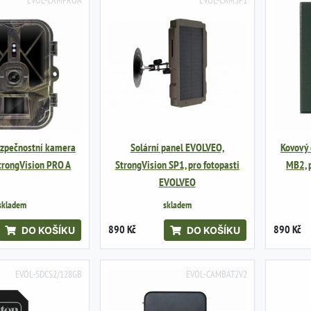
EVOL-CAMPROA
EVOL-CAMSP1
ezpečnostní kamera
Solární panel EVOLVEO,
Kovový
trongVision PRO A
StrongVision SP1, pro fotopasti
MB2, 
EVOLVEO
skladem
skladem
890 Kč
890 Kč
DO KOŠÍKU
DO KOŠÍKU
EVOL-SDCS2/128GB
EVOL-CAMBAT2V2