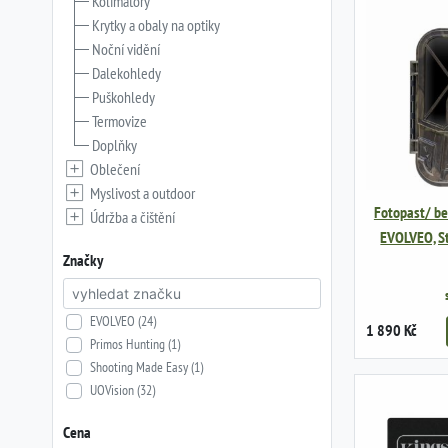
Kolimátory
Krytky a obaly na optiky
Noční vidění
Dalekohledy
Puškohledy
Termovize
Doplňky
Oblečení
Myslivost a outdoor
Fotopast/ b
Údržba a čištění
EVOLVEO, S
Značky
EVOLVEO (24)
1 890 Kč
Primos Hunting (1)
Shooting Made Easy (1)
UOVision (32)
Cena