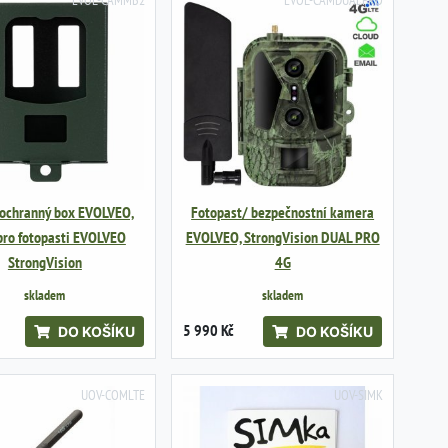
EVOL-CAMMB2
EVOL-CAMDUALPRO
 ochranný box EVOLVEO,
Fotopast/ bezpečnostní kamera
pro fotopasti EVOLVEO
EVOLVEO, StrongVision DUAL PRO
StrongVision
4G
skladem
skladem
5 990 Kč
DO KOŠÍKU
DO KOŠÍKU
UOV-COMLTE
UOV-SIMK