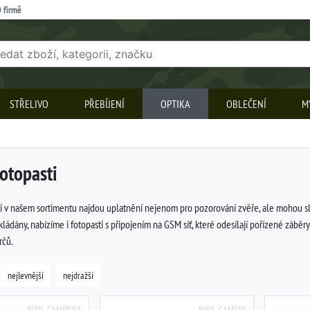
 firmě
STŘELIVO
PŘEBÍJENÍ
OPTIKA
OBLEČENÍ
M
otopasti
i v našem sortimentu najdou uplatnění nejenom pro pozorování zvěře, ale mohou slo
ádány, nabízíme i fotopasti s připojením na GSM síť, které odesílají pořízené záběry
rčů.
nejlevnější
nejdražší