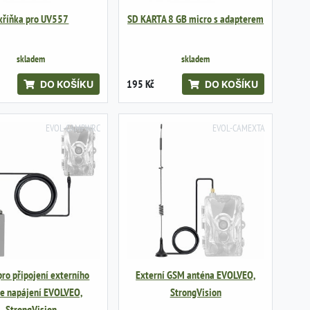
kříňka pro UV557
SD KARTA 8 GB micro s adapterem
skladem
skladem
195 Kč
DO KOŠÍKU
DO KOŠÍKU
EVOL-CAMPWRC
EVOL-CAMEXTA
pro připojení externího
Externí GSM anténa EVOLVEO,
je napájení EVOLVEO,
StrongVision
StrongVision