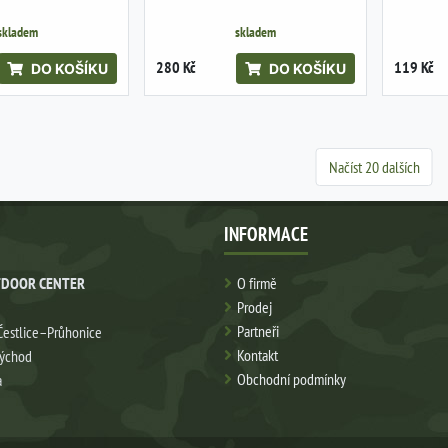
skladem
skladem
280 Kč
119 Kč
DO KOŠÍKU
DO KOŠÍKU
Načíst 20 dalších
INFORMACE
DOOR CENTER
O firmě
Prodej
Partneři
Čestlice–Průhonice
Kontakt
východ
Obchodní podmínky
a