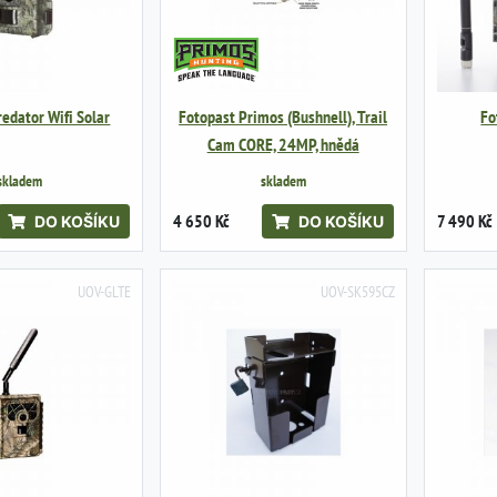
edator Wifi Solar
Fotopast Primos (Bushnell), Trail
Fo
Cam CORE, 24MP, hnědá
skladem
skladem
4 650 Kč
7 490 Kč
DO KOŠÍKU
DO KOŠÍKU
UOV-GLTE
UOV-SK595CZ