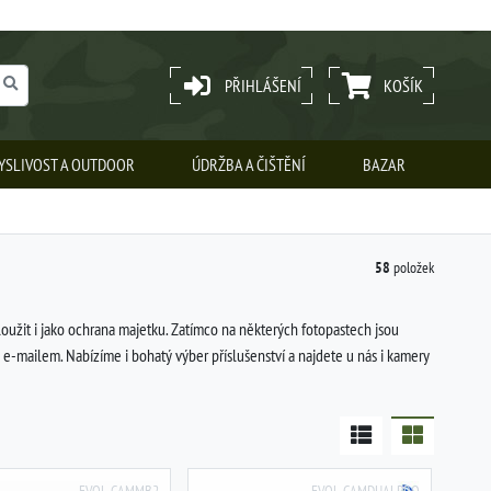
PŘIHLÁŠENÍ
KOŠÍK
YSLIVOST A OUTDOOR
ÚDRŽBA A ČIŠTĚNÍ
BAZAR
58
položek
užit i jako ochrana majetku. Zatímco na některých fotopastech jsou
 e-mailem. Nabízíme i bohatý výber příslušenství a najdete u nás i kamery