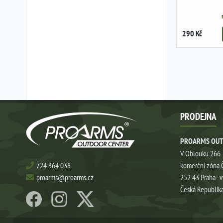
290 Kč
PRODEJNA
PROARMS OUT
V Oblouku 266
724 364 038
komerční zóna 
proarms@proarms.cz
252 43 Praha–
Česká Republik