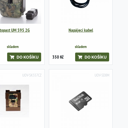
topast UM 595 2G
Napájecí kabel
skladem
skladem
350 Kč
DO KOŠÍKU
DO KOŠÍKU
UOV-SK557CZ
UOV-SD8M