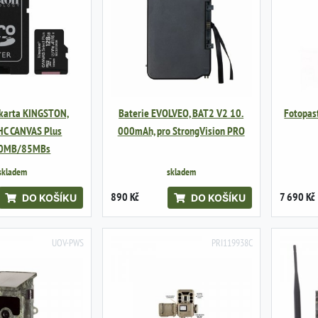
karta KINGSTON,
Baterie EVOLVEO, BAT2 V2 10.
Fotopas
HC CANVAS Plus
000mAh, pro StrongVision PRO
0MB/85MBs
skladem
skladem
890 Kč
7 690 Kč
DO KOŠÍKU
DO KOŠÍKU
UOV-PWS
PRI119938C