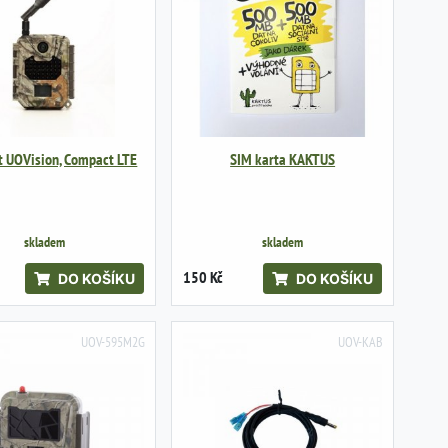
t UOVision, Compact LTE
SIM karta KAKTUS
skladem
skladem
150 Kč
DO KOŠÍKU
DO KOŠÍKU
UOV-595M2G
UOV-KAB