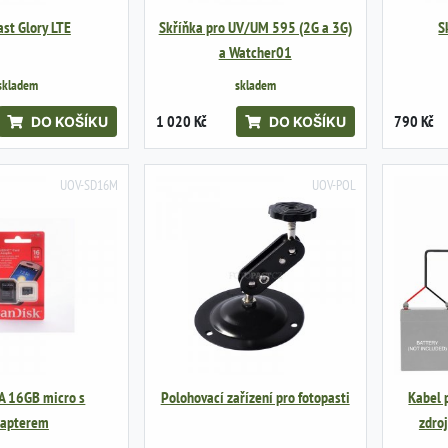
st Glory LTE
Skříňka pro UV/UM 595 (2G a 3G)
S
a Watcher01
skladem
skladem
1 020 Kč
790 Kč
DO KOŠÍKU
DO KOŠÍKU
UOV-SD16M
UOV-POL
A 16GB micro s
Polohovací zařízení pro fotopasti
Kabel 
apterem
zdro