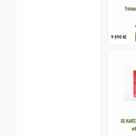
Fotopa
9 890 Kč
SD KART
ad