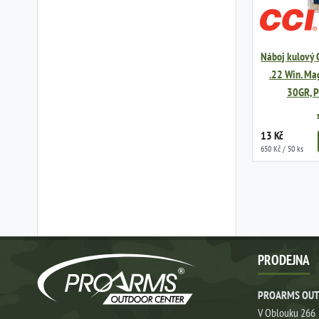
Náboj kulový C
.22 Win. Mag
30GR, P
13 Kč
650 Kč / 50 ks
PRODEJNA
PROARMS OUT
V Oblouku 266