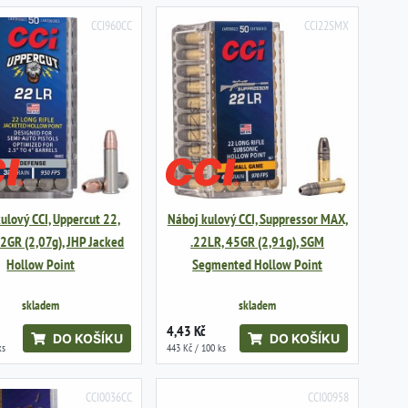
CCI960CC
CCI22SMX
ulový CCI, Uppercut 22,
Náboj kulový CCI, Suppressor MAX,
32GR (2,07g), JHP Jacked
.22LR, 45GR (2,91g), SGM
Hollow Point
Segmented Hollow Point
skladem
skladem
4,43 Kč
DO KOŠÍKU
DO KOŠÍKU
ks
443 Kč / 100 ks
CCI0036CC
CCI00958