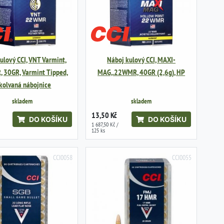
ulový CCI, VNT Varmint,
Náboj kulový CCI, MAXI-
 30GR, Varmint Tipped,
MAG,.22WMR, 40GR (2,6g), HP
kolvaná nábojnice
skladem
skladem
13,50 Kč
DO KOŠÍKU
DO KOŠÍKU
1 687,50 Kč /
125 ks
CCI0058
CCI0055