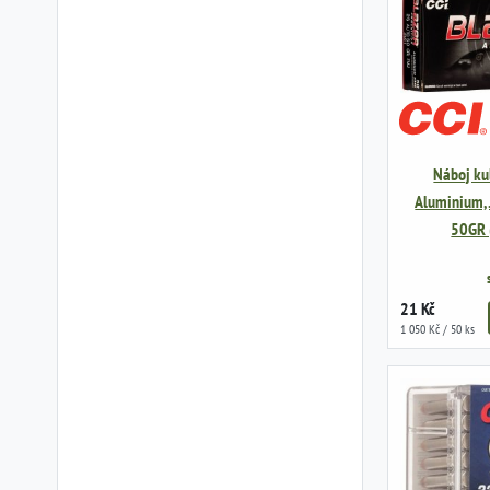
Náboj ku
Aluminium, 
50GR 
21 Kč
1 050 Kč / 50 ks