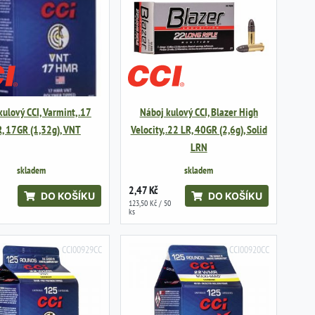
ulový CCI, Varmint, .17
Náboj kulový CCI, Blazer High
, 17GR (1,32g), VNT
Velocity, .22 LR, 40GR (2,6g), Solid
LRN
skladem
skladem
2,47 Kč
DO KOŠÍKU
DO KOŠÍKU
123,50 Kč / 50
ks
CCI00929CC
CCI00920CC