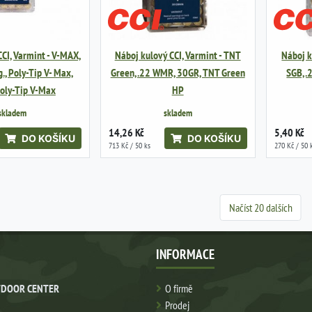
CI, Varmint - V-MAX,
Náboj kulový CCI, Varmint - TNT
Náboj k
., Poly-Tip V- Max,
Green, .22 WMR, 30GR, TNT Green
SGB, .
oly-Tip V-Max
HP
skladem
skladem
14,26 Kč
5,40 Kč
DO KOŠÍKU
DO KOŠÍKU
713 Kč / 50 ks
270 Kč / 50 
Načíst 20 dalších
INFORMACE
DOOR CENTER
O firmě
Prodej