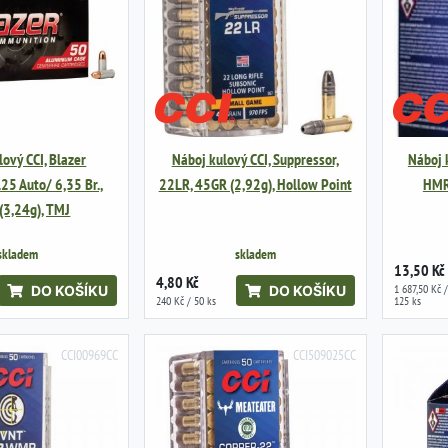
lový CCI, Blazer
Náboj kulový CCI, Suppressor,
Náboj k
.25 Auto/ 6,35 Br.,
22LR, 45GR (2,92g), Hollow Point
HMR
(3,24g), TMJ
skladem
skladem
13,50 Kč
4,80 Kč
1 687,50 Kč /
DO KOŠÍKU
DO KOŠÍKU
240 Kč / 50 ks
125 ks
CCI00969CC
CCI509025CC