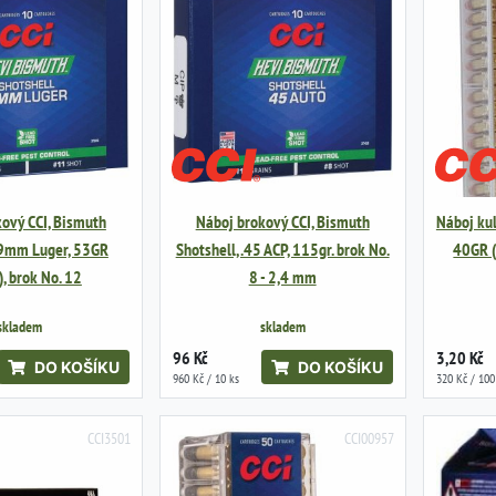
ový CCI, Bismuth
Náboj brokový CCI, Bismuth
Náboj kul
 9mm Luger, 53GR
Shotshell, .45 ACP, 115gr. brok No.
40GR (
), brok No. 12
8 - 2,4 mm
skladem
skladem
96 Kč
3,20 Kč
DO KOŠÍKU
DO KOŠÍKU
960 Kč / 10 ks
320 Kč / 100
CCI3501
CCI00957