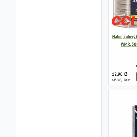
Náboj kulový C
WMR, 30
12,90 Kč
645 Kč / 50 ks