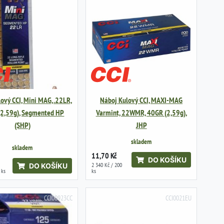
ový CCI, Mini MAG, .22LR,
Náboj Kulový CCI, MAXI-MAG
2,59g), Segmented HP
Varmint, 22WMR, 40GR (2,59g),
(SHP)
JHP
skladem
skladem
11,70 Kč
DO KOŠÍKU
2 340 Kč / 200
DO KOŠÍKU
 ks
ks
CCI00923CC
CCI0021EU