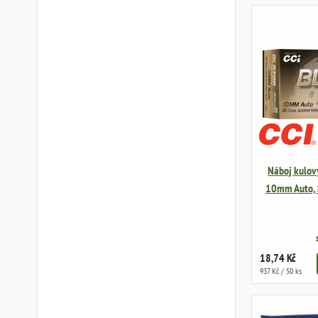
Náboj kulový
10mm Auto, 
18,74 Kč
937 Kč / 50 ks