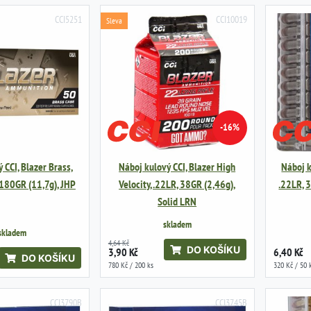
CCI5251
CCI10019
Sleva
-16%
 CCI, Blazer Brass,
Náboj kulový CCI, Blazer High
Náboj k
180GR (11,7g), JHP
Velocity, .22LR, 38GR (2,46g),
.22LR, 
Solid LRN
skladem
skladem
4,64 Kč
DO KOŠÍKU
3,90 Kč
6,40 Kč
DO KOŠÍKU
780 Kč / 200 ks
320 Kč / 50 
CCI3790B
CCI3745B