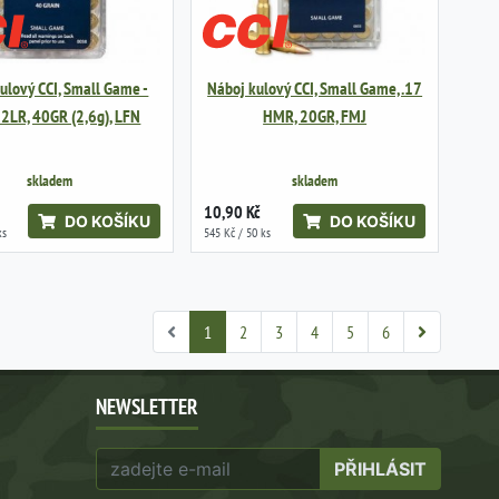
ulový CCI, Small Game -
Náboj kulový CCI, Small Game, .17
22LR, 40GR (2,6g), LFN
HMR, 20GR, FMJ
skladem
skladem
10,90 Kč
DO KOŠÍKU
DO KOŠÍKU
ks
545 Kč / 50 ks
1
2
3
4
5
6
NEWSLETTER
PŘIHLÁSIT