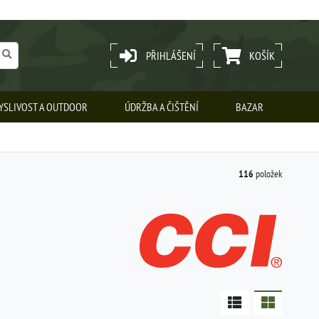
PŘIHLÁŠENÍ
KOŠÍK
YSLIVOST A OUTDOOR
ÚDRŽBA A ČIŠTĚNÍ
BAZAR
116
položek