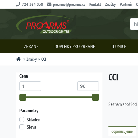
724 364 038
proarms@proarms.cz
Kontakt
Značky
Partneři
O
ZBRANĚ
DOPLŇKY PRO ZBRANĚ
TLUMIČE
Značky
CCI
CCI
Cena
Seznam zboží od
Parametry
Skladem
Sleva
doporučujeme