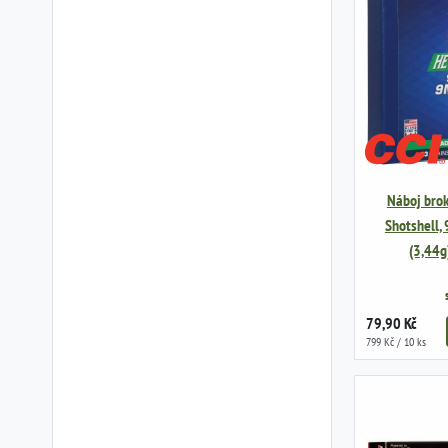
Náboj brok
Shotshell,
(3,44g
79,90 Kč
799 Kč / 10 ks