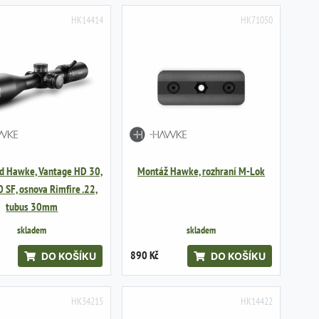
HK14414
HK71050
d Hawke, Vantage HD 30,
Montáž Hawke, rozhraní M-Lok
 SF, osnova Rimfire .22,
tubus 30mm
skladem
skladem
890 Kč
DO KOŠÍKU
DO KOŠÍKU
HK34215
HK14422