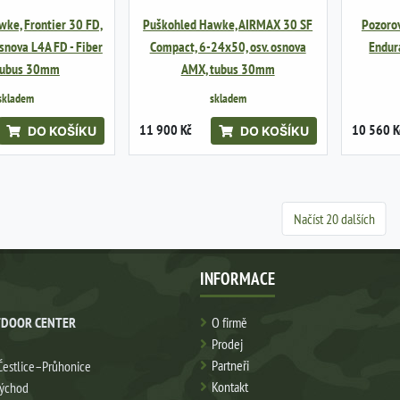
ke, Frontier 30 FD,
Puškohled Hawke, AIRMAX 30 SF
Pozoro
osnova L4A FD - Fiber
Compact, 6-24x50, osv. osnova
Endur
 tubus 30mm
AMX, tubus 30mm
skladem
skladem
11 900 Kč
10 560 K
DO KOŠÍKU
DO KOŠÍKU
Načíst 20 dalších
INFORMACE
DOOR CENTER
O firmě
Prodej
Partneři
Čestlice–Průhonice
Kontakt
východ