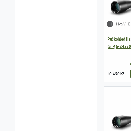
Puškohled Ha
SFP, 6-24x50
10 450 Kč