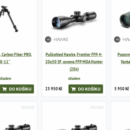
 Carbon Fiber PRO,
Puškohled Hawke, Frontier FFP, 4-
Pozoro
8-11"
20x50 SF, osnova FFP MOA Hunter
Vanta
(20x)
skladem
skladem
23 950 Kč
5 950 Kč
DO KOŠÍKU
DO KOŠÍKU
HK14420
HK14410