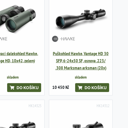
vací dalekohled Hawke,
Puškohled Hawke, Vantage HD 30
ge HD, 10x42, zelený
SFP, 6-24x50 SF, osnova .223/
.308 Marksman arksman (20x)
skladem
skladem
10 450 Kč
DO KOŠÍKU
DO KOŠÍKU
HK14325
HK14312