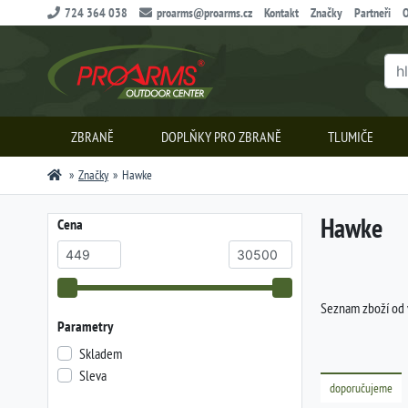
724 364 038
proarms@proarms.cz
Kontakt
Značky
Partneři
O
ZBRANĚ
DOPLŇKY PRO ZBRANĚ
TLUMIČE
Značky
Hawke
Hawke
Cena
Seznam zboží od
Parametry
Skladem
Sleva
doporučujeme