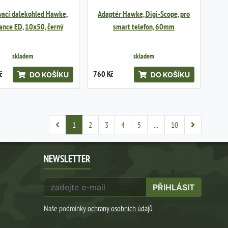
vací dalekohled Hawke,
Adaptér Hawke, Digi-Scope, pro
ance ED, 10x50, černý
smart telefon, 60mm
skladem
skladem
č
760 Kč
DO KOŠÍKU
DO KOŠÍKU
1
2
3
4
5
...
10
NEWSLETTER
PŘIHLÁSIT
Naše podmínky
ochrany osobních údajů