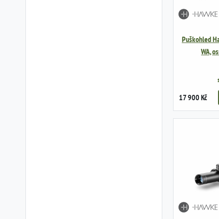
Puškohled H
WA, o
17 900 Kč