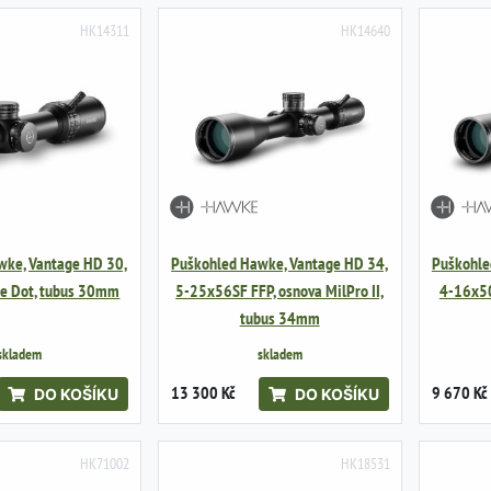
HK14311
HK14640
wke, Vantage HD 30,
Puškohled Hawke, Vantage HD 34,
Puškohle
le Dot, tubus 30mm
5-25x56SF FFP, osnova MilPro II,
4-16x50
tubus 34mm
skladem
skladem
13 300 Kč
9 670 Kč
DO KOŠÍKU
DO KOŠÍKU
HK71002
HK18531