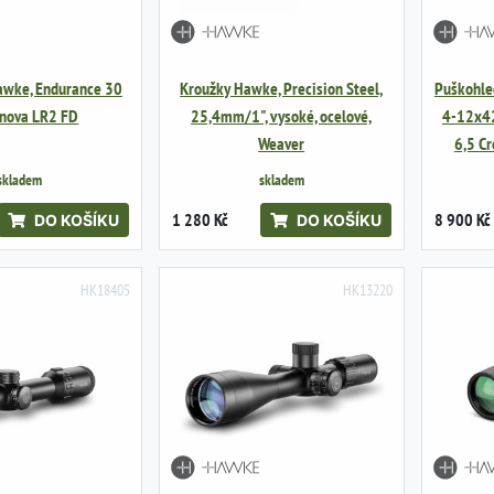
awke, Endurance 30
Kroužky Hawke, Precision Steel,
Puškohle
snova LR2 FD
25,4mm/1", vysoké, ocelové,
4-12x42
Weaver
6,5 C
skladem
skladem
1 280 Kč
8 900 Kč
DO KOŠÍKU
DO KOŠÍKU
HK18405
HK13220