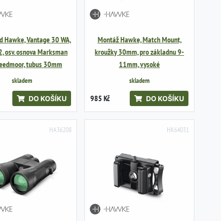
d Hawke, Vantage 30 WA,
Montáž Hawke, Match Mount,
, osv. osnova Marksman
kroužky 30mm, pro základnu 9-
reedmoor, tubus 30mm
11mm, vysoké
skladem
skladem
985 Kč
DO KOŠÍKU
DO KOŠÍKU
HA36208
HK64031