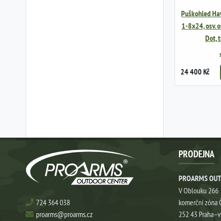
Puškohled Haw
1-8x24, osv. 
Dot,
24 400 Kč
PRODEJNA
PROARMS OUT
V Oblouku 266
724 364 038
komerční zóna 
proarms@proarms.cz
252 43 Praha–