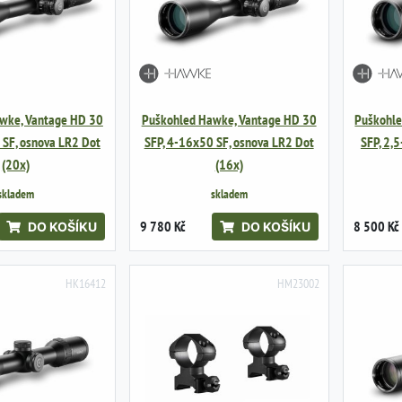
wke, Vantage HD 30
Puškohled Hawke, Vantage HD 30
Puškohle
 SF, osnova LR2 Dot
SFP, 4-16x50 SF, osnova LR2 Dot
SFP, 2,
(20x)
(16x)
skladem
skladem
9 780 Kč
8 500 Kč
DO KOŠÍKU
DO KOŠÍKU
HK16412
HM23002