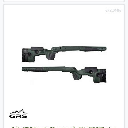
GRS104468