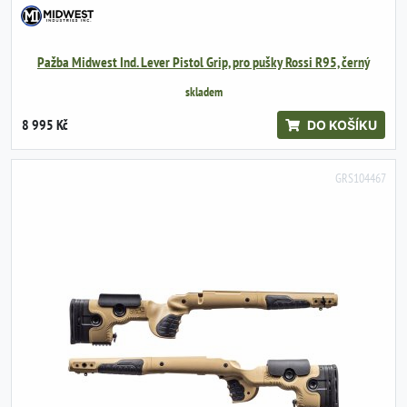
Pažba Midwest Ind. Lever Pistol Grip, pro pušky Rossi R95, černý
skladem
8 995 Kč
DO KOŠÍKU
GRS104467