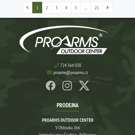
1
2
3
4
5
...
21
724 364 038
proarms@proarms.cz
PRODEJNA
PROARMS OUTDOOR CENTER
V Oblouku 266
komerční zóna Čestlice–Průhonice