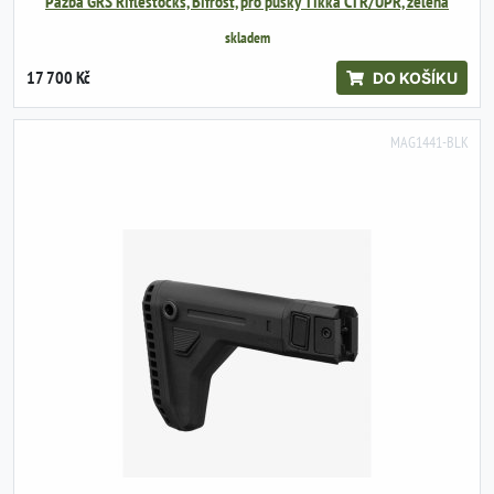
Pažba GRS Riflestocks, Bifrost, pro pušky Tikka CTR/UPR, zelená
skladem
17 700 Kč
DO KOŠÍKU
MAG1441-BLK