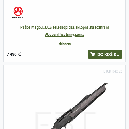
Pažba Magpul, UCS, teleskopická, sklopná, na rozhraní
Weaver/Picatinny, černá
skladem
7 490 Kč
DO KOŠÍKU
FBTUR-B4X-25