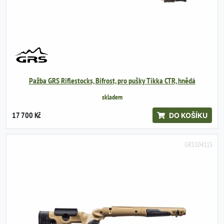
Pažba GRS Riflestocks, Bifrost, pro pušky Tikka CTR, hnědá
skladem
17 700 Kč
DO KOŠÍKU
GRS104115