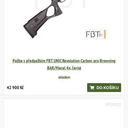
Pažba s předpažbím FBT, UNIC Revolution Carbon, pro Browning
BAR/Maral 4x, černá
skladem
42 900 Kč
DO KOŠÍKU
GRS106102