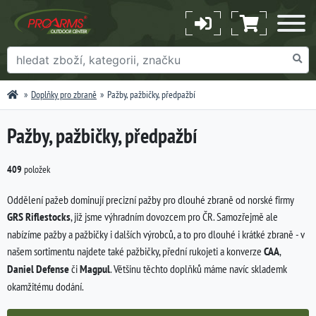
Doplňky pro zbraně
Pažby, pažbičky, předpažbí
Pažby, pažbičky, předpažbí
409
položek
Oddělení pažeb dominují precizní pažby pro dlouhé zbraně od norské firmy
GRS Riflestocks
, již jsme výhradním dovozcem pro ČR. Samozřejmě ale
nabízíme pažby a pažbičky i dalších výrobců, a to pro dlouhé i krátké zbraně - v
našem sortimentu najdete také pažbičky, přední rukojeti a konverze
CAA
,
Daniel Defense
či
Magpul
. Většinu těchto doplňků máme navíc sklademk
okamžitému dodání.