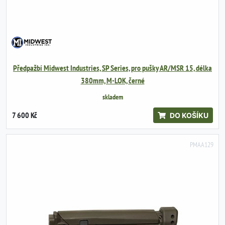
Předpažbí Midwest Industries, SP Series, pro pušky AR/MSR 15, délka
380mm, M-LOK, černé
skladem
7 600 Kč
DO KOŠÍKU
PMAA129