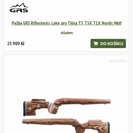
Pažba GRS Riflestocks, Loke, pro Tikka T3, T3X, T1X, Nordic Wolf
skladem
25 900 Kč
DO KOŠÍKU
GRS103420