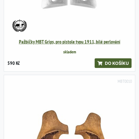
Pažbičky MBT Grips, pro pistole typu 1911, bílé perlování
skladem
590 Kč
DO KOŠÍKU
MBT0010