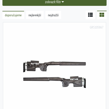
zobrazit filtr
doporučujeme
nejlevnější
nejdražší
GRS105867