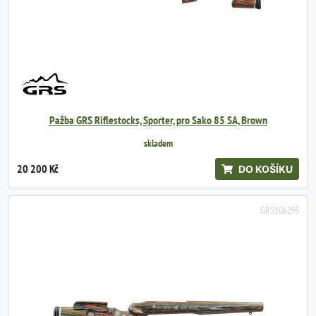
Pažba GRS Riflestocks, Sporter, pro Sako 85 SA, Brown
skladem
20 200 Kč
DO KOŠÍKU
GRS106295