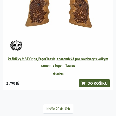
Pažbičky MBT Grips, ErgoClassic, anatomické pro revolvery s velkým
rámem, s logem Taurus
skladem
2 790 Kč
DO KOŠÍKU
Načíst 20 dalších