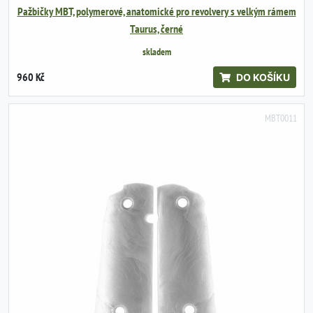
Pažbičky MBT, polymerové, anatomické pro revolvery s velkým rámem
Taurus, černé
skladem
960 Kč
DO KOŠÍKU
MBT0011