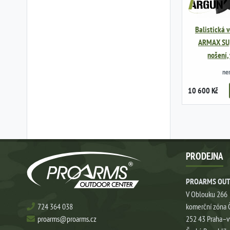
Balistická 
ARMAX SU, 
nošení, 
ne
10 600 Kč
PRODEJNA
PROARMS OUT
V Oblouku 266
724 364 038
komerční zóna 
proarms@proarms.cz
252 43 Praha–