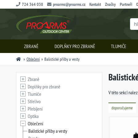
724 364 038
proarms@proarms.cz
Kontakt
Značky
Partneři
O
ZBRANĚ
DOPLŇKY PRO ZBRANĚ
TLUMIČE
Oblečení
Balistické přilby a vesty
Balistick
Zbraně
Doplňky pro zbraně
V této sekci nalez
Tlumiče
Střelivo
doporučujeme
Přebíjení
Optika
Oblečení
Balistické přilby a vesty