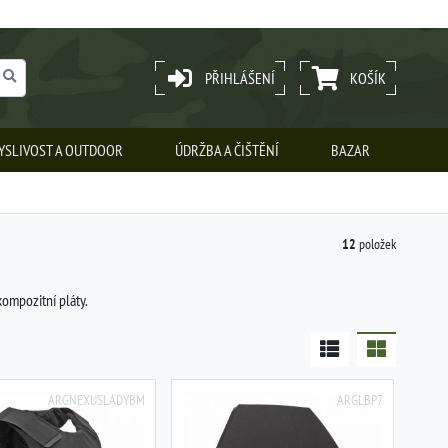
PŘIHLÁŠENÍ
KOŠÍK
YSLIVOST A OUTDOOR
ÚDRŽBA A ČIŠTĚNÍ
BAZAR
12
položek
kompozitní pláty.
ARGNEXUSLADYBM
ARGLBP7