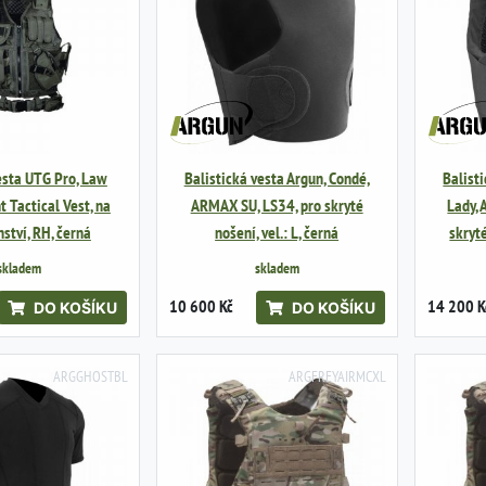
esta UTG Pro, Law
Balistická vesta Argun, Condé,
Balist
 Tactical Vest, na
ARMAX SU, LS34, pro skryté
Lady,
nství, RH, černá
nošení, vel.: L, černá
skryté
skladem
skladem
10 600 Kč
14 200 K
DO KOŠÍKU
DO KOŠÍKU
ARGGHOSTBL
ARGFREYAIRMCXL