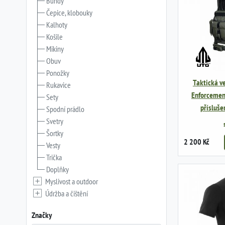
Bundy
Čepice, klobouky
Kalhoty
Košile
Mikiny
Obuv
Ponožky
Taktická v
Rukavice
Enforcement
Sety
přísluše
Spodní prádlo
Svetry
Šortky
2 200 Kč
Vesty
Trička
Doplňky
Myslivost a outdoor
Údržba a čištění
Značky