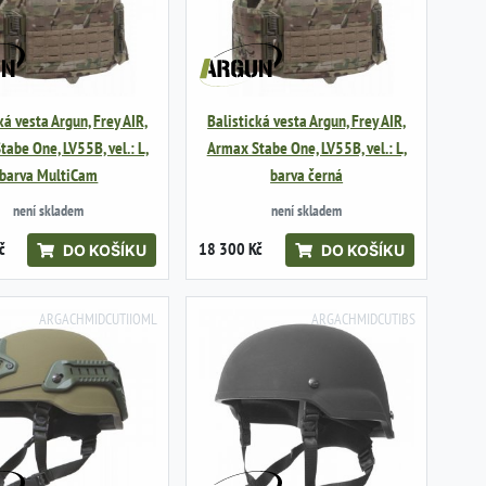
ká vesta Argun, Frey AIR,
Balistická vesta Argun, Frey AIR,
abe One, LV55B, vel.: L,
Armax Stabe One, LV55B, vel.: L,
barva MultiCam
barva černá
není skladem
není skladem
č
18 300 Kč
DO KOŠÍKU
DO KOŠÍKU
ARGACHMIDCUTIIOML
ARGACHMIDCUTIBS