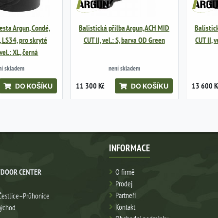
vesta Argun, Condé,
Balistická přilba Argun, ACH MID
Balistic
LS34, pro skryté
CUT II, vel.: S, barva OD Green
CUT II, 
vel.: XL, černá
ní skladem
není skladem
11 300 Kč
13 600 K
DO KOŠÍKU
DO KOŠÍKU
INFORMACE
DOOR CENTER
O firmě
Prodej
Partneři
Čestlice–Průhonice
Kontakt
východ