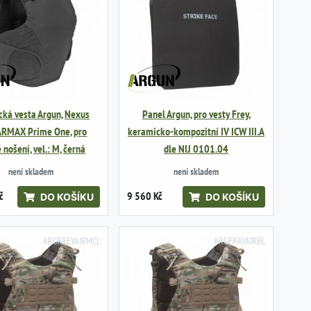
ická vesta Argun, Nexus
Panel Argun, pro vesty Frey,
 ARMAX Prime One, pro
keramicko-kompozitní IV ICW III.A
 nošení, vel.: M, černá
dle NIJ 0101.04
není skladem
není skladem
č
9 560 Kč
DO KOŠÍKU
DO KOŠÍKU
ARGFREYAIRMCL
ARGFRAYAIRBL