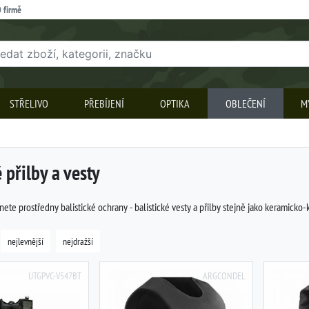
 firmě
STŘELIVO
PŘEBÍJENÍ
OPTIKA
OBLEČENÍ
M
é přilby a vesty
nete prostředny balistické ochrany - balistické vesty a přilby stejně jako keramicko-
nejlevnější
nejdražší
UTGPVC-V547BT
ARGCONDEL