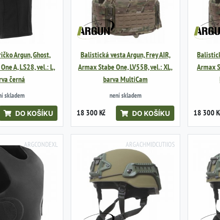
ričko Argun, Ghost,
Balistická vesta Argun, Frey AIR,
Balistic
ne A, LS28, vel.: L,
Armax Stabe One, LV55B, vel.: XL,
Armax St
rva černá
barva MultiCam
ní skladem
není skladem
18 300 Kč
18 300 K
DO KOŠÍKU
DO KOŠÍKU
ARGCONDEXL
ARGACHMIDCUTIIOS