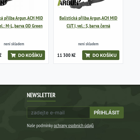
ká přilba Argun, ACH MID
Balistická přilba Argun, ACH MID
vel.: M-L, barva OD Green
CUT I, vel.: S, barva černá
není skladem
není skladem
č
11 300 Kč
DO KOŠÍKU
DO KOŠÍKU
NEWSLETTER
PŘIHLÁSIT
Naše podmínky
ochrany osobních údajů