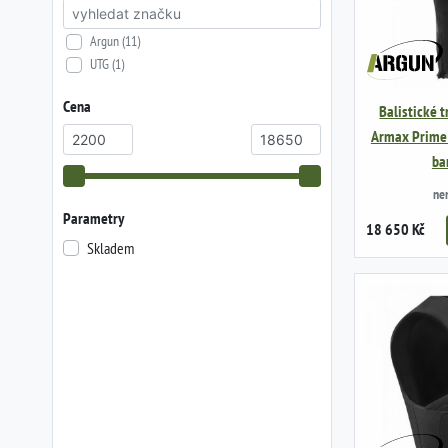
Argun (11)
UTG (1)
Cena
Balistické t
Armax Prime O
ba
ne
Parametry
18 650 Kč
Skladem