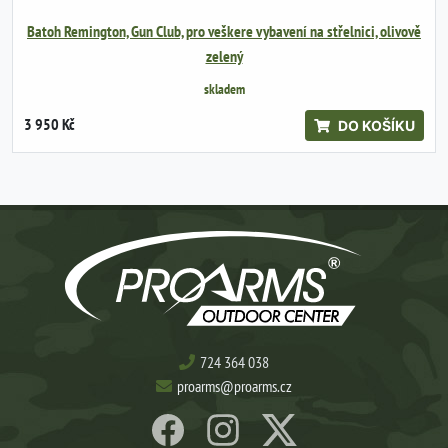
Batoh Remington, Gun Club, pro veškere vybavení na střelnici, olivově
zelený
skladem
3 950 Kč
DO KOŠÍKU
724 364 038
proarms@proarms.cz