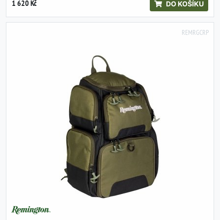
1 620 Kč
DO KOŠÍKU
REMRGCRP