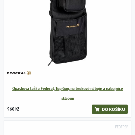
Opasková taška Federal, Top Gun, na brokové náboje a nábojnice
skladem
960 Kč
DO KOŠÍKU
FEDFPSP