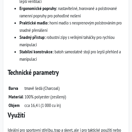
lepší ventilaci
Ergonomické popruhy:
nastavitelné, tvarované a polstrované
ramenní popruhy pro pohodlné nošení
Praktické madlo:
horní madlo s neoprenovým polstrováním pro
snadné přenášení
Snadný přístup:
robustní zipy s velkými taháčky pro rychlou
manipulaci
Stabilní konstrukce:
batoh samostatně stojí pro lepší přehled a
manipulaci
Technické parametry
Barva
tmavě šedá (Charcoal)
Materiál
100% polyester (zesílený)
Objem
cca 16,4 l (1 000 cu in)
Využití
Ideální pro sportovní střelbu, trap a skeet, ale i pro taktické použití nebo