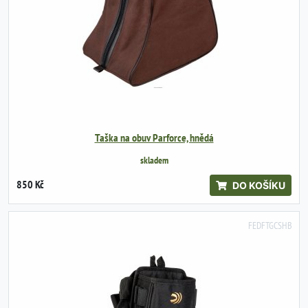
Taška na obuv Parforce, hnědá
skladem
850 Kč
DO KOŠÍKU
FEDFTGCSHB