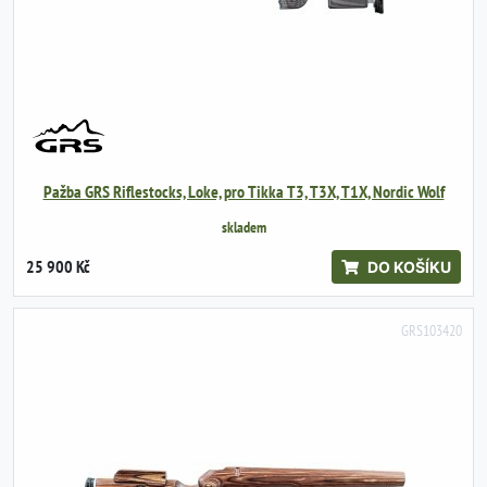
Pažba GRS Riflestocks, Loke, pro Tikka T3, T3X, T1X, Nordic Wolf
skladem
25 900 Kč
DO KOŠÍKU
GRS103420