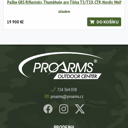
Pažba GRS Riflestoks, Thumbhole, pro Tikka T3/T3X, CTR, Nordic Wolf
skladem
19 900 Kč
DO KOŠÍKU
724 364 038
proarms@proarms.cz
PRODEJNA