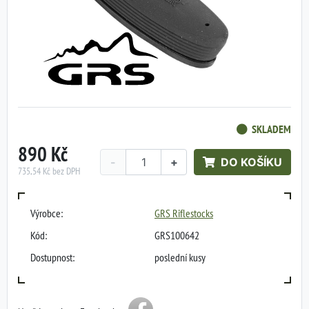
SKLADEM
890 Kč
-
+
DO KOŠÍKU
735,54 Kč bez DPH
Výrobce:
GRS Riflestocks
Kód:
GRS100642
Dostupnost:
poslední kusy