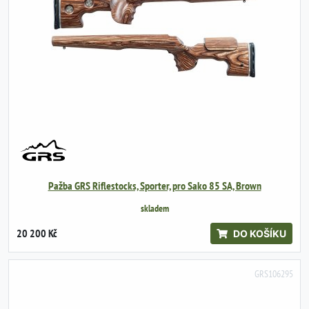
Pažba GRS Riflestocks, Sporter, pro Sako 85 SA, Brown
skladem
20 200 Kč
DO KOŠÍKU
GRS106295