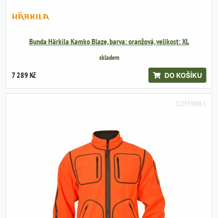
Bunda Härkila Kamko Blaze, barva: oranžová, velikost: XL
skladem
7 289 Kč
DO KOŠÍKU
121933006-L