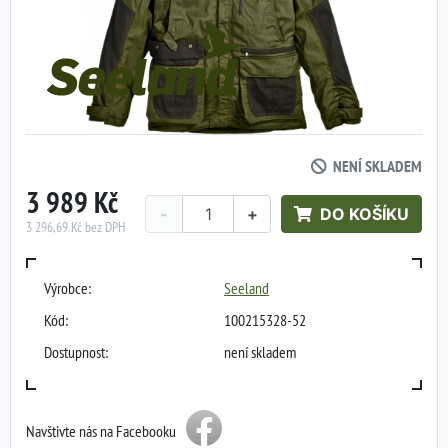
NENÍ SKLADEM
3 989 Kč
-
+
DO KOŠÍKU
3 296,69 Kč bez DPH
Výrobce:
Seeland
Kód:
100215328-52
Dostupnost:
není skladem
Navštivte nás na Facebooku