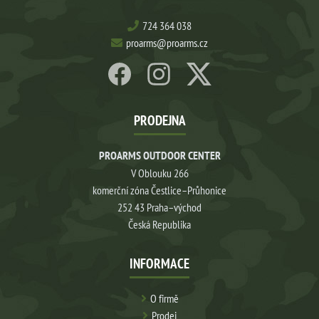
724 364 038
proarms@proarms.cz
PRODEJNA
PROARMS OUTDOOR CENTER
V Oblouku 266
komerční zóna Čestlice–Průhonice
252 43 Praha–východ
Česká Republika
INFORMACE
O firmě
Prodej