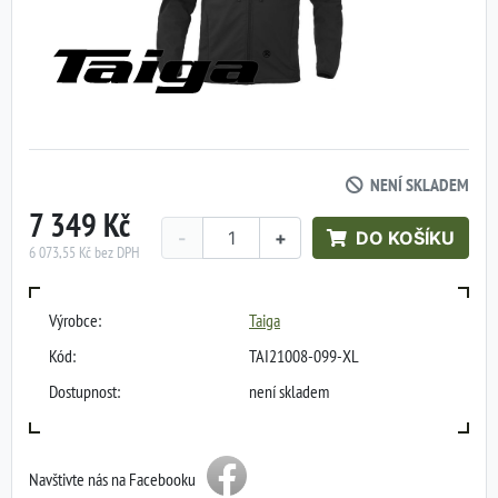
NENÍ SKLADEM
7 349 Kč
-
+
DO KOŠÍKU
6 073,55 Kč bez DPH
Výrobce:
Taiga
Kód:
TAI21008-099-XL
Dostupnost:
není skladem
Navštivte nás na Facebooku