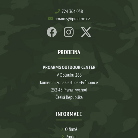
724 364 038
proarms@proarms.cz
PRODEJNA
PROARMS OUTDOOR CENTER
V Oblouku 266
komerční zóna Čestlice–Průhonice
252 43 Praha–východ
Česká Republika
INFORMACE
O firmě
Prodej