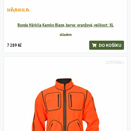
Bunda Härkila Kamko Blaze, barva: oranžová, velikost: XL
skladem
7 289 Kč
DO KOŠÍKU
121933006-L