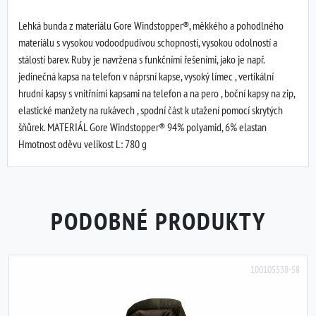
Lehká bunda z materiálu Gore Windstopper®, měkkého a pohodlného
materiálu s vysokou vodoodpudivou schopností, vysokou odolností a
stálostí barev. Ruby je navržena s funkčními řešeními, jako je např.
jedinečná kapsa na telefon v náprsní kapse, vysoký límec , vertikální
hrudní kapsy s vnitřními kapsami na telefon a na pero , boční kapsy na zip,
elastické manžety na rukávech , spodní část k utažení pomocí skrytých
šňůrek. MATERIÁL Gore Windstopper® 94% polyamid, 6% elastan
Hmotnost oděvu velikost L: 780 g
PODOBNÉ PRODUKTY
100105538-58