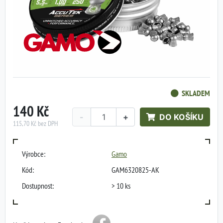
SKLADEM
140 Kč
-
+
DO KOŠÍKU
115,70 Kč bez DPH
Výrobce:
Gamo
Kód:
GAM6320825-AK
Dostupnost:
> 10 ks