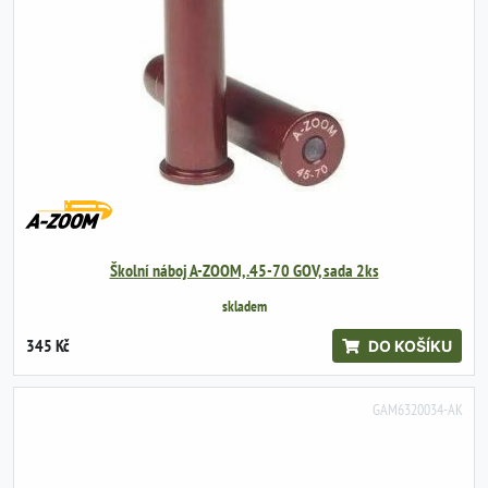
Školní náboj A-ZOOM, .45-70 GOV, sada 2ks
skladem
345 Kč
DO KOŠÍKU
GAM6320034-AK