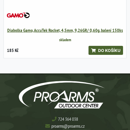
Diabolka Gamo, AccuTek Rocket, 4,5mm, 9,26GR/ 0,60g, balení 150ks
skladem
185 Kč
DO KOŠÍKU
724 364 038
proarms@proarms.cz