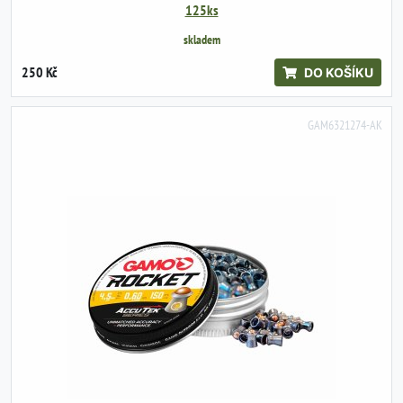
125ks
skladem
250 Kč
DO KOŠÍKU
GAM6321274-AK