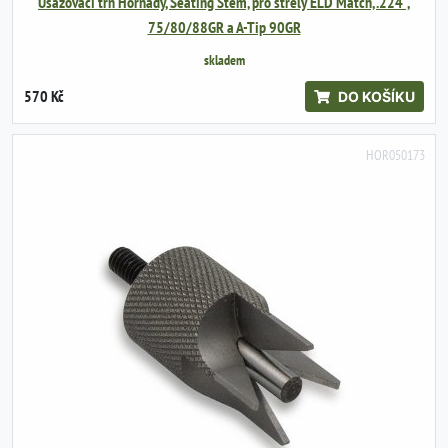
Usazovací trn Hornady, Seating Stem, pro střely ELD Match, .224",
75/80/88GR a A-Tip 90GR
skladem
570 Kč
DO KOŠÍKU
HOR050173