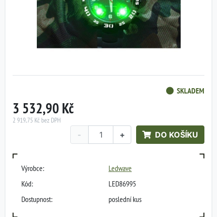
SKLADEM
3 532,90 Kč
2 919,75 Kč bez DPH
-
+
DO KOŠÍKU
Výrobce:
Ledwave
Kód:
LED86995
Dostupnost:
poslední kus