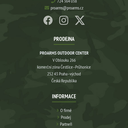
724 364 038
proarms@proarms.cz
PRODEJNA
PROARMS OUTDOOR CENTER
V Oblouku 266
komerční zóna Čestlice–Průhonice
252 43 Praha–východ
Česká Republika
INFORMACE
O firmě
Prodej
Partneři