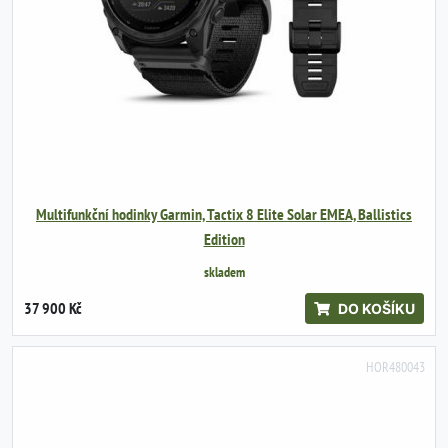
Multifunkční hodinky Garmin, Tactix 8 Elite Solar EMEA, Ballistics
Edition
skladem
37 900 Kč
DO KOŠÍKU
HOR480043