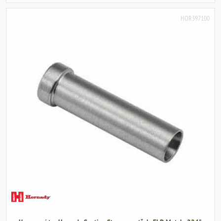
HOR397100