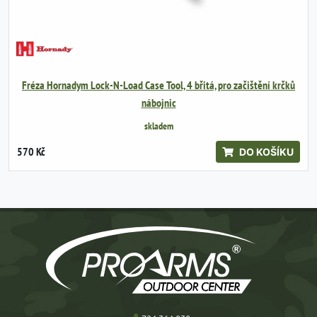
Fréza Hornadym Lock-N-Load Case Tool, 4 břitá, pro začištění krčků
nábojnic
skladem
570 Kč
DO KOŠÍKU