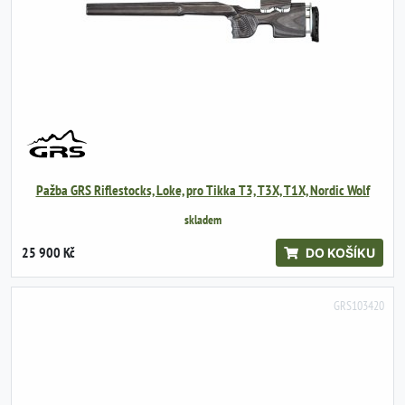
Pažba GRS Riflestocks, Loke, pro Tikka T3, T3X, T1X, Nordic Wolf
skladem
25 900 Kč
DO KOŠÍKU
GRS103420