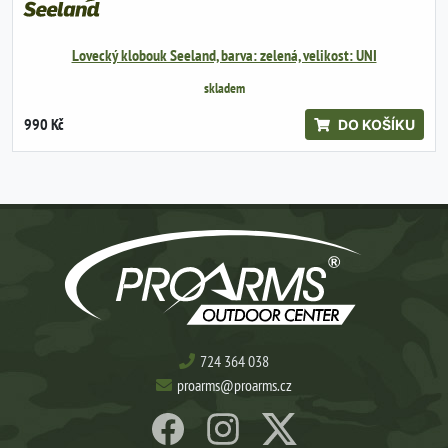
Lovecký klobouk Seeland, barva: zelená, velikost: UNI
skladem
990 Kč
DO KOŠÍKU
724 364 038
proarms@proarms.cz