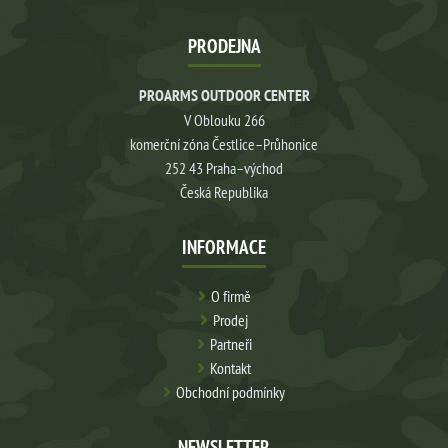
PRODEJNA
PROARMS OUTDOOR CENTER
V Oblouku 266
komerční zóna Čestlice–Průhonice
252 43 Praha–východ
Česká Republika
INFORMACE
O firmě
Prodej
Partneři
Kontakt
Obchodní podmínky
NEWSLETTER