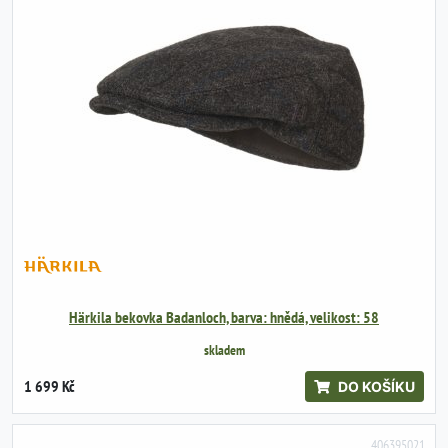
Härkila bekovka Badanloch, barva: hnědá, velikost: 58
skladem
1 699 Kč
DO KOŠÍKU
406395021