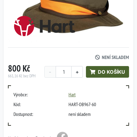
NENÍ SKLADEM
800 Kč
-
+
DO KOŠÍKU
661,16 Kč bez DPH
Výrobce:
Hart
Kód:
HART-OB967-60
Dostupnost:
není skladem