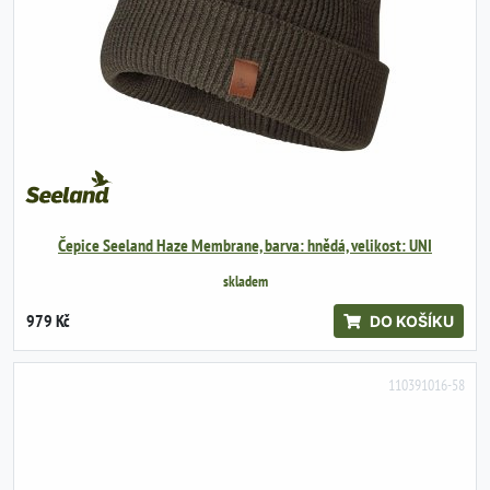
Čepice Seeland Haze Membrane, barva: hnědá, velikost: UNI
skladem
979 Kč
DO KOŠÍKU
110391016-58