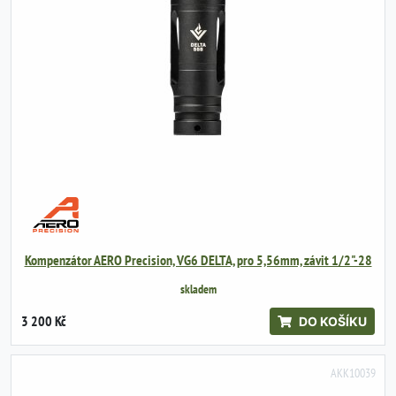
Kompenzátor AERO Precision, VG6 DELTA, pro 5,56mm, závit 1/2"-28
skladem
3 200 Kč
DO KOŠÍKU
AKK10039