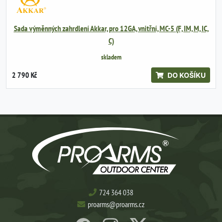
Sada výměnných zahrdlení Akkar, pro 12GA, vnitřní, MC-5 (F, IM, M, IC,
C)
skladem
2 790 Kč
DO KOŠÍKU
724 364 038
proarms@proarms.cz