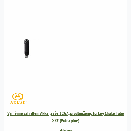
Výměnné zahrdlení Akkar, ráže 12GA, prodloužené, Turkey Choke Tube
XXF (Extra plné)
skladem