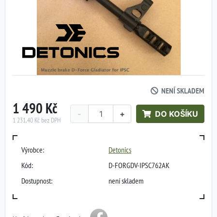
NENÍ SKLADEM
1 490 Kč
-
+
DO KOŠÍKU
1 231,40 Kč bez DPH
Výrobce:
Detonics
Kód:
D-FORGDV-IPSC762AK
Dostupnost:
není skladem