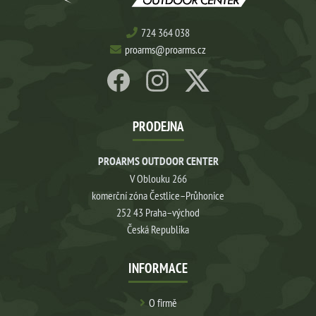
724 364 038
proarms@proarms.cz
PRODEJNA
PROARMS OUTDOOR CENTER
V Oblouku 266
komerční zóna Čestlice–Průhonice
252 43 Praha–východ
Česká Republika
INFORMACE
O firmě