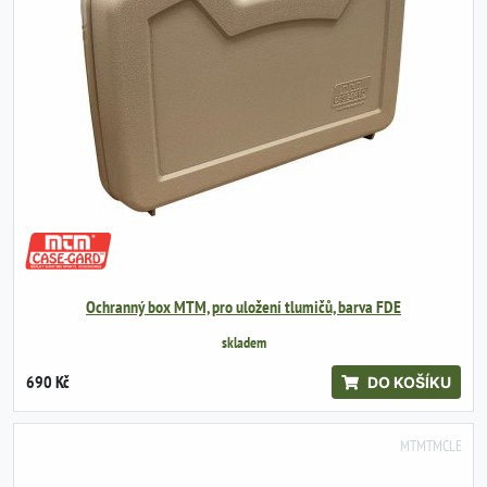
Ochranný box MTM, pro uložení tlumičů, barva FDE
skladem
690 Kč
DO KOŠÍKU
MTMTMCLE