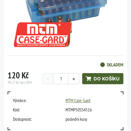
SKLADEM
120 Kč
-
+
DO KOŠÍKU
99,17 Kč bez DPH
Výrobce:
MTM Case-Gard
Kód:
MTMP50SS4516
Dostupnost:
poslední kusy