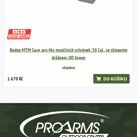
Bedna MTM Case, pro 4ks muničních schránek .30 Cal., se sklopným
držákem, OD Green
skladem
1 670 Kč
DO KOŠÍKU