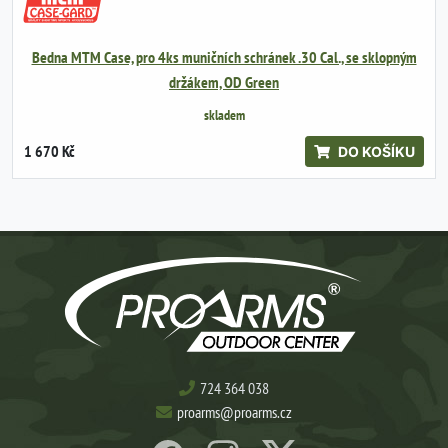
Bedna MTM Case, pro 4ks muničních schránek .30 Cal., se sklopným
držákem, OD Green
skladem
1 670 Kč
DO KOŠÍKU
724 364 038
proarms@proarms.cz