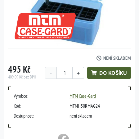
NENÍ SKLADEM
495 Kč
-
+
DO KOŠÍKU
409,09 Kč bez DPH
Výrobce:
MTM Case-Gard
Kód:
MTMH50RMAG24
Dostupnost:
není skladem