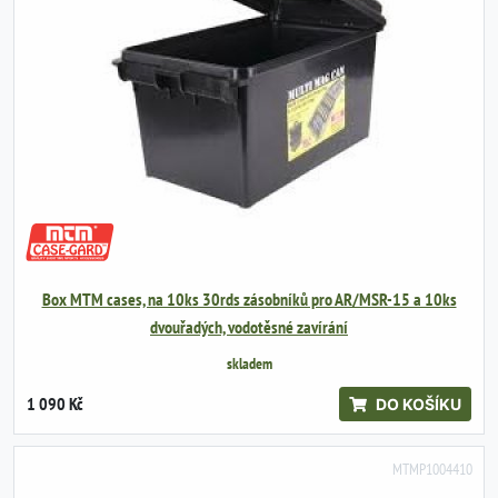
Box MTM cases, na 10ks 30rds zásobníků pro AR/MSR-15 a 10ks
dvouřadých, vodotěsné zavírání
skladem
1 090 Kč
DO KOŠÍKU
MTMP1004410