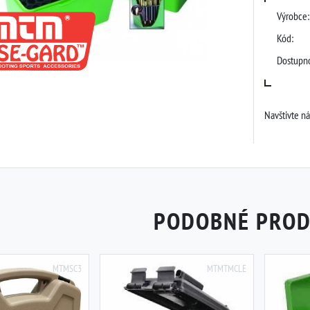
Výrobce:
Kód:
Dostupno
Navštivte n
PODOBNÉ PRO
MTMSC3
MTMTMCLE