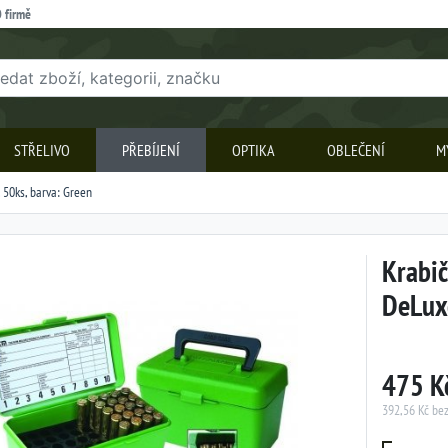
 firmě
STŘELIVO
PŘEBÍJENÍ
OPTIKA
OBLEČENÍ
M
 50ks, barva: Green
Krabič
DeLuxe
475 K
392,56 Kč be