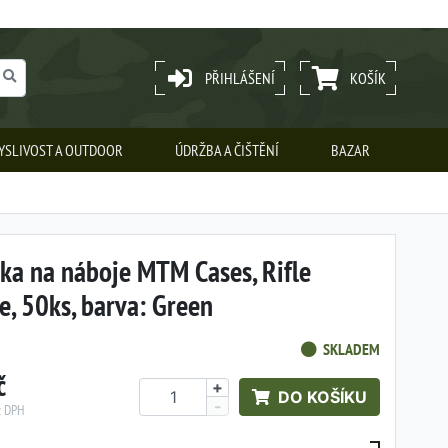
PŘIHLÁŠENÍ
KOŠÍK
YSLIVOST A OUTDOOR
ÚDRŽBA A ČIŠTĚNÍ
BAZAR
ka na náboje MTM Cases, Rifle
, 50ks, barva: Green
SKLADEM
č
+
DO KOŠÍKU
-
z DPH