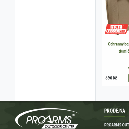
Ochranný bo
tlumič
690 Kč
PRODEJNA
PROARMS OUT