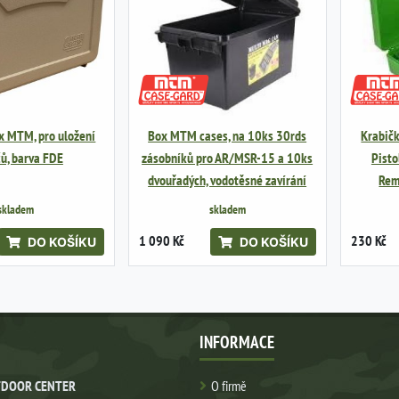
x MTM, pro uložení
Box MTM cases, na 10ks 30rds
Krabič
ů, barva FDE
zásobníků pro AR/MSR-15 a 10ks
Pisto
dvouřadých, vodotěsné zavírání
Rem
skladem
skladem
1 090 Kč
230 Kč
DO KOŠÍKU
DO KOŠÍKU
INFORMACE
DOOR CENTER
O firmě