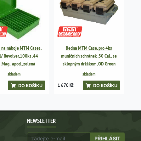
k na náboje MTM Cases,
Bedna MTM Case, pro 4ks
l/ Revolver,100ks .44
muničních schránek .30 Cal., se
.Mag., apod., zelená
sklopným držákem, OD Green
skladem
skladem
1 670 Kč
DO KOŠÍKU
DO KOŠÍKU
NEWSLETTER
PŘIHLÁSIT