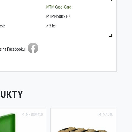
MTM Case-Gard
MTMH50RS10
st:
> 5 ks
ás na Facebooku
DUKTY
MTMP1004410
MTMAC4C