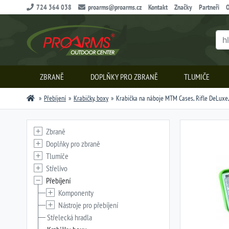
724 364 038
proarms@proarms.cz
Kontakt
Značky
Partneři
O
ZBRANĚ
DOPLŇKY PRO ZBRANĚ
TLUMIČE
Přebíjení
Krabičky, boxy
Krabička na náboje MTM Cases, Rifle DeLuxe,
Zbraně
Doplňky pro zbraně
Tlumiče
Střelivo
Přebíjení
Komponenty
Nástroje pro přebíjení
Střelecká hradla