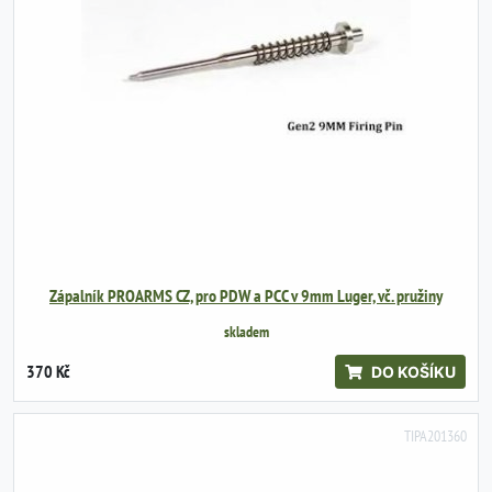
Zápalník PROARMS CZ, pro PDW a PCC v 9mm Luger, vč. pružiny
skladem
370 Kč
DO KOŠÍKU
TIPA201360