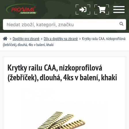
Doplňky pro zbraně
Díly a doplňky na zbraně
Krytky railu CAA, nízkoprofilová
(žebříček), dlouhá, 4ks v balení, khaki
Krytky railu CAA, nízkoprofilová
(žebříček), dlouhá, 4ks v balení, khaki