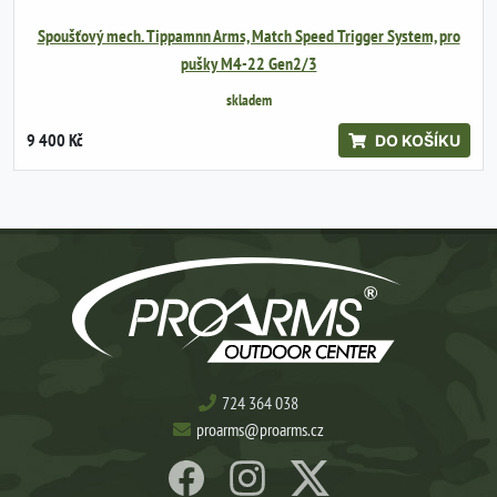
Spoušťový mech. Tippamnn Arms, Match Speed Trigger System, pro
pušky M4-22 Gen2/3
skladem
9 400 Kč
DO KOŠÍKU
724 364 038
proarms@proarms.cz