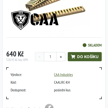
SKLADEM
640 Kč
-
+
DO KOŠÍKU
528,93 Kč bez DPH
Výrobce:
CAA Industries
Kód:
CAALRC-KH
Dostupnost:
poslední kus