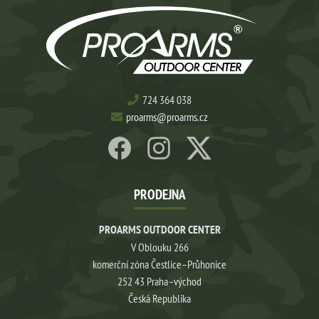
724 364 038
proarms@proarms.cz
PRODEJNA
PROARMS OUTDOOR CENTER
V Oblouku 266
komerční zóna Čestlice–Průhonice
252 43 Praha–východ
Česká Republika