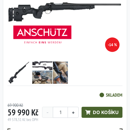
-14 %
SKLADEM
69 900 Kč
59 990 Kč
-
+
DO KOŠÍKU
49 578,51 Kč bez DPH