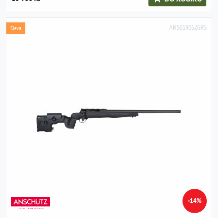
ANS019062GRS
Sleva
-14%