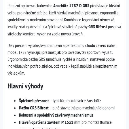
Precizní opakovací kulovnice
Anschütz 1782 D GRS
představuje ideální
volbu pro náročné střelce, kteří hledají maximální přesnost, ergonomii a
spolehlivost v moderním provedení. Kombinace legendární německé
kvality značky Anschütz a špičkové stavitelné pažby
GRS Bifrost
posouvá
střelecký komfort i výkon na zcela novou úroveň.
Díky precizní výrobě, kvalitní hlavni a perfektnímu chodu závěru nabízí
model 1782 vynikající přesnost jak pro lovecké, tak sportovní využití.
Ergonomická pažba GRS umožňuje rychlé a intuitivní nastavení podle
individuálních potřeb střelce, což vede k lepší stabilitě a konzistentním
výsledkům.
Hlavní výhody
Špičková přesnost
– typická pro kulovnice Anschütz
Pažba GRS Bifrost
– plně stavitelná pro maximální ergonomii
Robustní a spolehlivý závěrový mechanismus
Hlaveň opatřená závitem M15x1 mm
pro montáž tlumiče