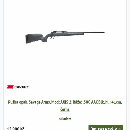
Puška opak. Savage Arms, Mod: AXIS 2, Ráže: .300 AAC Blk, hl.: 41cm,
černá
skladem
15 900 Kč
DO KOŠÍKU