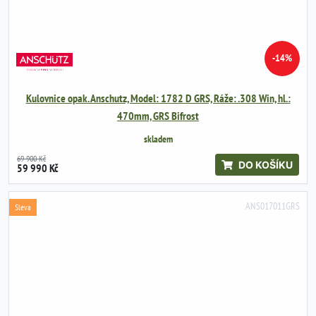
-14%
Kulovnice opak. Anschutz, Model: 1782 D GRS, Ráže: .308 Win, hl.:
470mm, GRS Bifrost
skladem
69 900 Kč
DO KOŠÍKU
59 990 Kč
ANS017011GRS
Sleva