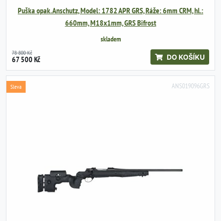
Puška opak. Anschutz, Model: 1782 APR GRS, Ráže: 6mm CRM, hl.:
660mm, M18x1mm, GRS Bifrost
skladem
78 800 Kč
DO KOŠÍKU
67 500 Kč
ANS019096GRS
Sleva