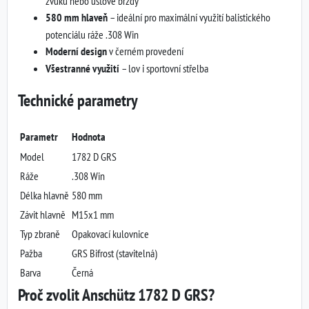
zvuku nebo úsťové brzdy
580 mm hlaveň
– ideální pro maximální využití balistického
potenciálu ráže .308 Win
Moderní design
v černém provedení
Všestranné využití
– lov i sportovní střelba
Technické parametry
Parametr
Hodnota
Model
1782 D GRS
Ráže
.308 Win
Délka hlavně
580 mm
Závit hlavně
M15x1 mm
Typ zbraně
Opakovací kulovnice
Pažba
GRS Bifrost (stavitelná)
Barva
Černá
Proč zvolit Anschütz 1782 D GRS?