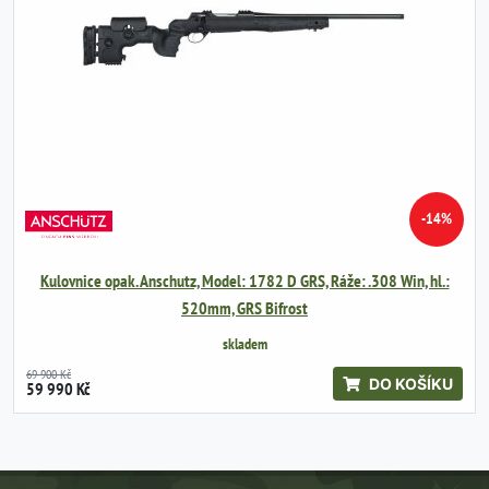
-14%
Kulovnice opak. Anschutz, Model: 1782 D GRS, Ráže: .308 Win, hl.:
520mm, GRS Bifrost
skladem
69 900 Kč
DO KOŠÍKU
59 990 Kč