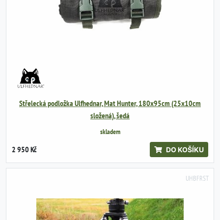
Střelecká podložka Ulfhednar, Mat Hunter, 180x95cm (25x10cm
složená), šedá
skladem
2 950 Kč
DO KOŠÍKU
UHBFRST