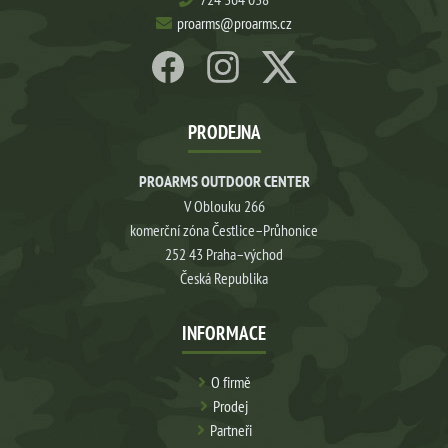
proarms@proarms.cz
PRODEJNA
PROARMS OUTDOOR CENTER
V Oblouku 266
komerční zóna Čestlice–Průhonice
252 43 Praha–východ
Česká Republika
INFORMACE
O firmě
Prodej
Partneři