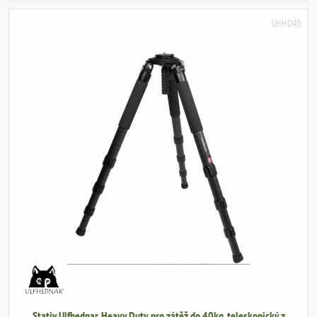
UHHD40
Stativ Ulfhednar, Heavy Duty, pro zátěž do 40kg, teleskopický z