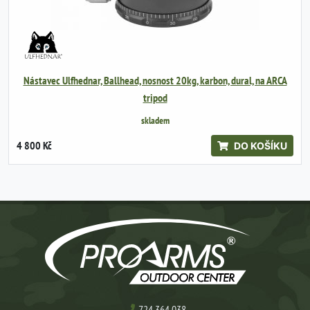
Nástavec Ulfhednar, Ballhead, nosnost 20kg, karbon, dural, na ARCA
tripod
skladem
4 800 Kč
DO KOŠÍKU
724 364 038