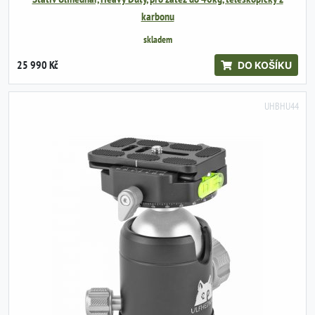
karbonu
skladem
25 990 Kč
DO KOŠÍKU
UHBHU44