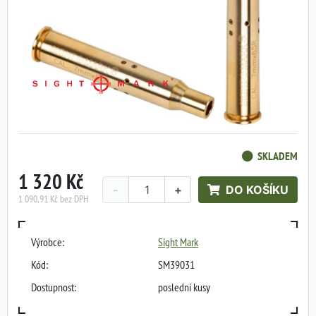
SKLADEM
1 320 Kč
-
+
DO KOŠÍKU
1 090,91 Kč bez DPH
Výrobce:
Sight Mark
Kód:
SM39031
Dostupnost:
poslední kusy