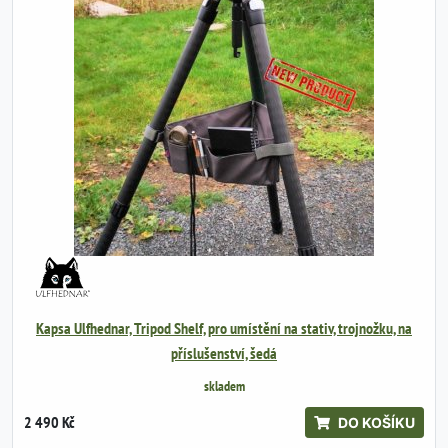
Kapsa Ulfhednar, Tripod Shelf, pro umístění na stativ, trojnožku, na
příslušenství, šedá
skladem
2 490 Kč
DO KOŠÍKU