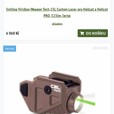
Svítilna Viridian Weapon Tech, C5L Custom Laser, pro Hellcat a Hellcat
PRO, 525lm, černá
skladem
6 060 Kč
DO KOŠÍKU
VIR930-0056
Novinka