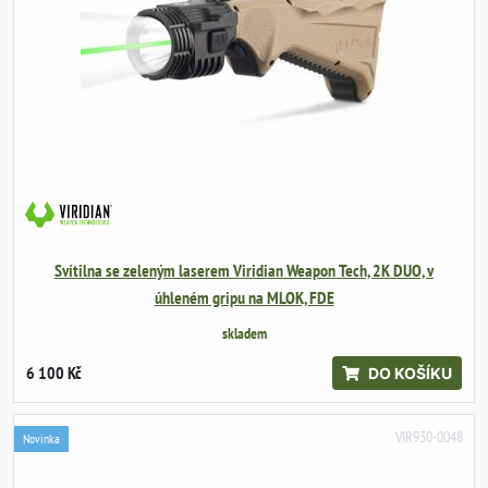
Svítilna se zeleným laserem Viridian Weapon Tech, 2K DUO, v
úhleném gripu na MLOK, FDE
skladem
6 100 Kč
DO KOŠÍKU
VIR930-0048
Novinka