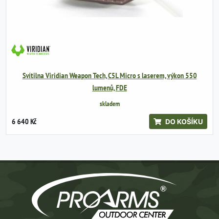
Svítilna Viridian Weapon Tech, C5L Micro s laserem, výkon 550
lumenů, FDE
skladem
6 640 Kč
DO KOŠÍKU