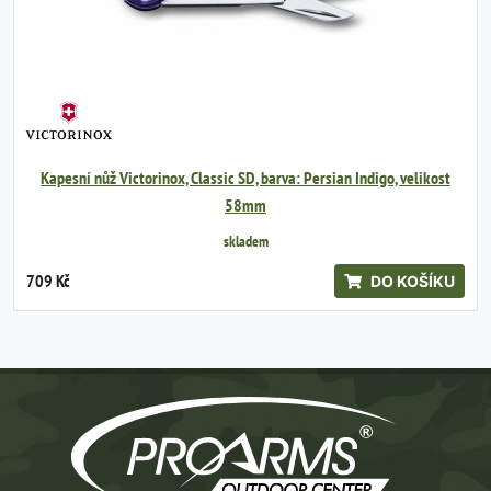
Kapesní nůž Victorinox, Classic SD, barva: Persian Indigo, velikost
58mm
skladem
709 Kč
DO KOŠÍKU