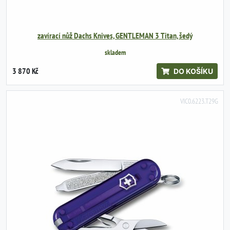
zavírací nůž Dachs Knives, GENTLEMAN 3 Titan, šedý
skladem
3 870 Kč
DO KOŠÍKU
VIC0.6223.T29G