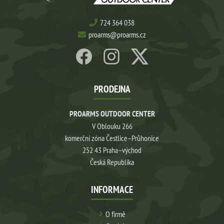
724 364 038
proarms@proarms.cz
PRODEJNA
PROARMS OUTDOOR CENTER
V Oblouku 266
komerční zóna Čestlice–Průhonice
252 43 Praha–východ
Česká Republika
INFORMACE
O firmě