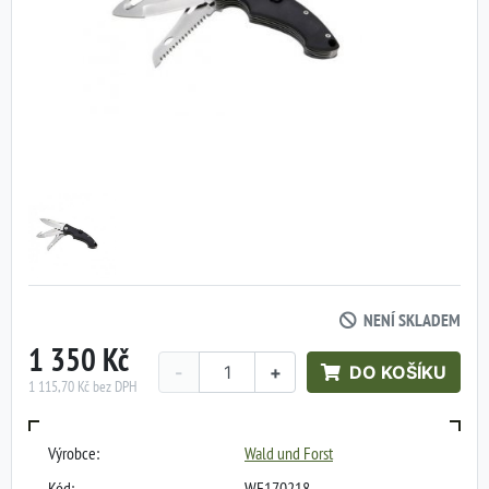
NENÍ SKLADEM
1 350 Kč
-
+
DO KOŠÍKU
1 115,70 Kč bez DPH
Výrobce:
Wald und Forst
Kód:
WF170218