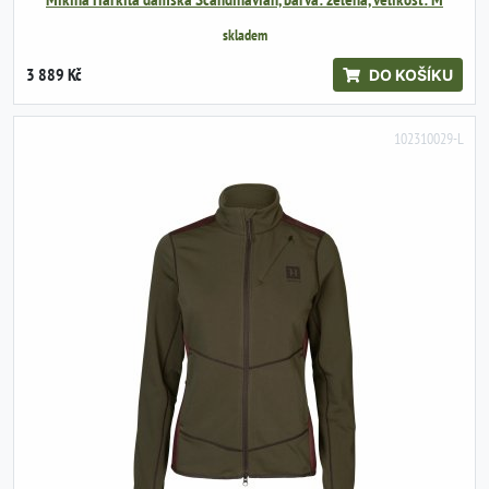
skladem
3 889 Kč
DO KOŠÍKU
102310029-L