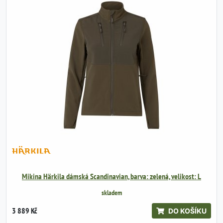
Mikina Härkila dámská Scandinavian, barva: zelená, velikost: L
skladem
3 889 Kč
DO KOŠÍKU