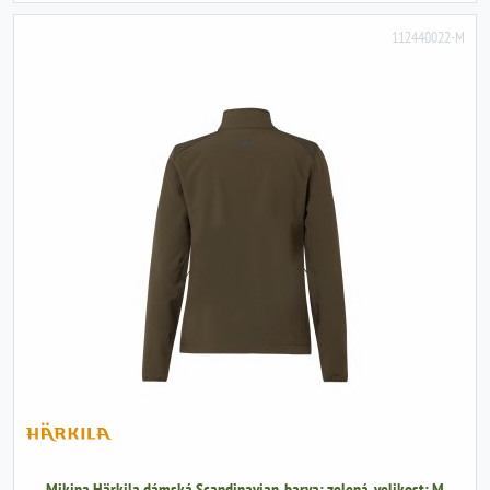
112440022-M
Mikina Härkila dámská Scandinavian, barva: zelená, velikost: M