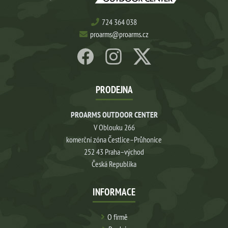
724 364 038
proarms@proarms.cz
PRODEJNA
PROARMS OUTDOOR CENTER
V Oblouku 266
komerční zóna Čestlice–Průhonice
252 43 Praha–východ
Česká Republika
INFORMACE
O firmě