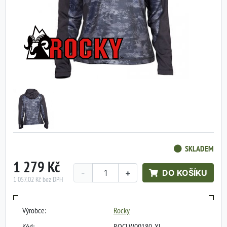
SKLADEM
1 279 Kč
-
+
DO KOŠÍKU
1 057,02 Kč bez DPH
Výrobce:
Rocky
Kód:
ROCLW00180-XL