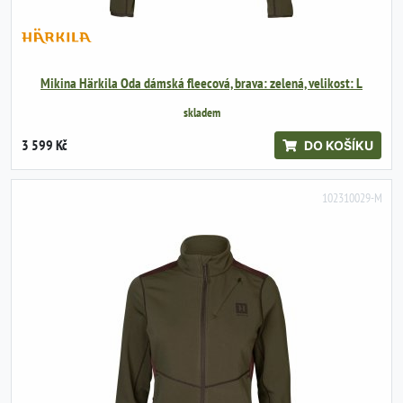
Mikina Härkila Oda dámská fleecová, brava: zelená, velikost: L
skladem
3 599 Kč
DO KOŠÍKU
102310029-M