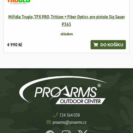
Mířidla Truglo, TFX PRO, Tritium + Fiber Optics, pro pistole Sig Sauer
P365
skladem
4 990 Kč
DO KOŠÍKU
724 364 038
proarms@proarms.cz