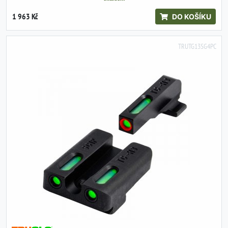
1 963 Kč
DO KOŠÍKU
TRUTG13SG4PC