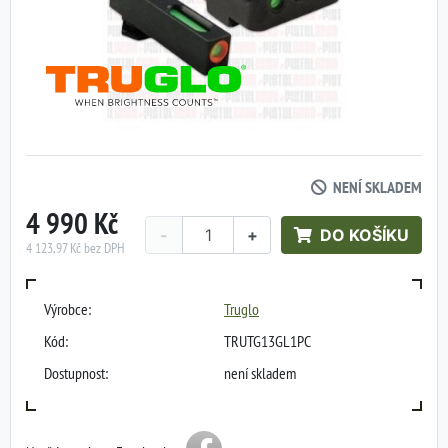
NENÍ SKLADEM
4 990 Kč
-
+
DO KOŠÍKU
4 123,97 Kč bez DPH
Výrobce:
Truglo
Kód:
TRUTG13GL1PC
Dostupnost:
není skladem