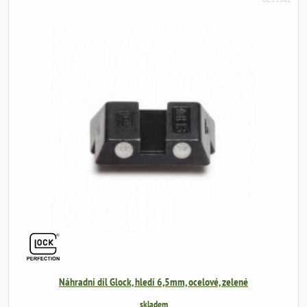
Náhradní díl Glock, hledí 6,5mm, ocelové, zelené
skladem