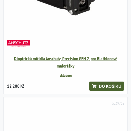
Dioptrická mířidla Anschutz, Precision GEN 2, pro Biathlonové
malorážky
skladem
12 200 Kč
DO KOŠÍKU
GL39752