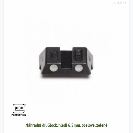
GL33582
Náhradní díl Glock, hledí 6,5mm, ocelové, zelené