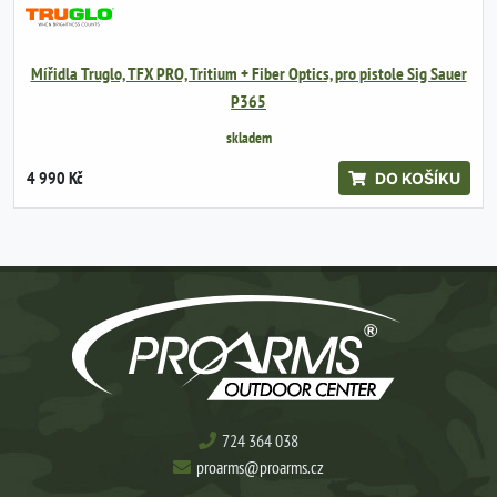
Mířidla Truglo, TFX PRO, Tritium + Fiber Optics, pro pistole Sig Sauer
P365
skladem
4 990 Kč
DO KOŠÍKU
724 364 038
proarms@proarms.cz