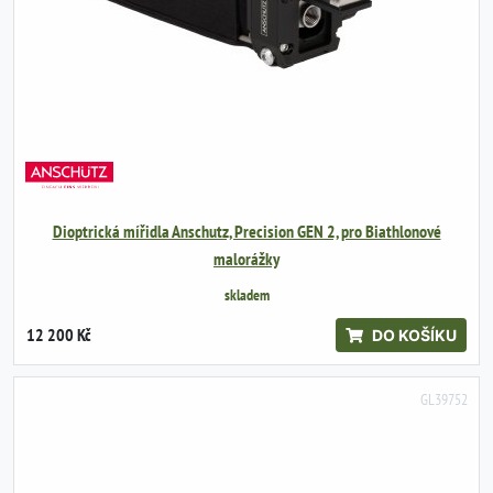
Dioptrická mířidla Anschutz, Precision GEN 2, pro Biathlonové
malorážky
skladem
12 200 Kč
DO KOŠÍKU
GL39752