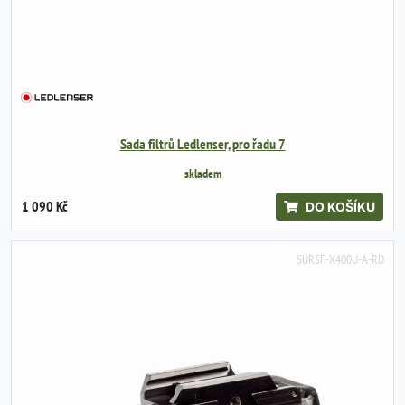
Sada filtrů Ledlenser, pro řadu 7
skladem
1 090 Kč
DO KOŠÍKU
SURSF-X400U-A-RD