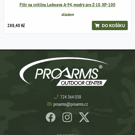
Filtr na svítilnu Ledwave, A-94, modrý, pro Z-10, XP-100
skladem
288,40 Kč
DO KOŠÍKU
724 364 038
proarms@proarms.cz