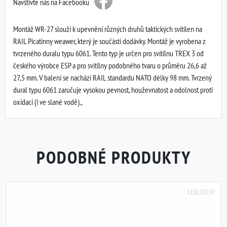
Navštivte nás na Facebooku
Montáž WR-27 slouží k upevnění různých druhů taktických svítilen na
RAIL Picatinny weawer, který je součástí dodávky. Montáž je vyrobena z
tvrzeného duralu typu 6061. Tento typ je určen pro svítilnu TREX 3 od
českého výrobce ESP a pro svítilny podobného tvaru o průměru 26,6 až
27,5 mm. V balení se nachází RAIL standardu NATO délky 98 mm. Tvrzený
dural typu 6061 zaručuje vysokou pevnost, houževnatost a odolnost proti
oxidaci (i ve slané vodě).,
PODOBNÉ PRODUKTY
LEDL0313F