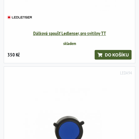
Dálková spoušť Ledlenser, pro svítilny TT
skladem
350 Kč
DO KOŠÍKU
LEDA94