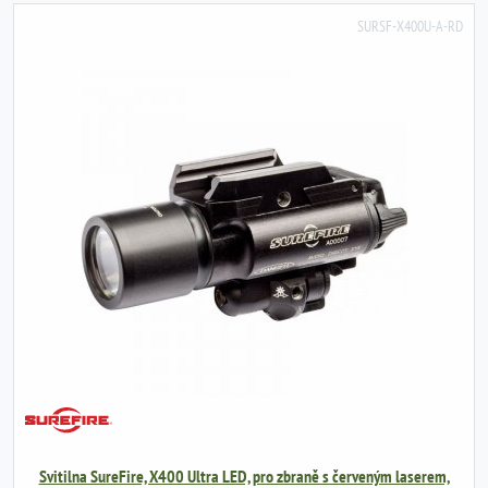
SURSF-X400U-A-RD
Svitilna SureFire, X400 Ultra LED, pro zbraně s červeným laserem,