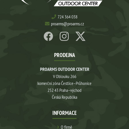
724 364 038
proarms@proarms.cz
PRODEJNA
PROARMS OUTDOOR CENTER
V Oblouku 266
komerční zóna Čestlice–Průhonice
252 43 Praha–východ
Česká Republika
INFORMACE
O firmě