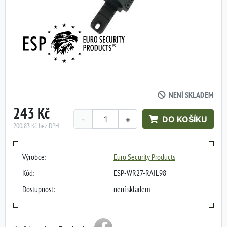
NENÍ SKLADEM
243 Kč
-
+
DO KOŠÍKU
200,83 Kč bez DPH
Výrobce:
Euro Security Products
Kód:
ESP-WR27-RAIL98
Dostupnost:
není skladem