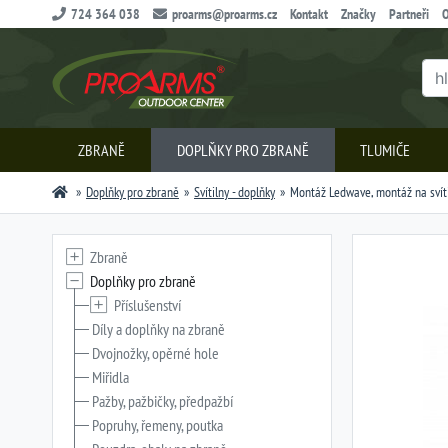
724 364 038
proarms@proarms.cz
Kontakt
Značky
Partneři
O
ZBRANĚ
DOPLŇKY PRO ZBRANĚ
TLUMIČE
Doplňky pro zbraně
Svítilny - doplňky
Montáž Ledwave, montáž na svítil
Zbraně
Doplňky pro zbraně
Příslušenství
Díly a doplňky na zbraně
Dvojnožky, opěrné hole
Miřidla
Pažby, pažbičky, předpažbí
Popruhy, řemeny, poutka