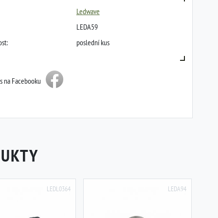
Ledwave
LEDA59
st:
poslední kus
ás na Facebooku
DUKTY
LEDL0364
LEDA94