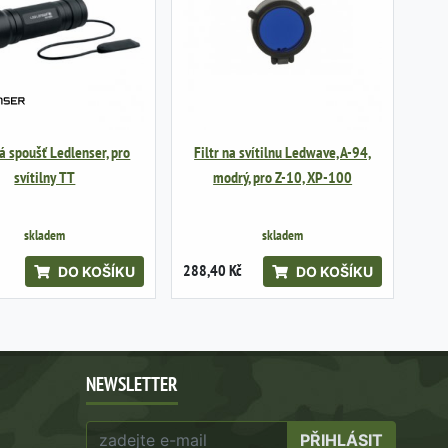
á spoušť Ledlenser, pro
Filtr na svítilnu Ledwave, A-94,
svítilny TT
modrý, pro Z-10, XP-100
skladem
skladem
288,40 Kč
DO KOŠÍKU
DO KOŠÍKU
NEWSLETTER
PŘIHLÁSIT