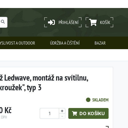
PŘIHLÁŠENÍ
KOŠÍK
YSLIVOST A OUTDOOR
ÚDRŽBA A ČIŠTĚNÍ
BAZAR
 Ledwave, montáž na svítilnu,
roužek", typ 3
SKLADEM
0 Kč
+
DO KOŠÍKU
-
z DPH