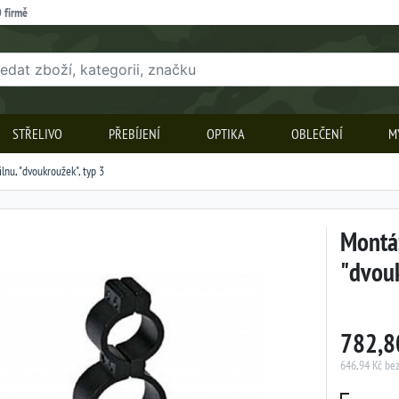
 firmě
STŘELIVO
PŘEBÍJENÍ
OPTIKA
OBLEČENÍ
M
nu, "dvoukroužek", typ 3
Montáž
"dvouk
782,8
646,94 Kč be