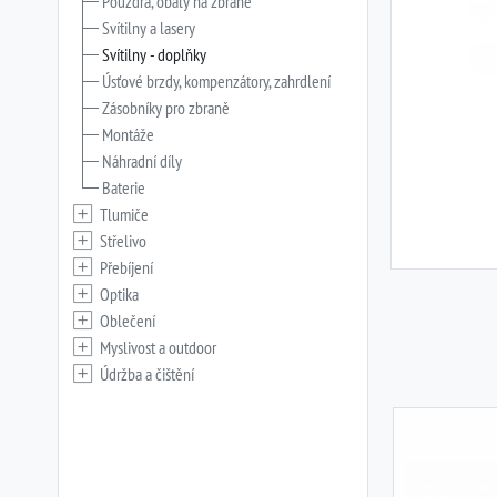
Pouzdra, obaly na zbraně
Svítilny a lasery
Svítilny - doplňky
Úsťové brzdy, kompenzátory, zahrdlení
Zásobníky pro zbraně
Montáže
Náhradní díly
Baterie
Tlumiče
Střelivo
Přebíjení
Optika
Oblečení
Myslivost a outdoor
Údržba a čištění