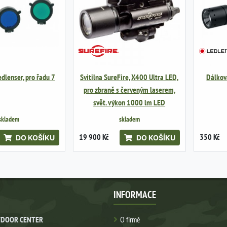
edlenser, pro řadu 7
Svitilna SureFire, X400 Ultra LED,
Dálkov
pro zbraně s červeným laserem,
svět. výkon 1000 lm LED
skladem
skladem
19 900 Kč
350 Kč
DO KOŠÍKU
DO KOŠÍKU
INFORMACE
DOOR CENTER
O firmě