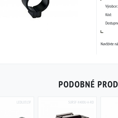
Výrobce:
Kód:
Dostupno
Navštivte n
PODOBNÉ PRO
LEDL0313F
SURSF-X400U-A-RD