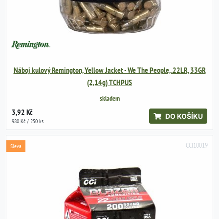
Náboj kulový Remington, Yellow Jacket - We The People, .22LR, 33GR
(2,14g) TCHPUS
skladem
3,92 Kč
DO KOŠÍKU
980 Kč / 250 ks
CCI10019
Sleva