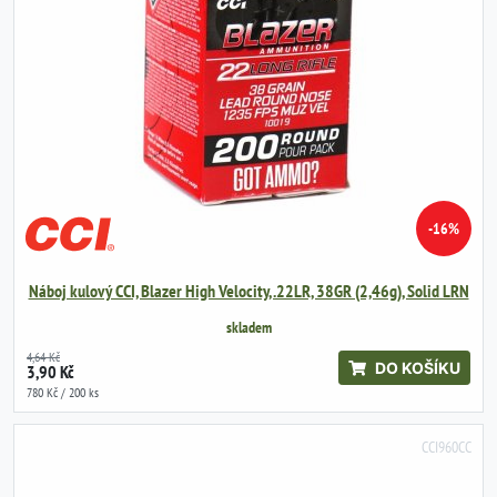
-16%
Náboj kulový CCI, Blazer High Velocity, .22LR, 38GR (2,46g), Solid LRN
skladem
4,64 Kč
DO KOŠÍKU
3,90 Kč
780 Kč / 200 ks
CCI960CC