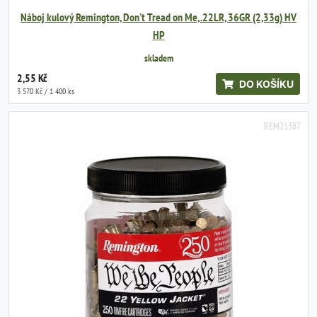
Náboj kulový Remington, Don't Tread on Me, .22LR, 36GR (2,33g) HV
HP
skladem
2,55 Kč
DO KOŠÍKU
3 570 Kč / 1 400 ks
REM21387