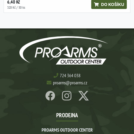
6,40 Kč
DO KOŠÍKU
320 Kč / 50 ks
724 364 038
proarms@proarms.cz
PRODEJNA
PROARMS OUTDOOR CENTER