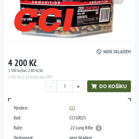
NENÍ SKLADEM
4 200 Kč
1 500 ks/bal, 2,80 Kč/ks
3 465 Kč (2,31 Kč/ks) bez DPH
-
+
DO KOŠÍKU
Výrobce:
CCI
Kód:
CCI10025
Ráže:
.22 Long Rifle
Dostupnost:
není skladem