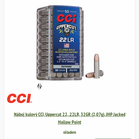
Náboj kulový CCI, Uppercut 22, .22LR, 32GR (2,07g), JHP Jacked
Hollow Point
skladem