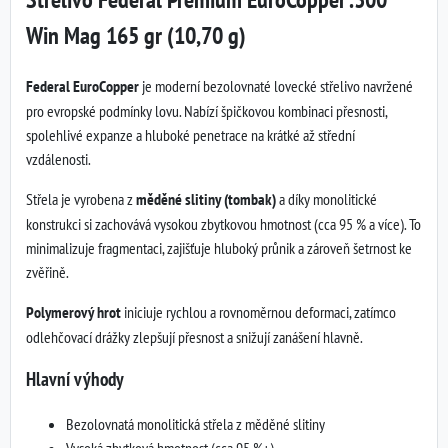
Win Mag 165 gr (10,70 g)
Federal EuroCopper
je moderní bezolovnaté lovecké střelivo navržené
pro evropské podmínky lovu. Nabízí špičkovou kombinaci přesnosti,
spolehlivé expanze a hluboké penetrace na krátké až střední
vzdálenosti.
Střela je vyrobena z
měděné slitiny (tombak)
a díky monolitické
konstrukci si zachovává vysokou zbytkovou hmotnost (cca 95 % a více). To
minimalizuje fragmentaci, zajišťuje hluboký průnik a zároveň šetrnost ke
zvěřině.
Polymerový hrot
iniciuje rychlou a rovnoměrnou deformaci, zatímco
odlehčovací drážky zlepšují přesnost a snižují zanášení hlavně.
Hlavní výhody
Bezolovnatá monolitická střela z měděné slitiny
Vysoká zbytková hmotnost (cca 95 %+)