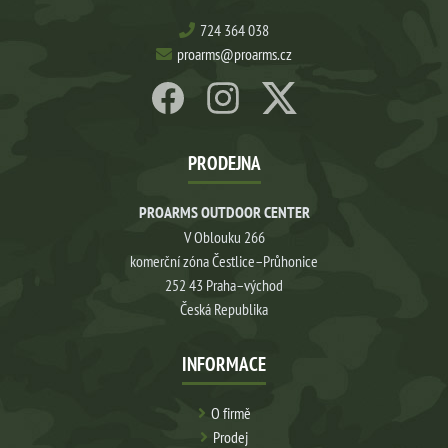
724 364 038
proarms@proarms.cz
PRODEJNA
PROARMS OUTDOOR CENTER
V Oblouku 266
komerční zóna Čestlice–Průhonice
252 43 Praha–východ
Česká Republika
INFORMACE
O firmě
Prodej