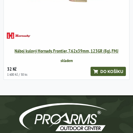
Náboj kulový Hornady, Frontier, 7,62x39mm, 123GR (8g), FMJ
skladem
32 Kč
DO KOŠÍKU
1 600 Kč / 50 ks