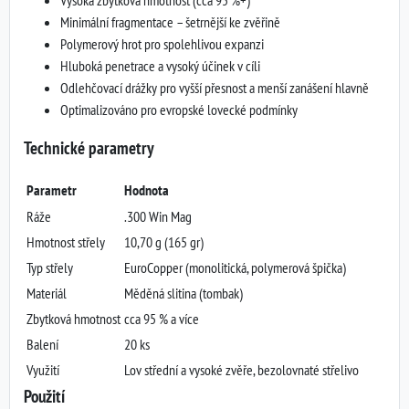
Minimální fragmentace – šetrnější ke zvěřině
Polymerový hrot pro spolehlivou expanzi
Hluboká penetrace a vysoký účinek v cíli
Odlehčovací drážky pro vyšší přesnost a menší zanášení hlavně
Optimalizováno pro evropské lovecké podmínky
Technické parametry
Parametr
Hodnota
Ráže
.300 Win Mag
Hmotnost střely
10,70 g (165 gr)
Typ střely
EuroCopper (monolitická, polymerová špička)
Materiál
Měděná slitina (tombak)
Zbytková hmotnost
cca 95 % a více
Balení
20 ks
Využití
Lov střední a vysoké zvěře, bezolovnaté střelivo
Použití