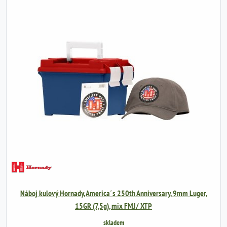
Náboj kulový Hornady, America´s 250th Anniversary, 9mm Luger,
15GR (7,5g), mix FMJ/ XTP
skladem