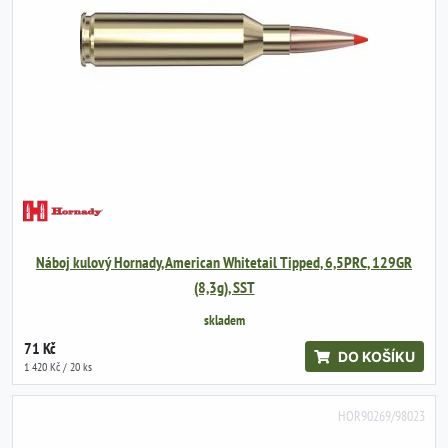
Náboj kulový Hornady, American Whitetail Tipped, 6,5PRC, 129GR
(8,3g), SST
skladem
71 Kč
DO KOŠÍKU
1 420 Kč / 20 ks
HOR90269/98023