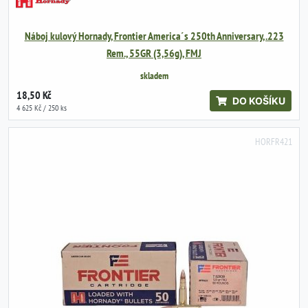
Náboj kulový Hornady, Frontier America´s 250th Anniversary, .223
Rem., 55GR (3,56g), FMJ
skladem
18,50 Kč
DO KOŠÍKU
4 625 Kč / 250 ks
HORFR421