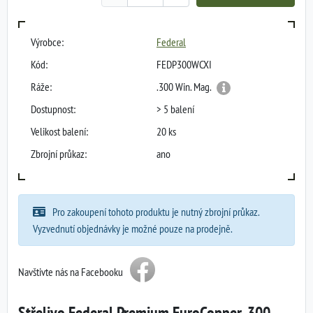
Výrobce:
Federal
Kód:
FEDP300WCXI
Ráže:
.300 Win. Mag.
Dostupnost:
> 5 balení
Velikost balení:
20 ks
Zbrojní průkaz:
ano
Pro zakoupení tohoto produktu je nutný zbrojní průkaz.
Vyzvednutí objednávky je možné pouze na prodejně.
Navštivte nás na Facebooku
Střelivo Federal Premium EuroCopper .300