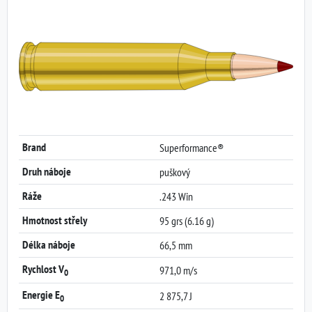
Brand
Superformance®
Druh náboje
puškový
Ráže
.243 Win
Hmotnost střely
95 grs (6.16 g)
Délka náboje
66,5 mm
Rychlost V
971,0 m/s
0
Energie E
2 875,7 J
0