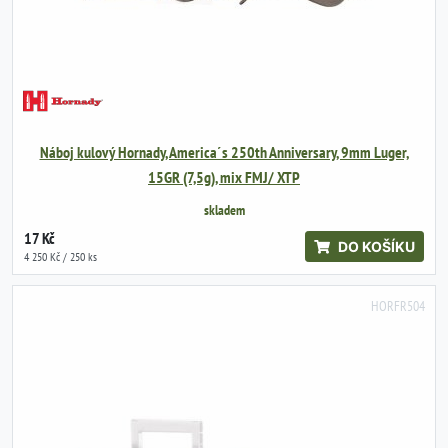
Náboj kulový Hornady, America´s 250th Anniversary, 9mm Luger,
15GR (7,5g), mix FMJ/ XTP
skladem
17 Kč
DO KOŠÍKU
4 250 Kč / 250 ks
HORFR504