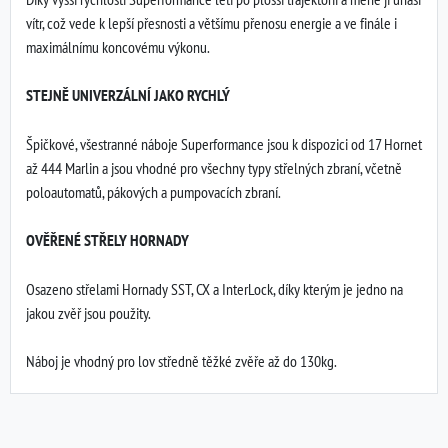
vítr, což vede k lepší přesnosti a většímu přenosu energie a ve finále i
maximálnímu koncovému výkonu.
STEJNĚ UNIVERZÁLNÍ JAKO RYCHLÝ
Špičkové, všestranné náboje Superformance jsou k dispozici od 17 Hornet
až 444 Marlin a jsou vhodné pro všechny typy střelných zbraní, včetně
poloautomatů, pákových a pumpovacích zbraní.
OVĚŘENÉ STŘELY HORNADY
Osazeno střelami Hornady SST, CX a InterLock, díky kterým je jedno na
jakou zvěř jsou použity.
Náboj je vhodný pro lov středně těžké zvěře až do 130kg.