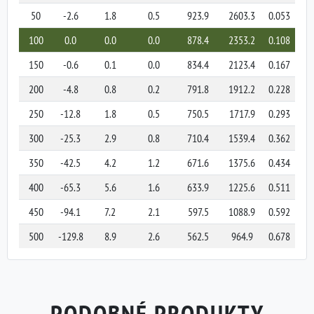
50
-2.6
1.8
0.5
923.9
2603.3
0.053
100
0.0
0.0
0.0
878.4
2353.2
0.108
150
-0.6
0.1
0.0
834.4
2123.4
0.167
200
-4.8
0.8
0.2
791.8
1912.2
0.228
250
-12.8
1.8
0.5
750.5
1717.9
0.293
300
-25.3
2.9
0.8
710.4
1539.4
0.362
350
-42.5
4.2
1.2
671.6
1375.6
0.434
400
-65.3
5.6
1.6
633.9
1225.6
0.511
450
-94.1
7.2
2.1
597.5
1088.9
0.592
500
-129.8
8.9
2.6
562.5
964.9
0.678
PODOBNÉ PRODUKTY