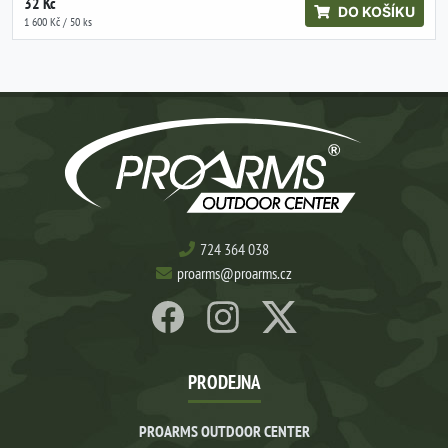
32 Kč
DO KOŠÍKU
1 600 Kč / 50 ks
724 364 038
proarms@proarms.cz
PRODEJNA
PROARMS OUTDOOR CENTER