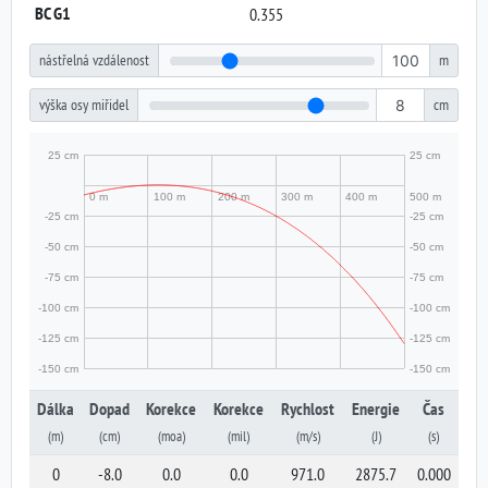
BC G1
0.355
nástřelná vzdálenost
m
výška osy miřidel
cm
Dálka
Dopad
Korekce
Korekce
Rychlost
Energie
Čas
(m)
(cm)
(moa)
(mil)
(m/s)
(J)
(s)
0
-8.0
0.0
0.0
971.0
2875.7
0.000