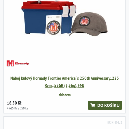
Náboj kulový Hornady, Frontier America´s 250th Anniversary, .223
Rem., 55GR (3,56g), FMJ
skladem
18,50 Kč
DO KOŠÍKU
4 625 Kč / 250 ks
HORFR421