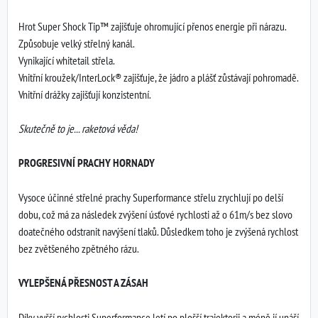
Hrot Super Shock Tip™ zajišťuje ohromující přenos energie při nárazu.
Způsobuje velký střelný kanál.
Vynikající whitetail střela.
Vnitřní kroužek/InterLock® zajišťuje, že jádro a plášť zůstávají pohromadě.
Vnitřní drážky zajišťují konzistentní.
Skutečně to je... raketová věda!
PROGRESIVNÍ PRACHY HORNADY
Vysoce účinné střelné prachy Superformance střelu zrychlují po delší
dobu, což má za následek zvýšení úsťové rychlosti až o 61m/s bez slovo
doatečného odstranit navýšení tlaků. Důsledkem toho je zvýšená rychlost
bez zvětšeného zpětného rázu.
VYLEPŠENÁ PŘESNOST A ZÁSAH
Díky vyšší rychlosti Superformance letí po plošší trajektorii a méně jí unáší