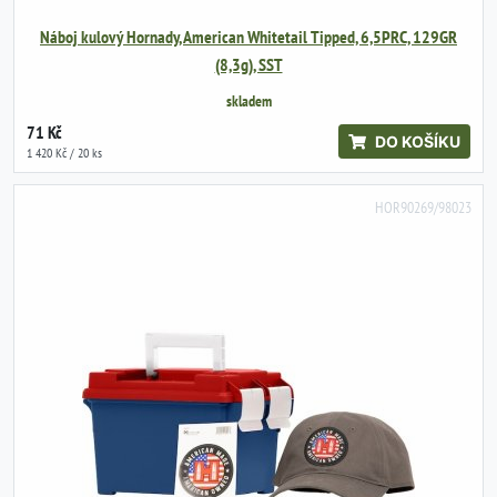
Náboj kulový Hornady, American Whitetail Tipped, 6,5PRC, 129GR
(8,3g), SST
skladem
71 Kč
DO KOŠÍKU
1 420 Kč / 20 ks
HOR90269/98023