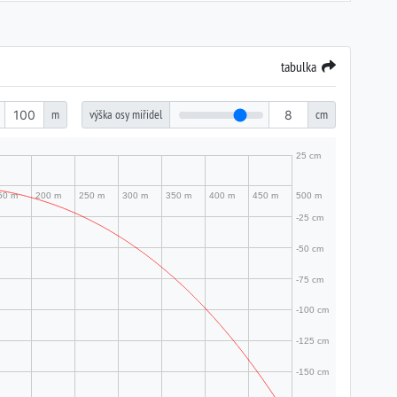
tabulka
m
výška osy miřidel
cm