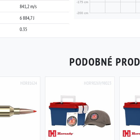
841,2 m/s
6 884,7 J
0.35
PODOBNÉ PRO
HOR81624
HOR90269/98023