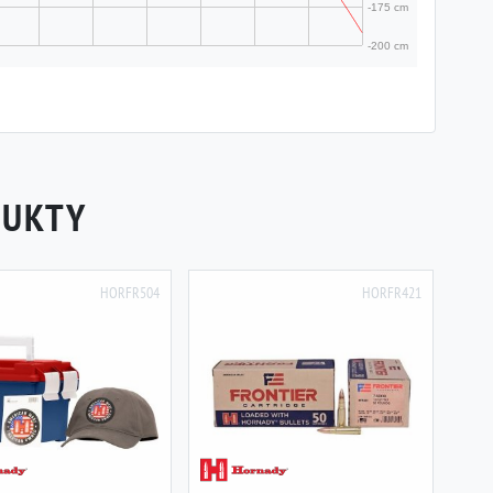
DUKTY
HORFR504
HORFR421