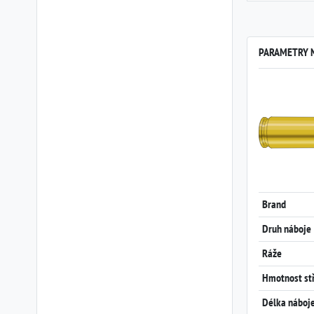
PARAMETRY N
Brand
Druh náboje
Ráže
Hmotnost st
Délka náboj