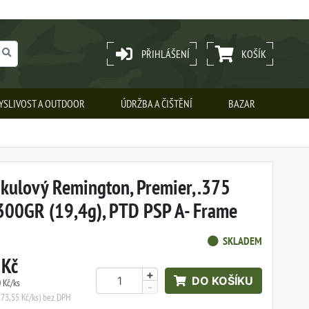
PŘIHLÁŠENÍ
KOŠÍK
YSLIVOST A OUTDOOR
ÚDRŽBA A ČIŠTĚNÍ
BAZAR
kulový Remington, Premier, .375
300GR (19,4g), PTD PSP A- Frame
SKLADEM
 Kč
+
DO KOŠÍKU
 Kč/ks
-
173,55 Kč/ks) bez DPH