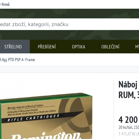
 firmě
STŘELIVO
PŘEBÍJENÍ
OPTIKA
OBLEČENÍ
M
9,4g), PTD PSP A- Frame
Náboj 
RUM, 
4 200
20 ks/bal, 210
3 471,07 Kč (