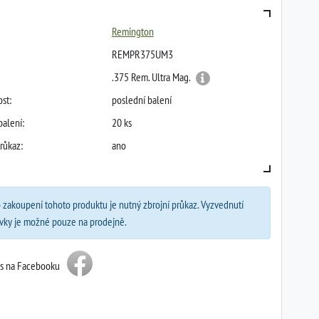
Remington
REMPR375UM3
.375 Rem. Ultra Mag.
st:
poslední balení
balení:
20 ks
růkaz:
ano
 zakoupení tohoto produktu je nutný zbrojní průkaz. Vyzvednutí
vky je možné pouze na prodejně.
ás na Facebooku