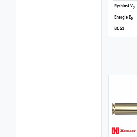
Rychlost V
0
Energie E
0
BC G1