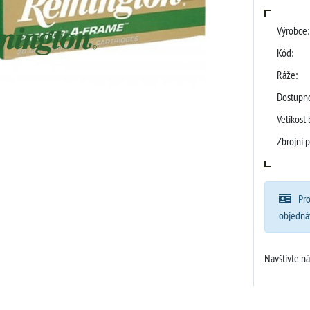
Výrobce:
Kód:
Ráže:
Dostupno
Velikost 
Zbrojní p
Pro
objedná
Navštivte n