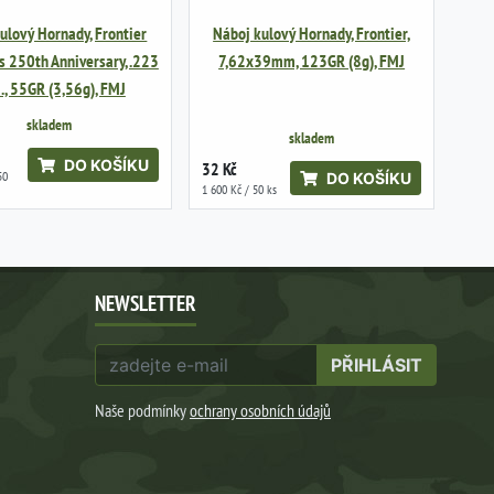
ulový Hornady, Frontier
Náboj kulový Hornady, Frontier,
 250th Anniversary, .223
7,62x39mm, 123GR (8g), FMJ
, 55GR (3,56g), FMJ
skladem
skladem
DO KOŠÍKU
32 Kč
50
DO KOŠÍKU
1 600 Kč / 50 ks
NEWSLETTER
PŘIHLÁSIT
Naše podmínky
ochrany osobních údajů