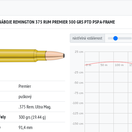
ÁBOJE REMINGTON 375 RUM PREMIER 300 GRS PTD PSP A-FRAME
nástřelná vzdálenost
Premier
puškový
.375 Rem. Ultra Mag.
řely
300 grs (19.44 g)
e
91,4 mm