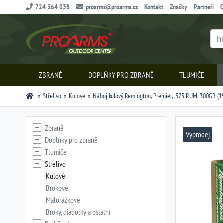
724 364 038
proarms@proarms.cz
Kontakt
Značky
Partneři
O
ZBRANĚ
DOPLŇKY PRO ZBRANĚ
TLUMIČE
Střelivo
Kulové
Náboj kulový Remington, Premier, .375 RUM, 300GR (1
Zbraně
Výprodej
Doplňky pro zbraně
Tlumiče
Střelivo
Kulové
Brokové
Malorážkové
Broky, diabolky a ostatní