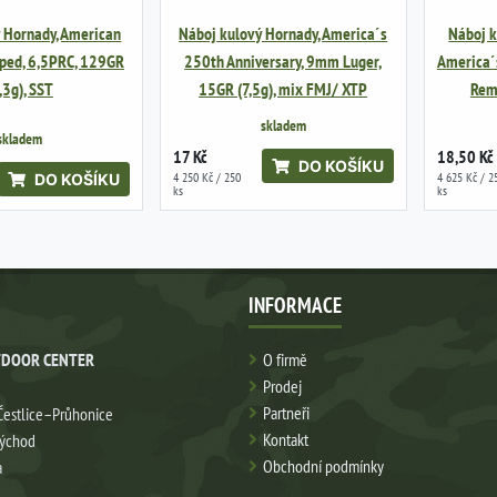
 Hornady, American
Náboj kulový Hornady, America´s
Náboj k
pped, 6,5PRC, 129GR
250th Anniversary, 9mm Luger,
America´s
,3g), SST
15GR (7,5g), mix FMJ/ XTP
Rem.
skladem
skladem
17 Kč
18,50 Kč
DO KOŠÍKU
4 250 Kč / 250
4 625 Kč / 2
DO KOŠÍKU
ks
ks
INFORMACE
DOOR CENTER
O firmě
Prodej
Partneři
Čestlice–Průhonice
Kontakt
východ
Obchodní podmínky
a