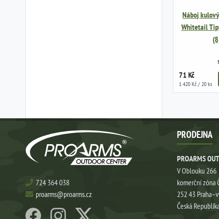
Náboj kulový
Whitetail Ti
(8
71 Kč
1 420 Kč / 20 ks
PRODEJNA
PROARMS OUT
V Oblouku 266
724 364 038
komerční zóna 
proarms@proarms.cz
252 43 Praha–
Česká Republik