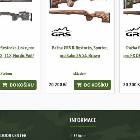
flestocks, Loke, pro
Pažba GRS Riflestocks, Sporter,
Pažba G
X, T1X, Nordic Wolf
pro Sako 85 SA, Brown
pro FX D
skladem
skladem
20 200 Kč
20 200 K
DO KOŠÍKU
DO KOŠÍKU
INFORMACE
DOOR CENTER
O firmě