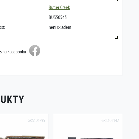
Butler Creek
BUS50543
st:
není skladem
ás na Facebooku
DUKTY
GRS106295
GRS106142