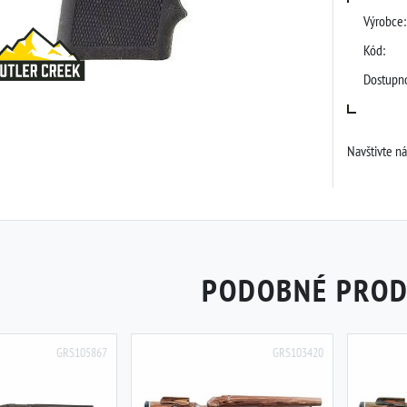
Výrobce:
Kód:
Dostupno
Navštivte n
PODOBNÉ PRO
GRS105867
GRS103420