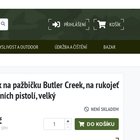
PŘIHLÁŠENÍ
KOŠÍK
YSLIVOST A OUTDOOR
ÚDRŽBA A ČIŠTĚNÍ
BAZAR
 na pažbičku Butler Creek, na rukojeť
ních pistolí, velký
NENÍ SKLADEM
č
+
DO KOŠÍKU
-
z DPH