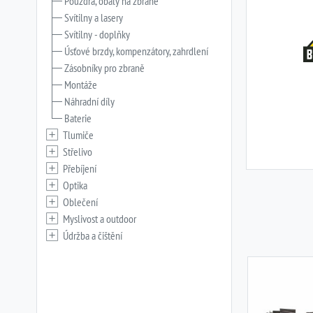
Pouzdra, obaly na zbraně
Svítilny a lasery
Svítilny - doplňky
Úsťové brzdy, kompenzátory, zahrdlení
Zásobníky pro zbraně
Montáže
Náhradní díly
Baterie
Tlumiče
Střelivo
Přebíjení
Optika
Oblečení
Myslivost a outdoor
Údržba a čištění