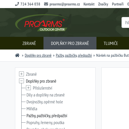
724 364 038
proarms@proarms.cz
Kontakt
Značky
Partneři
O
ZBRANĚ
DOPLŇKY PRO ZBRANĚ
TLUMIČE
Doplňky pro zbraně
Pažby, pažbičky, předpažbí
Návlek na pažbičku Butle
Zbraně
Doplňky pro zbraně
Příslušenství
Díly a doplňky na zbraně
Dvojnožky, opěrné hole
Miřidla
Pažby, pažbičky, předpažbí
Popruhy, řemeny, poutka