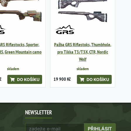
RS Riflestocks, Sporter,
Pažba GRS Riflestoks, Thumbhole,
RS, Green Mountain camo
pro Tikka T3/T3X, CTR, Nordic
Wolf
skladem
skladem
č
19 900 Kč
DO KOŠÍKU
DO KOŠÍKU
NEWSLETTER
PŘIHLÁSIT