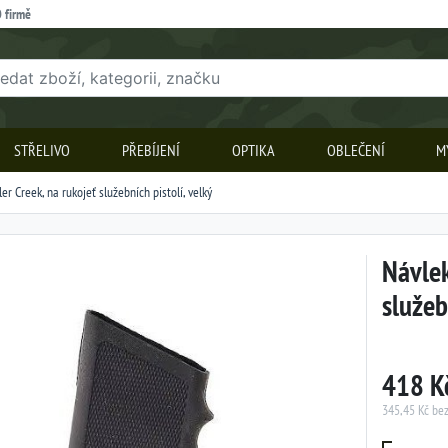
 firmě
STŘELIVO
PŘEBÍJENÍ
OPTIKA
OBLEČENÍ
M
r Creek, na rukojeť služebních pistolí, velký
Návlek
služeb
418 K
345,45 Kč be