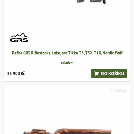
Pažba GRS Riflestocks, Loke, pro Tikka T3, T3X, T1X, Nordic Wolf
skladem
25 900 Kč
DO KOŠÍKU
GRS103420