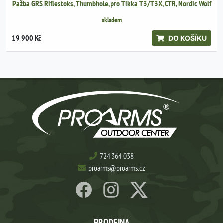
Pažba GRS Riflestoks, Thumbhole, pro Tikka T3/T3X, CTR, Nordic Wolf
skladem
19 900 Kč
DO KOŠÍKU
724 364 038
proarms@proarms.cz
PRODEJNA