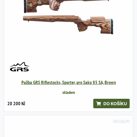
Pažba GRS Riflestocks, Sporter, pro Sako 85 SA, Brown
skladem
20 200 Kč
DO KOŠÍKU
GRS106295