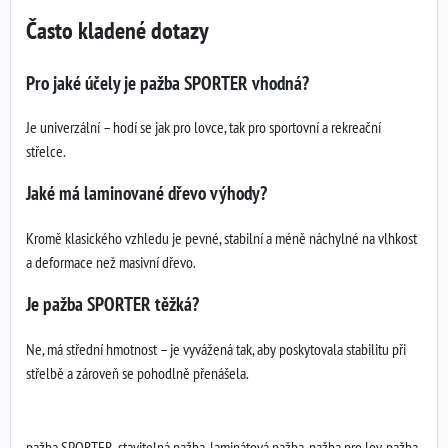
Často kladené dotazy
Pro jaké účely je pažba SPORTER vhodná?
Je univerzální – hodí se jak pro lovce, tak pro sportovní a rekreační
střelce.
Jaké má laminované dřevo výhody?
Kromě klasického vzhledu je pevné, stabilní a méně náchylné na vlhkost
a deformace než masivní dřevo.
Je pažba SPORTER těžká?
Ne, má střední hmotnost – je vyvážená tak, aby poskytovala stabilitu při
střelbě a zároveň se pohodlně přenášela.
pažba SPORTER, stavitelná pažba, laminátová pažba, pažba pro lov, pažba