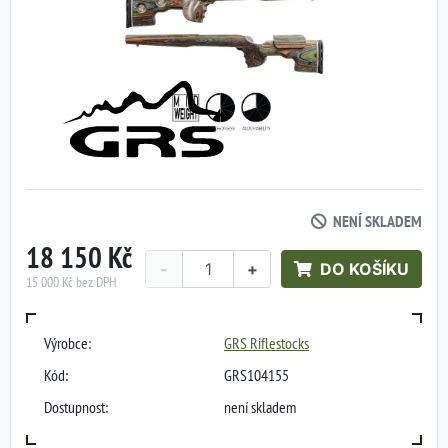
NENÍ SKLADEM
18 150 Kč
-
+
DO KOŠÍKU
15 000 Kč bez DPH
Výrobce:
GRS Riflestocks
Kód:
GRS104155
Dostupnost:
není skladem