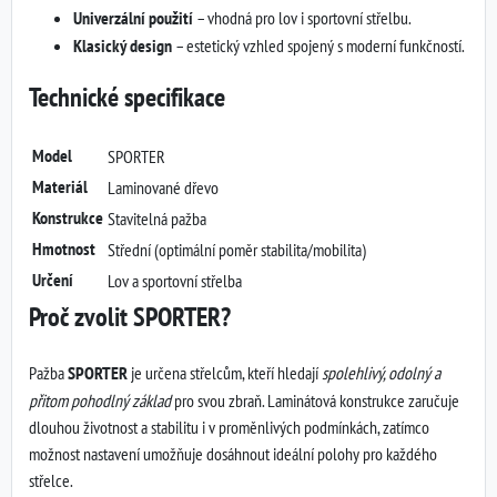
Univerzální použití
– vhodná pro lov i sportovní střelbu.
Klasický design
– estetický vzhled spojený s moderní funkčností.
Technické specifikace
Model
SPORTER
Materiál
Laminované dřevo
Konstrukce
Stavitelná pažba
Hmotnost
Střední (optimální poměr stabilita/mobilita)
Určení
Lov a sportovní střelba
Proč zvolit SPORTER?
Pažba
SPORTER
je určena střelcům, kteří hledají
spolehlivý, odolný a
přitom pohodlný základ
pro svou zbraň. Laminátová konstrukce zaručuje
dlouhou životnost a stabilitu i v proměnlivých podmínkách, zatímco
možnost nastavení umožňuje dosáhnout ideální polohy pro každého
střelce.