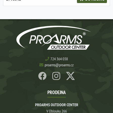
724 364 038
proarms@proarms.cz
PRODEJNA
PROARMS OUTDOOR CENTER
V Oblouku 266