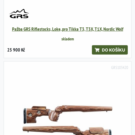
Pažba GRS Riflestocks, Loke, pro Tikka T3, T3X, T1X, Nordic Wolf
skladem
25 900 Kč
DO KOŠÍKU
GRS103420