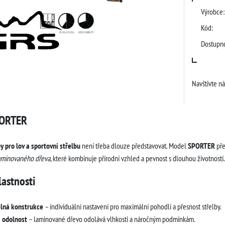
Výrobce:
Kód:
Dostupno
Navštivte n
PORTER
 pro lov a sportovní střelbu
není třeba dlouze představovat. Model
SPORTER
pře
aminovaného dřeva
, které kombinuje přírodní vzhled a pevnost s dlouhou životností.
lastnosti
elná konstrukce
– individuální nastavení pro maximální pohodlí a přesnost střelby.
 odolnost
– laminované dřevo odolává vlhkosti a náročným podmínkám.