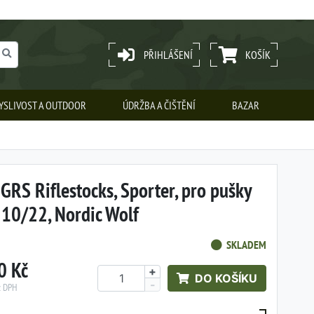
PŘIHLÁŠENÍ
KOŠÍK
YSLIVOST A OUTDOOR
ÚDRŽBA A ČIŠTĚNÍ
BAZAR
GRS Riflestocks, Sporter, pro pušky
10/22, Nordic Wolf
SKLADEM
0 Kč
+
DO KOŠÍKU
-
z DPH