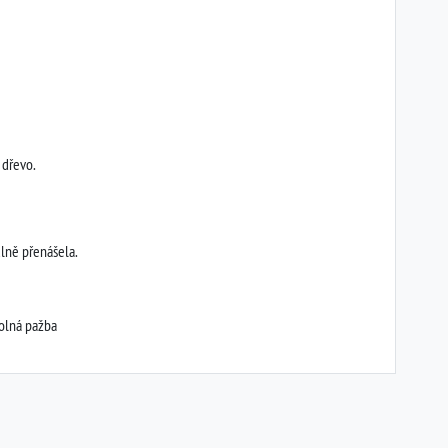
 dřevo.
dlně přenášela.
dolná pažba