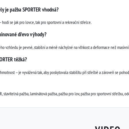
ely je pažba SPORTER vhodná?
– hodí se jak pro lovce, tak pro sportovní a rekreační střelce.
minované dřevo výhody?
ho vzhledu je pevné, stabilní a méně náchylné na vlhkost a deformace než masivní
PORTER těžká?
 hmotnost – je vyvážená tak, aby poskytovala stabilitu při střelbě a zároveň se poho
 stavitelná pažba, laminátová pažba, pažba pro lov, pažba pro sportovní střelbu, o