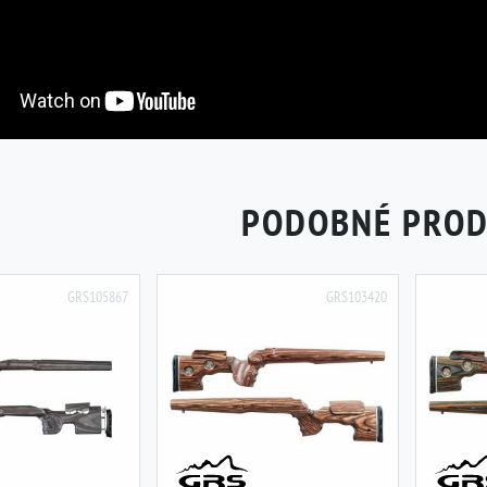
PODOBNÉ PRO
GRS105867
GRS103420