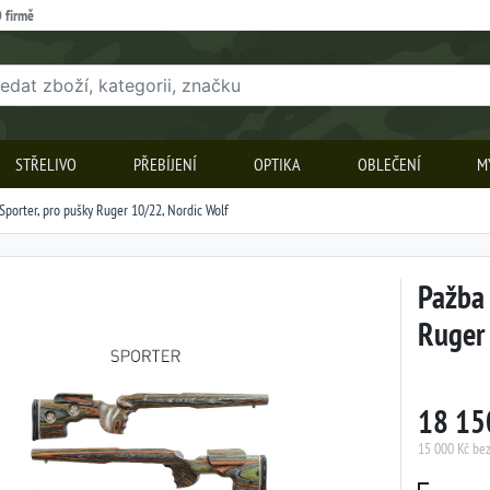
 firmě
STŘELIVO
PŘEBÍJENÍ
OPTIKA
OBLEČENÍ
M
Sporter, pro pušky Ruger 10/22, Nordic Wolf
Pažba 
Ruger 
18 15
15 000 Kč be