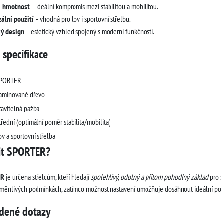
í hmotnost
– ideální kompromis mezi stabilitou a mobilitou.
ální použití
– vhodná pro lov i sportovní střelbu.
ký design
– estetický vzhled spojený s moderní funkčností.
 specifikace
PORTER
aminované dřevo
tavitelná pažba
třední (optimální poměr stabilita/mobilita)
ov a sportovní střelba
lit SPORTER?
ER
je určena střelcům, kteří hledají
spolehlivý, odolný a přitom pohodlný základ
pro 
proměnlivých podmínkách, zatímco možnost nastavení umožňuje dosáhnout ideální po
adené dotazy