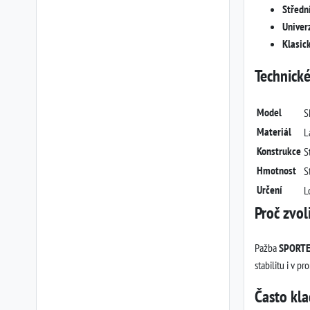
Středn
Univerz
Klasic
Technické
Model
S
Materiál
L
Konstrukce
S
Hmotnost
S
Určení
L
Proč zvo
Pažba
SPORT
stabilitu i v 
Často kl