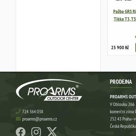
Pažba GRS Ri
Tikka T3, T3
25 900 Kč
PRODEJNA
PROARMS OUT
V Oblouku 266
724 364 038
komerční zóna 
proarms@proarms.cz
252 43 Praha–
Česká Republik