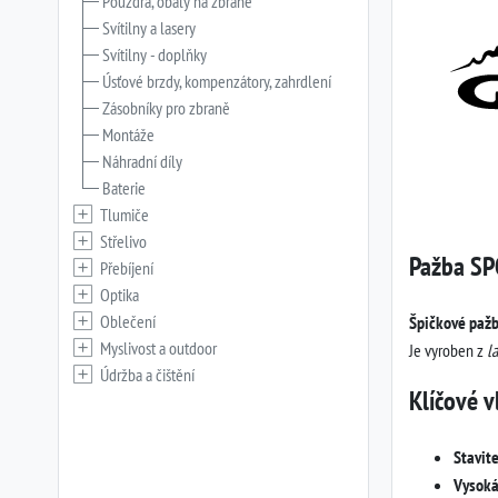
Pouzdra, obaly na zbraně
Svítilny a lasery
Svítilny - doplňky
Úsťové brzdy, kompenzátory, zahrdlení
Zásobníky pro zbraně
Montáže
Náhradní díly
Baterie
Tlumiče
Střelivo
Pažba S
Přebíjení
Optika
Oblečení
Špičkové pažby
Myslivost a outdoor
Je vyroben z
l
Údržba a čištění
Klíčové v
Stavit
Vysoká