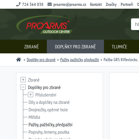
724 364 038
proarms@proarms.cz
Kontakt
Značky
Partneři
O
ZBRANĚ
DOPLŇKY PRO ZBRANĚ
TLUMIČE
Doplňky pro zbraně
Pažby, pažbičky, předpažbí
Pažba GRS Riflestocks, 
Zbraně
Doplňky pro zbraně
Příslušenství
Díly a doplňky na zbraně
Dvojnožky, opěrné hole
Miřidla
Pažby, pažbičky, předpažbí
Popruhy, řemeny, poutka