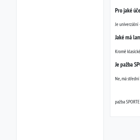
Pro jaké úč
Je univerzální 
Jaké má la
Kromě klasické
Je pažba S
Ne, má střední
pažba SPORTER,