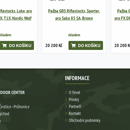
flestocks, Loke, pro
Pažba GRS Riflestocks, Sporter,
Pažba G
X, T1X, Nordic Wolf
pro Sako 85 SA, Brown
pro FX D
skladem
skladem
20 200 Kč
20 200 K
DO KOŠÍKU
DO KOŠÍKU
INFORMACE
DOOR CENTER
O firmě
Prodej
Partneři
Čestlice–Průhonice
Kontakt
východ
Obchodní podmínky
a