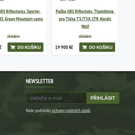
RS Riflestocks, Sporter,
Pažba GRS Riflestoks, Thumbhole,
RS, Green Mountain camo
pro Tikka T3/T3X, CTR, Nordic
Wolf
skladem
skladem
č
19 900 Kč
DO KOŠÍKU
DO KOŠÍKU
NEWSLETTER
PŘIHLÁSIT
Naše podmínky
ochrany osobních údajů