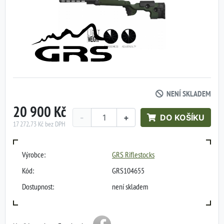
NENÍ SKLADEM
20 900 Kč
-
+
DO KOŠÍKU
17 272,73 Kč bez DPH
Výrobce:
GRS Riflestocks
Kód:
GRS104655
Dostupnost:
není skladem