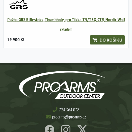
Pažba GRS Riflestoks, Thumbhole, pro Tikka T3/T3X, CTR, Nordic Wolf
skladem
19 900 Kč
DO KOŠÍKU
724 364 038
proarms@proarms.cz