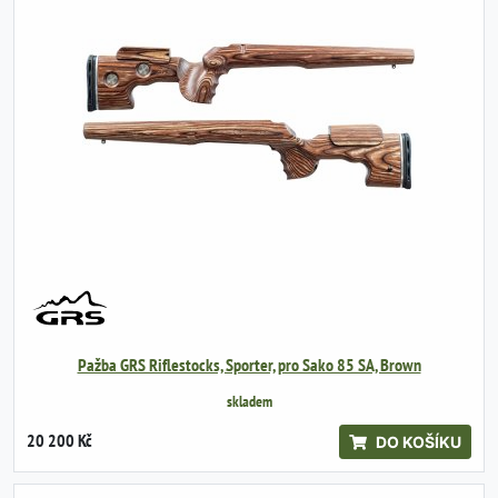
Pažba GRS Riflestocks, Sporter, pro Sako 85 SA, Brown
skladem
20 200 Kč
DO KOŠÍKU