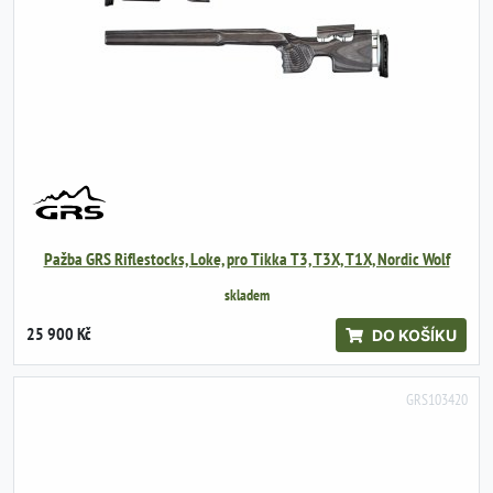
Pažba GRS Riflestocks, Loke, pro Tikka T3, T3X, T1X, Nordic Wolf
skladem
25 900 Kč
DO KOŠÍKU
GRS103420