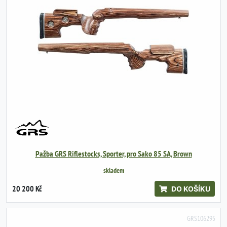
Pažba GRS Riflestocks, Sporter, pro Sako 85 SA, Brown
skladem
20 200 Kč
DO KOŠÍKU
GRS106295