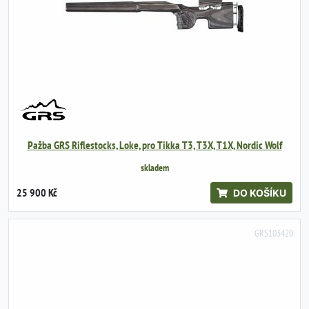
Pažba GRS Riflestocks, Loke, pro Tikka T3, T3X, T1X, Nordic Wolf
skladem
25 900 Kč
DO KOŠÍKU
GRS103420