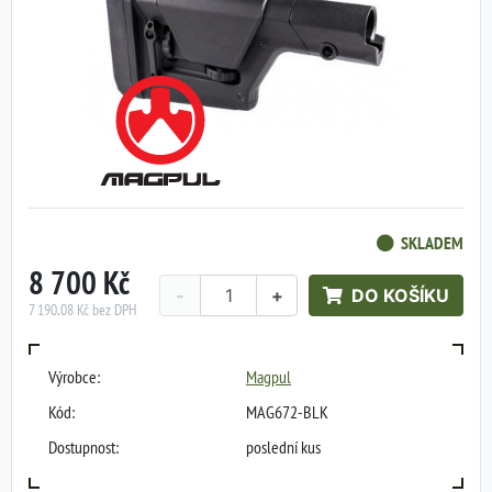
SKLADEM
8 700 Kč
-
+
DO KOŠÍKU
7 190,08 Kč bez DPH
Výrobce:
Magpul
Kód:
MAG672-BLK
Dostupnost:
poslední kus