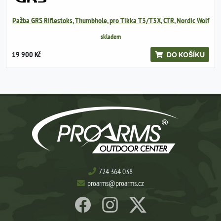
Pažba GRS Riflestoks, Thumbhole, pro Tikka T3/T3X, CTR, Nordic Wolf
skladem
19 900 Kč
DO KOŠÍKU
724 364 038
proarms@proarms.cz