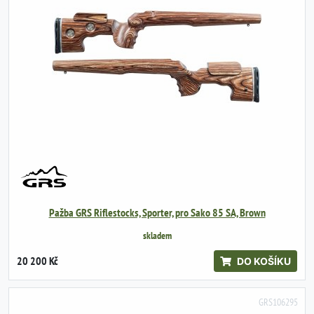
Pažba GRS Riflestocks, Sporter, pro Sako 85 SA, Brown
skladem
20 200 Kč
DO KOŠÍKU
GRS106295