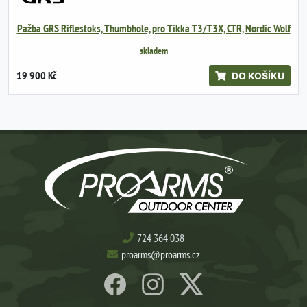
Pažba GRS Riflestoks, Thumbhole, pro Tikka T3/T3X, CTR, Nordic Wolf
skladem
19 900 Kč
DO KOŠÍKU
724 364 038
proarms@proarms.cz