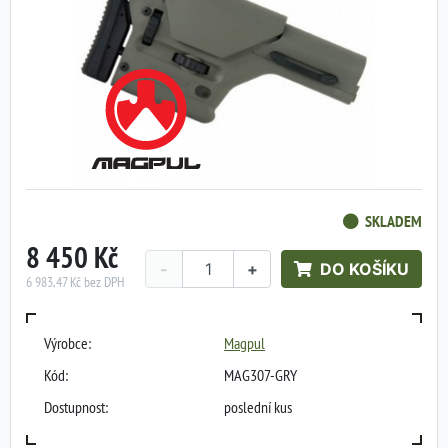
SKLADEM
8 450 Kč
-
+
DO KOŠÍKU
6 983,47 Kč bez DPH
Výrobce:
Magpul
Kód:
MAG307-GRY
Dostupnost:
poslední kus