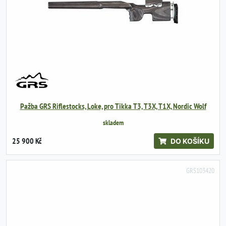
Pažba GRS Riflestocks, Loke, pro Tikka T3, T3X, T1X, Nordic Wolf
skladem
25 900 Kč
DO KOŠÍKU
GRS103420