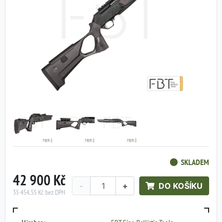
SKLADEM
42 900 Kč
-
+
DO KOŠÍKU
35 454,55 Kč bez DPH