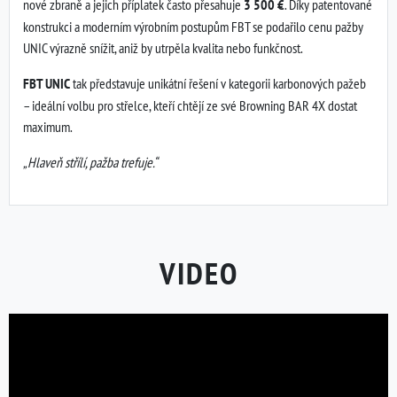
nové zbraně a jejich příplatek často přesahuje
3 500 €
. Díky patentované
konstrukci a moderním výrobním postupům FBT se podařilo cenu pažby
UNIC výrazně snížit, aniž by utrpěla kvalita nebo funkčnost.
FBT UNIC
tak představuje unikátní řešení v kategorii karbonových pažeb
– ideální volbu pro střelce, kteří chtějí ze své Browning BAR 4X dostat
maximum.
„Hlaveň střílí, pažba trefuje.“
VIDEO