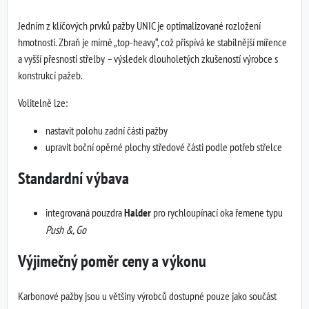
Jedním z klíčových prvků pažby UNIC je optimalizované rozložení
hmotnosti. Zbraň je mírně „top-heavy“, což přispívá ke stabilnější mířence
a vyšší přesnosti střelby – výsledek dlouholetých zkušeností výrobce s
konstrukcí pažeb.
Volitelně lze:
nastavit polohu zadní části pažby
upravit boční opěrné plochy středové části podle potřeb střelce
Standardní výbava
integrovaná pouzdra
Halder
pro rychloupínací oka řemene typu
Push &, Go
Výjimečný poměr ceny a výkonu
Karbonové pažby jsou u většiny výrobců dostupné pouze jako součást