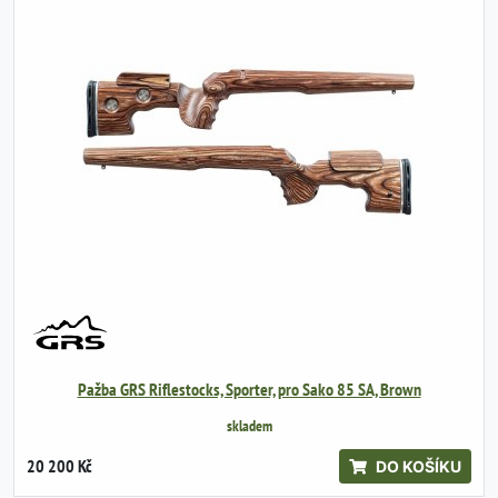
Pažba GRS Riflestocks, Sporter, pro Sako 85 SA, Brown
skladem
20 200 Kč
DO KOŠÍKU