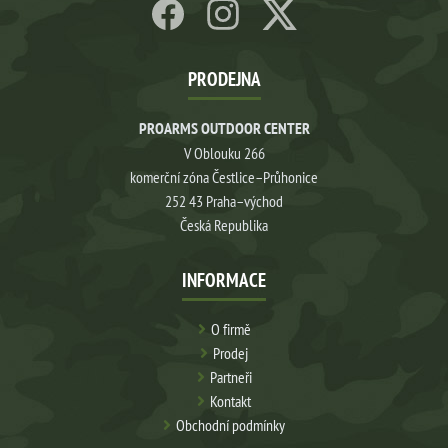
PRODEJNA
PROARMS OUTDOOR CENTER
V Oblouku 266
komerční zóna Čestlice–Průhonice
252 43 Praha–východ
Česká Republika
INFORMACE
O firmě
Prodej
Partneři
Kontakt
Obchodní podmínky