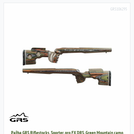
GRS106295
Pažba GRS Riflestocks, Sporter, pro FX DRS, Green Mountain camo