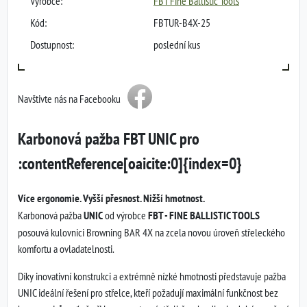
Výrobce:
FBT Fine Ballistic Tools
Kód:
FBTUR-B4X-25
Dostupnost:
poslední kus
Navštivte nás na Facebooku
Karbonová pažba FBT UNIC pro
:contentReference[oaicite:0]{index=0}
Více ergonomie. Vyšší přesnost. Nižší hmotnost.
Karbonová pažba
UNIC
od výrobce
FBT - FINE BALLISTIC TOOLS
posouvá kulovnici Browning BAR 4X na zcela novou úroveň střeleckého
komfortu a ovladatelnosti.
Díky inovativní konstrukci a extrémně nízké hmotnosti představuje pažba
UNIC ideální řešení pro střelce, kteří požadují maximální funkčnost bez