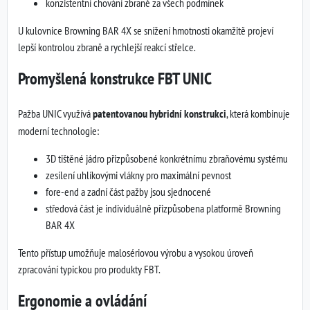
konzistentní chování zbraně za všech podmínek
U kulovnice Browning BAR 4X se snížení hmotnosti okamžitě projeví
lepší kontrolou zbraně a rychlejší reakcí střelce.
Promyšlená konstrukce FBT UNIC
Pažba UNIC využívá
patentovanou hybridní konstrukci
, která kombinuje
moderní technologie:
3D tištěné jádro přizpůsobené konkrétnímu zbraňovému systému
zesílení uhlíkovými vlákny pro maximální pevnost
fore-end a zadní část pažby jsou sjednocené
středová část je individuálně přizpůsobena platformě Browning
BAR 4X
Tento přístup umožňuje malosériovou výrobu a vysokou úroveň
zpracování typickou pro produkty FBT.
Ergonomie a ovládání