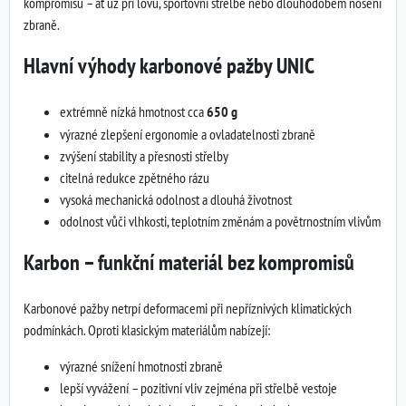
kompromisů – ať už při lovu, sportovní střelbě nebo dlouhodobém nošení
zbraně.
Hlavní výhody karbonové pažby UNIC
extrémně nízká hmotnost cca
650 g
výrazné zlepšení ergonomie a ovladatelnosti zbraně
zvýšení stability a přesnosti střelby
citelná redukce zpětného rázu
vysoká mechanická odolnost a dlouhá životnost
odolnost vůči vlhkosti, teplotním změnám a povětrnostním vlivům
Karbon – funkční materiál bez kompromisů
Karbonové pažby netrpí deformacemi při nepříznivých klimatických
podmínkách. Oproti klasickým materiálům nabízejí:
výrazné snížení hmotnosti zbraně
lepší vyvážení – pozitivní vliv zejména při střelbě vestoje