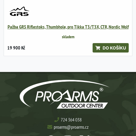
Pažba GRS Riflestoks, Thumbhole, pro Tikka T3/T3X, CTR, Nordic Wolf
skladem
19 900 Kč
DO KOŠÍKU
724 364 038
proarms@proarms.cz