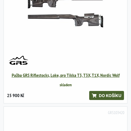
Pažba GRS Riflestocks, Loke, pro Tikka T3, T3X, T1X, Nordic Wolf
skladem
25 900 Kč
DO KOŠÍKU
GRS103420