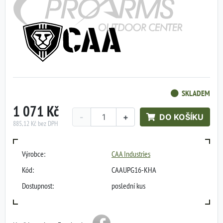
SKLADEM
1 071 Kč
-
+
DO KOŠÍKU
885,12 Kč bez DPH
Výrobce:
CAA Industries
Kód:
CAAUPG16-KHA
Dostupnost:
poslední kus