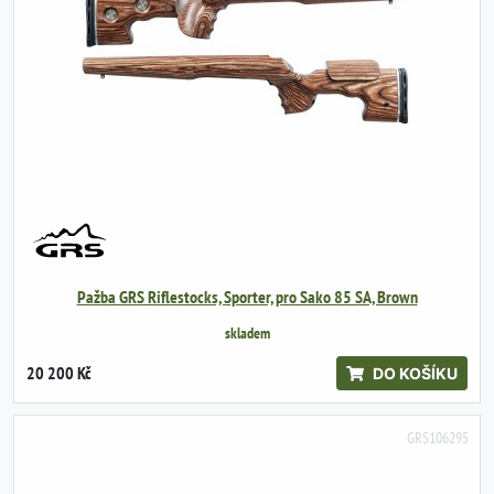
Pažba GRS Riflestocks, Sporter, pro Sako 85 SA, Brown
skladem
20 200 Kč
DO KOŠÍKU
GRS106295