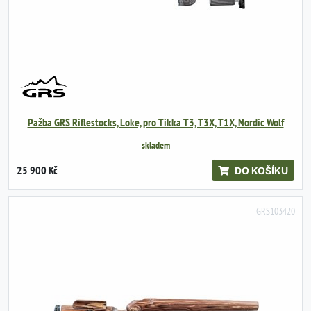
Pažba GRS Riflestocks, Loke, pro Tikka T3, T3X, T1X, Nordic Wolf
skladem
25 900 Kč
DO KOŠÍKU
GRS103420