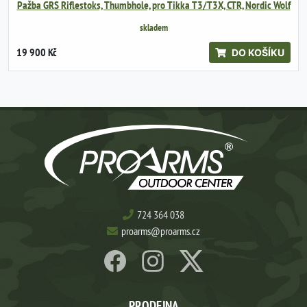
Pažba GRS Riflestoks, Thumbhole, pro Tikka T3/T3X, CTR, Nordic Wolf
skladem
19 900 Kč
DO KOŠÍKU
724 364 038
proarms@proarms.cz
PRODEJNA