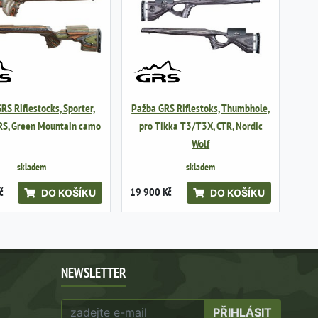
RS Riflestocks, Sporter,
Pažba GRS Riflestoks, Thumbhole,
RS, Green Mountain camo
pro Tikka T3/T3X, CTR, Nordic
Wolf
skladem
skladem
č
19 900 Kč
DO KOŠÍKU
DO KOŠÍKU
NEWSLETTER
PŘIHLÁSIT