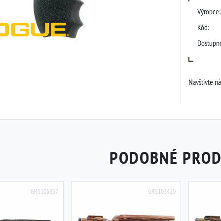
Výrobce:
Kód:
Dostupno
Navštivte n
PODOBNÉ PRO
GRS105867
GRS103420