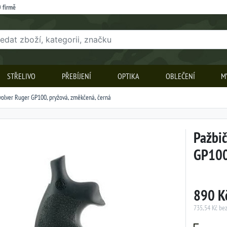
 firmě
STŘELIVO
PŘEBÍJENÍ
OPTIKA
OBLEČENÍ
M
volver Ruger GP100, pryžová, změkčená, černá
Pažbič
GP100,
890 K
735,54 Kč be