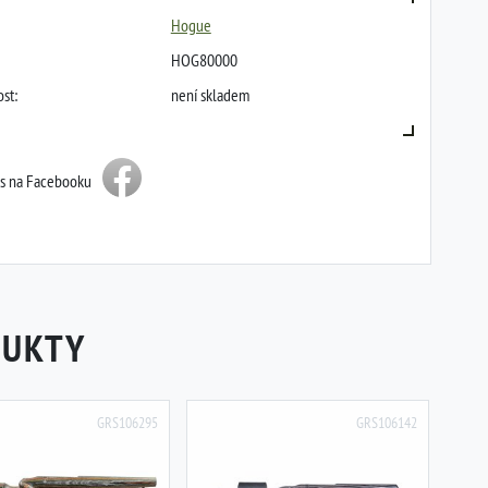
Hogue
HOG80000
st:
není skladem
ás na Facebooku
DUKTY
GRS106295
GRS106142