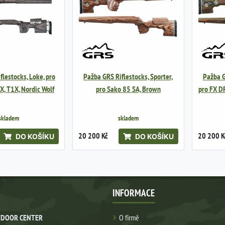
flestocks, Loke, pro
Pažba GRS Riflestocks, Sporter,
Pažba G
X, T1X, Nordic Wolf
pro Sako 85 SA, Brown
pro FX D
skladem
skladem
20 200 Kč
20 200 K
DO KOŠÍKU
DO KOŠÍKU
INFORMACE
DOOR CENTER
O firmě