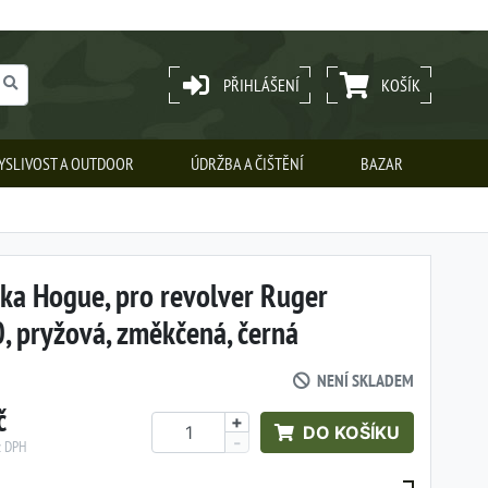
PŘIHLÁŠENÍ
KOŠÍK
YSLIVOST A OUTDOOR
ÚDRŽBA A ČIŠTĚNÍ
BAZAR
ka Hogue, pro revolver Ruger
 pryžová, změkčená, černá
NENÍ SKLADEM
č
+
DO KOŠÍKU
-
z DPH