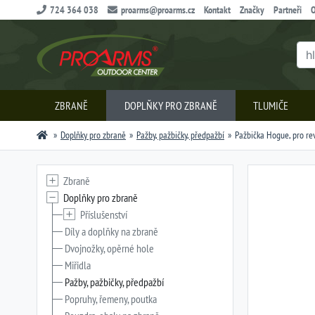
724 364 038
proarms@proarms.cz
Kontakt
Značky
Partneři
O
ZBRANĚ
DOPLŇKY PRO ZBRANĚ
TLUMIČE
Doplňky pro zbraně
Pažby, pažbičky, předpažbí
Pažbička Hogue, pro re
Zbraně
Doplňky pro zbraně
Příslušenství
Díly a doplňky na zbraně
Dvojnožky, opěrné hole
Miřidla
Pažby, pažbičky, předpažbí
Popruhy, řemeny, poutka