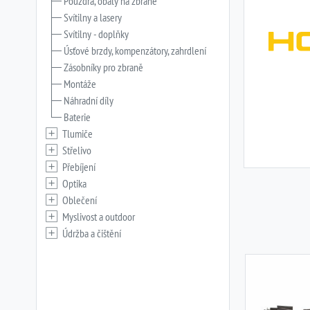
Pouzdra, obaly na zbraně
Svítilny a lasery
Svítilny - doplňky
Úsťové brzdy, kompenzátory, zahrdlení
Zásobníky pro zbraně
Montáže
Náhradní díly
Baterie
Tlumiče
Střelivo
Přebíjení
Optika
Oblečení
Myslivost a outdoor
Údržba a čištění