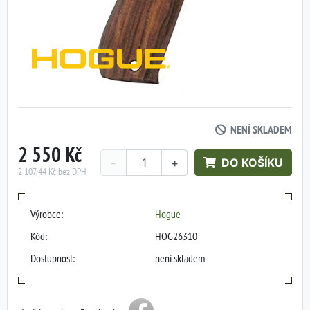
NENÍ SKLADEM
2 550 Kč
-
+
DO KOŠÍKU
2 107,44 Kč bez DPH
Výrobce:
Hogue
Kód:
HOG26310
Dostupnost:
není skladem