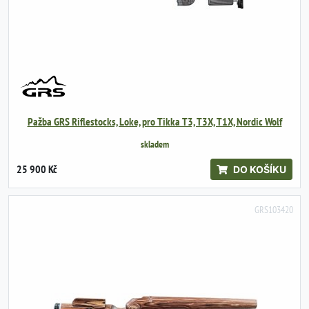
Pažba GRS Riflestocks, Loke, pro Tikka T3, T3X, T1X, Nordic Wolf
skladem
25 900 Kč
DO KOŠÍKU
GRS103420