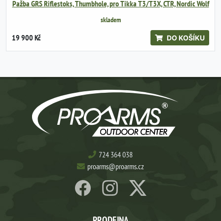
Pažba GRS Riflestoks, Thumbhole, pro Tikka T3/T3X, CTR, Nordic Wolf
skladem
19 900 Kč
DO KOŠÍKU
724 364 038
proarms@proarms.cz
PRODEJNA