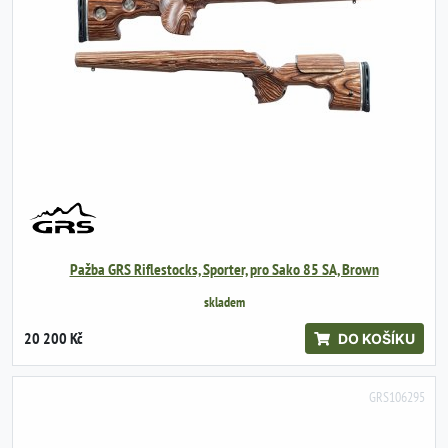
Pažba GRS Riflestocks, Sporter, pro Sako 85 SA, Brown
skladem
20 200 Kč
DO KOŠÍKU
GRS106295