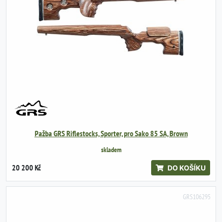
Pažba GRS Riflestocks, Sporter, pro Sako 85 SA, Brown
skladem
20 200 Kč
DO KOŠÍKU
GRS106295