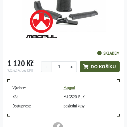
SKLADEM
1 120 Kč
-
+
DO KOŠÍKU
925,62 Kč bez DPH
Výrobce:
Magpul
Kód:
MAG520-BLK
Dostupnost:
poslední kusy