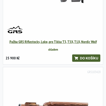
Pažba GRS Riflestocks, Loke, pro Tikka T3, T3X, T1X, Nordic Wolf
skladem
25 900 Kč
DO KOŠÍKU
GRS103420