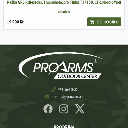
Pažba GRS Riflestoks, Thumbhole, pro Tikka T3/T3X, CTR, Nordic Wolf
skladem
19 900 Kč
DO KOŠÍKU
724 364 038
proarms@proarms.cz
PRODEJNA