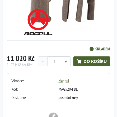
SKLADEM
11 020 Kč
-
+
DO KOŠÍKU
9 107,44 Kč bez DPH
Výrobce:
Magpul
Kód:
MAG520-FDE
Dostupnost:
poslední kusy