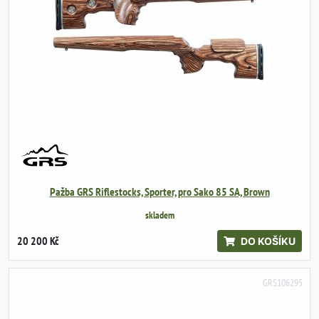
Pažba GRS Riflestocks, Sporter, pro Sako 85 SA, Brown
skladem
20 200 Kč
DO KOŠÍKU
GRS106295