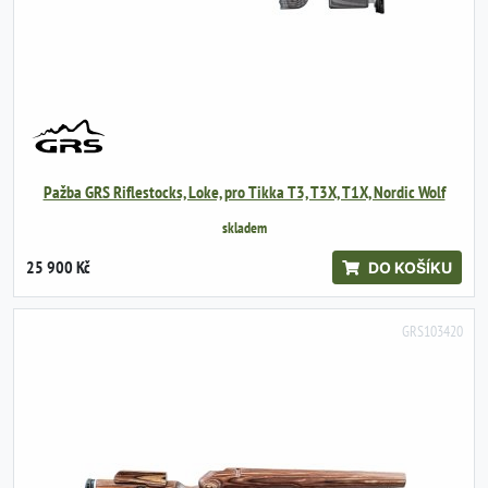
Pažba GRS Riflestocks, Loke, pro Tikka T3, T3X, T1X, Nordic Wolf
skladem
25 900 Kč
DO KOŠÍKU
GRS103420