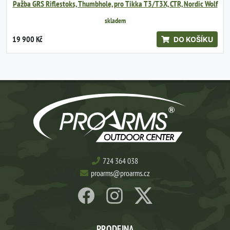
Pažba GRS Riflestoks, Thumbhole, pro Tikka T3/T3X, CTR, Nordic Wolf
skladem
19 900 Kč
DO KOŠÍKU
724 364 038
proarms@proarms.cz
PRODEJNA