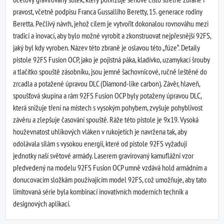
pravost, včetně podpisu Franca Gussalliho Beretty, 15. generace rodiny
Beretta. Pečlivý návrh, jehož cílem je vytvořit dokonalou rovnováhu mezi
tradicí a inovací, aby bylo možné vyrobit a zkonstruovat nejpřesnější 92FS,
jaký byl kdy vyroben. Název této zbraně je oslavou této „fúze“. Detaily
pistole 92FS Fusion OCP, jako je pojistná páka, kladívko, uzamykací šrouby
a tlačítko spouště zásobníku, jsou jemně šachovnicové, ručně leštěné do
zrcadla a potažené úpravou DLC (Diamond-like carbon). Závěr, hlaveň,
spoušťová skupina a rám 92FS Fusion OCP byly potaženy úpravou DLC,
která snižuje tření na místech s vysokým pohybem, zvyšuje pohyblivost
závěru a zlepšuje časování spouště. Ráže této pistole je 9x19. Vysoká
houževnatost uhlíkových vláken v rukojetích je navržena tak, aby
odolávala silám s vysokou energií, které od pistole 92FS vyžadují
jednotky naší světové armády. Laserem gravírovaný kamuflážní vzor
předvedený na modelu 92FS Fusion OCP umně vzdává hold armádním a
donucovacím složkám používajícím model 92FS, což umožňuje, aby tato
limitovaná série byla kombinací inovativních moderních technik a
designových aplikací.