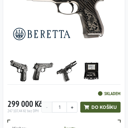
SKLADEM
299 000 Kč
-
+
DO KOŠÍKU
247 107,44 Kč bez DPH