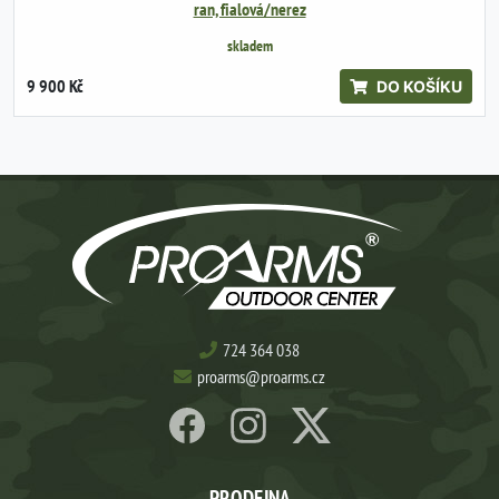
ran, fialová/nerez
skladem
9 900 Kč
DO KOŠÍKU
724 364 038
proarms@proarms.cz
PRODEJNA