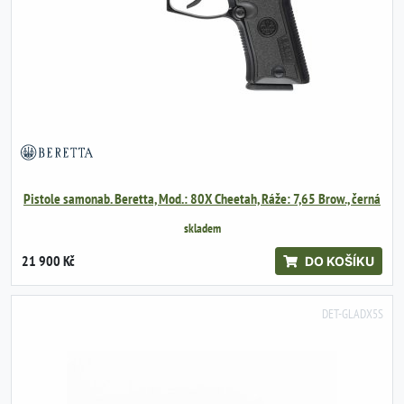
Pistole samonab. Beretta, Mod.: 80X Cheetah, Ráže: 7,65 Brow., černá
skladem
21 900 Kč
DO KOŠÍKU
DET-GLADX5S