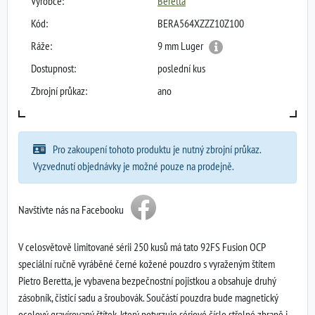
Výrobce:
Beretta
Kód:
BERA564XZZZ10Z100
Ráže:
9 mm Luger
Dostupnost:
poslední kus
Zbrojní průkaz:
ano
Pro zakoupení tohoto produktu je nutný zbrojní průkaz.
Vyzvednutí objednávky je možné pouze na prodejně.
Navštivte nás na Facebooku
V celosvětově limitované sérii 250 kusů má tato 92FS Fusion OCP
speciální ručně vyráběné černé kožené pouzdro s vyraženým štítem
Pietro Beretta, je vybavena bezpečnostní pojistkou a obsahuje druhý
zásobník, čisticí sadu a šroubovák. Součástí pouzdra bude magnetický
ocelový gravírovaný štítek, který potvrzuje sériové číslo střelné zbraně i